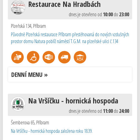
Restaurace Na Hradbách
dnes je otevřeno od
10:00
do
23:00
Plzeňská 134
,
Příbram
Původně Plzeňská restaurace Příbram přestěhovaná do nových vzdušných
prostor domu Natura poblíž náměstí T.G.M. na plzeňské ulici č.134
DENNÍ MENU »
Na Vršíčku - hornická hospoda
dnes je otevřeno od
11:00
do
24:00
Šemberova 65
,
Příbram
Na Vršíčku - hornická hospoda založena roku 1839.