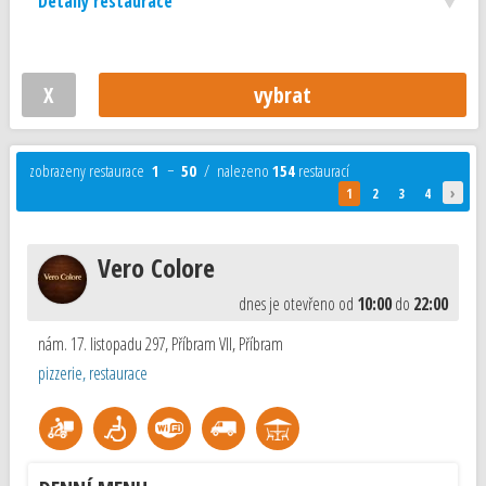
Detaily restaurace
zobrazeny restaurace
1
−
50
/ nalezeno
154
restaurací
›
1
2
3
4
Vero Colore
dnes je otevřeno od
10:00
do
22:00
nám. 17. listopadu 297, Příbram VII
,
Příbram
pizzerie, restaurace