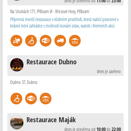
dnes je otevřeno od
11:00
do
23:00
Na Struhách 171, Příbram VI - Březové Hory
,
Příbram
Příjemná menší restaurace v klidném prostředí, která nabízí posezení v
krásné letní zahrádce s možností konání oslav, svateb i firemních akcí.
Restaurace Dubno
dnes je zavřeno
Dubno 37
,
Dubno
Restaurace Maják
dnes je otevřeno od
10:00
do
22:00