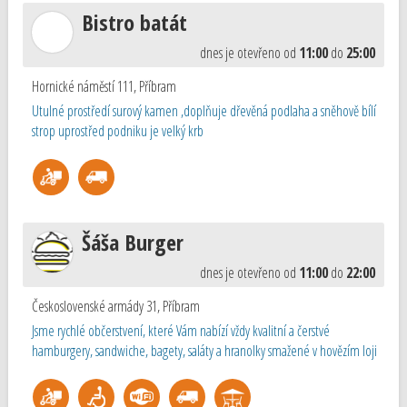
Bistro batát
dnes je otevřeno od
11:00
do
25:00
Hornické náměstí 111
,
Příbram
Utulné prostředí surový kamen ,doplňuje dřevěná podlaha a sněhově bílí
strop uprostřed podniku je velký krb
Šáša Burger
dnes je otevřeno od
11:00
do
22:00
Československé armády 31
,
Příbram
Jsme rychlé občerstvení, které Vám nabízí vždy kvalitní a čerstvé
hamburgery, sandwiche, bagety, saláty a hranolky smažené v hovězím loji