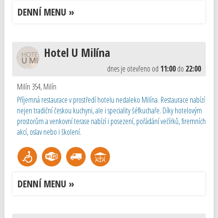
DENNÍ MENU »
Hotel U Milína
dnes je otevřeno od
11:00
do
22:00
Milín 354
,
Milín
Příjemná restaurace v prostředí hotelu nedaleko Milína. Restaurace nabízí
nejen tradiční českou kuchyni, ale i speciality šéfkuchaře. Díky hotelovým
prostorům a venkovní terase nabízí i posezení, pořádání večírků, firemních
akcí, oslav nebo i školení.
DENNÍ MENU »