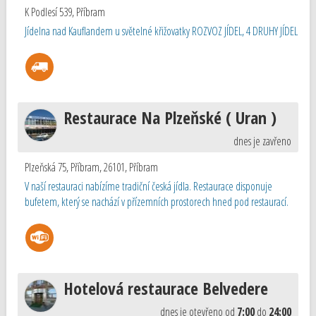
K Podlesí 539
,
Příbram
Jídelna nad Kauflandem u světelné křižovatky ROZVOZ JÍDEL, 4 DRUHY JÍDEL
Restaurace Na Plzeňské ( Uran )
dnes je zavřeno
Plzeňská 75, Příbram, 26101
,
Příbram
V naší restauraci nabízíme tradiční česká jídla. Restaurace disponuje
bufetem, který se nachází v přízemních prostorech hned pod restaurací.
Hotelová restaurace Belvedere
dnes je otevřeno od
7:00
do
24:00