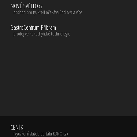
NOVÉ SVĚTLO.cz
obchod pro ty, kteří očekávají od světla více
GastroCentrum Příbram
prodej velkokuchyňské technologie
CENÍK
(využívání služeb portálu KDNO.cz)