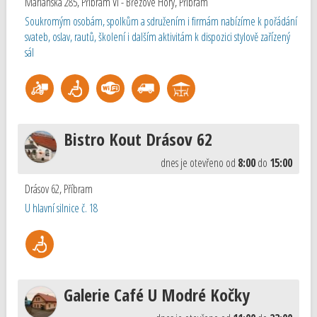
Mariánská 285, Příbram VI - Březové Hory
,
Příbram
Soukromým osobám, spolkům a sdružením i firmám nabízíme k pořádání
svateb, oslav, rautů, školení i dalším aktivitám k dispozici stylově zařízený
sál
Bistro Kout Drásov 62
dnes je otevřeno od
8:00
do
15:00
Drásov 62
,
Příbram
U hlavní silnice č. 18
Galerie Café U Modré Kočky