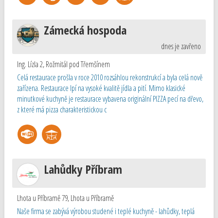
Zámecká hospoda
dnes je zavřeno
Ing. Lízla 2
,
Rožmitál pod Třemšínem
Celá restaurace prošla v roce 2010 rozsáhlou rekonstrukcí a byla celá nově
zařízena. Restaurace lpí na vysoké kvalitě jídla a pití. Mimo klasické
minutkové kuchyně je restaurace vybavena originální PIZZA pecí na dřevo,
z které má pizza charakteristickou c
Lahůdky Příbram
Lhota u Příbramě 79
,
Lhota u Příbramě
Naše firma se zabývá výrobou studené i teplé kuchyně - lahůdky, teplá