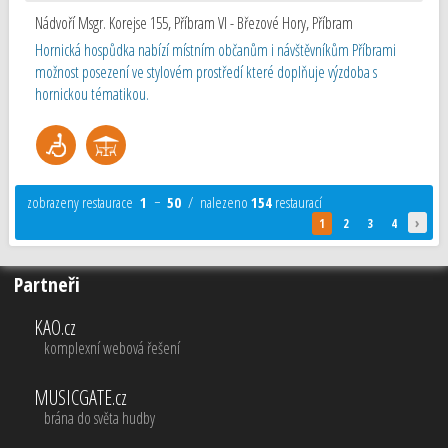
Nádvoří Msgr. Korejse 155, Příbram VI - Březové Hory
,
Příbram
Hornická hospůdka nabízí místním občanům i návštěvníkům Příbrami
možnost posezení ve stylovém prostředí které doplňuje výzdoba s
hornickou tématikou.
zobrazeny restaurace
1
−
50
/ nalezeno
154
restaurací
›
1
2
3
4
Partneři
KAO.cz
komplexní webová řešení
MUSICGATE.cz
brána do světa hudby