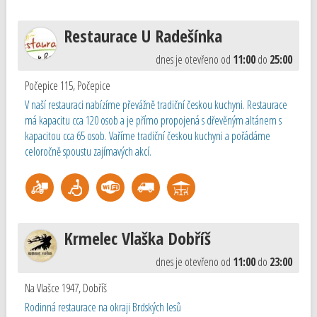
Restaurace U Radešínka
dnes je otevřeno od
11:00
do
25:00
Počepice 115
,
Počepice
V naší restauraci nabízíme převážně tradiční českou kuchyni. Restaurace
má kapacitu cca 120 osob a je přímo propojená s dřevěným altánem s
kapacitou cca 65 osob. Vaříme tradiční českou kuchyni a pořádáme
celoročně spoustu zajímavých akcí.
Krmelec Vlaška Dobříš
dnes je otevřeno od
11:00
do
23:00
Na Vlašce 1947
,
Dobříš
Rodinná restaurace na okraji Brdských lesů