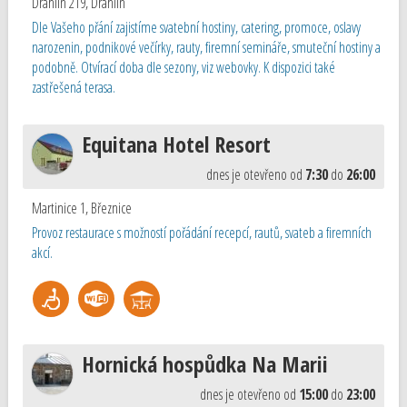
Drahlín 219
,
Drahlín
Dle Vašeho přání zajistíme svatební hostiny, catering, promoce, oslavy
narozenin, podnikové večírky, rauty, firemní semináře, smuteční hostiny a
podobně. Otvírací doba dle sezony, viz webovky. K dispozici také
zastřešená terasa.
Equitana Hotel Resort
dnes je otevřeno od
7:30
do
26:00
Martinice 1
,
Březnice
Provoz restaurace s možností pořádání recepcí, rautů, svateb a firemních
akcí.
Hornická hospůdka Na Marii
dnes je otevřeno od
15:00
do
23:00