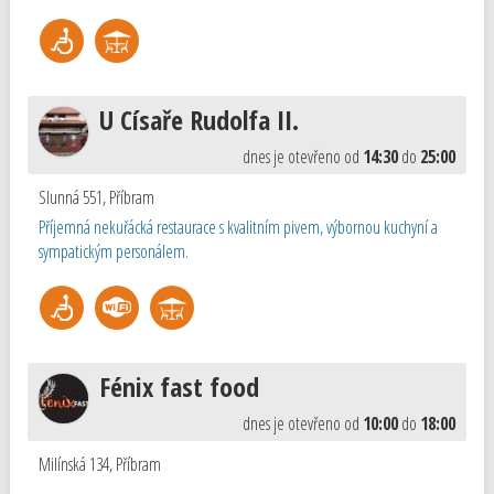
U Císaře Rudolfa II.
dnes je otevřeno od
14:30
do
25:00
Slunná 551
,
Příbram
Příjemná nekuřácká restaurace s kvalitním pivem, výbornou kuchyní a
sympatickým personálem.
Fénix fast food
dnes je otevřeno od
10:00
do
18:00
Milínská 134
,
Příbram