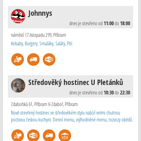
Johnnys
dnes je otevřeno od
11:00
do
18:00
náměstí 17.listopadu 299
,
Příbram
Kebaby, Burgery, Smažáky, Saláty, Pití.
Středověký hostinec U Pletánků
dnes je otevřeno od
10:30
do
22:30
Zdabořská 61, Příbram V-Zdaboř
,
Příbram
Nově otevřený hostinec ve středověkém stylu nabízí velmi chutnou
poctivou českou kuchyni. Denní menu, zvýhodněné menu, rozvozy obědů.