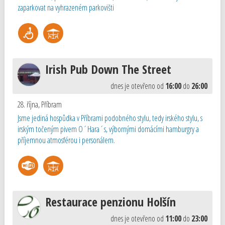
zaparkovat na vyhrazeném parkovišti
Irish Pub Down The Street
dnes je otevřeno od
16:00
do
26:00
28. října
,
Příbram
Jsme jediná hospůdka v Příbrami podobného stylu, tedy irského stylu, s
irským točeným pivem O´Hara´s, výbornými domácími hamburgry a
příjemnou atmosférou i personálem.
Restaurace penzionu Holšín
dnes je otevřeno od
11:00
do
23:00