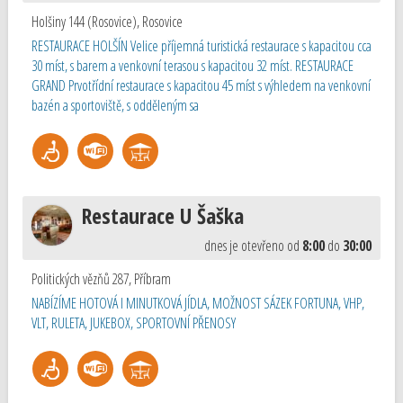
Holšiny 144 (Rosovice)
,
Rosovice
RESTAURACE HOLŠÍN Velice příjemná turistická restaurace s kapacitou cca
30 míst, s barem a venkovní terasou s kapacitou 32 míst. RESTAURACE
GRAND Prvotřídní restaurace s kapacitou 45 míst s výhledem na venkovní
bazén a sportoviště, s odděleným sa
Restaurace U Šaška
dnes je otevřeno od
8:00
do
30:00
Politických vězňů 287
,
Příbram
NABÍZÍME HOTOVÁ I MINUTKOVÁ JÍDLA, MOŽNOST SÁZEK FORTUNA, VHP,
VLT, RULETA, JUKEBOX, SPORTOVNÍ PŘENOSY