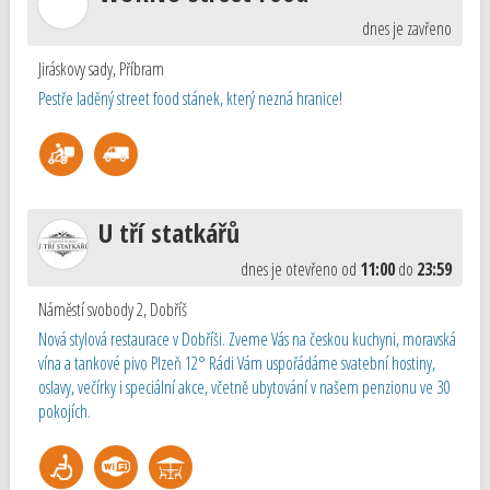
dnes je zavřeno
Jiráskovy sady
,
Příbram
Pestře laděný street food stánek, který nezná hranice!
U tří statkářů
dnes je otevřeno od
11:00
do
23:59
Náměstí svobody 2
,
Dobříš
Nová stylová restaurace v Dobříši. Zveme Vás na českou kuchyni, moravská
vína a tankové pivo Plzeň 12° Rádi Vám uspořádáme svatební hostiny,
oslavy, večírky i speciální akce, včetně ubytování v našem penzionu ve 30
pokojích.