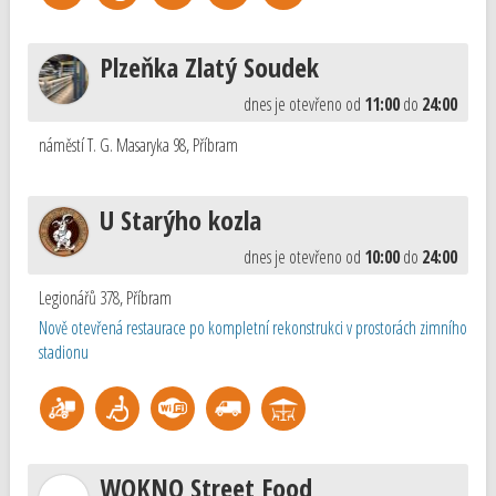
Plzeňka Zlatý Soudek
dnes je otevřeno od
11:00
do
24:00
náměstí T. G. Masaryka 98
,
Příbram
U Starýho kozla
dnes je otevřeno od
10:00
do
24:00
Legionářů 378
,
Příbram
Nově otevřená restaurace po kompletní rekonstrukci v prostorách zimního
stadionu
WOKNO Street Food