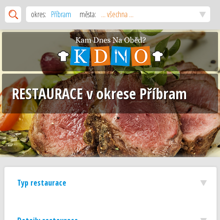
okres:
Příbram
města:
... všechna ...
RESTAURACE v okrese Příbram
Typ restaurace