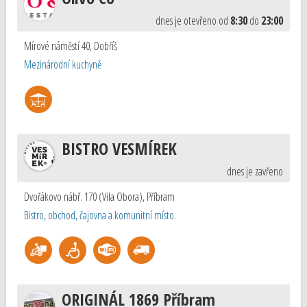
dnes je otevřeno od
8:30
do
23:00
Mírové náměstí 40
,
Dobříš
Mezinárodní kuchyně
BISTRO VESMÍREK
dnes je zavřeno
Dvořákovo nábř. 170 (Vila Obora)
,
Příbram
Bistro, obchod, čajovna a komunitní místo.
ORIGINÁL 1869 Příbram