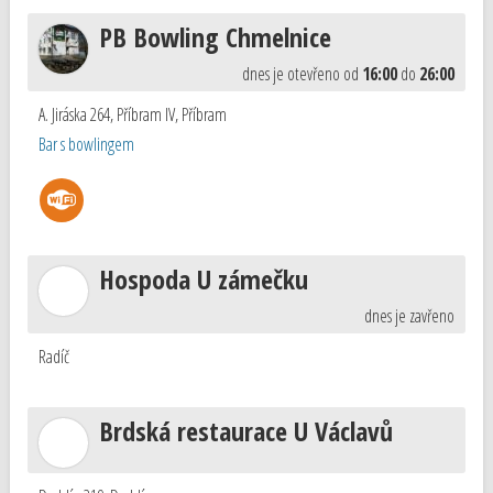
PB Bowling Chmelnice
dnes je otevřeno od
16:00
do
26:00
A. Jiráska 264, Příbram IV
,
Příbram
Bar s bowlingem
Hospoda U zámečku
dnes je zavřeno
Radíč
Brdská restaurace U Václavů