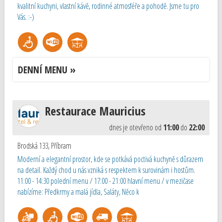
kvalitní kuchyni, vlastní kávě, rodinné atmosféře a pohodě. Jsme tu pro
Vás. :-)
DENNÍ MENU »
Restaurace Mauricius
dnes je otevřeno od
11:00
do
22:00
Brodská 133
,
Příbram
Moderní a elegantní prostor, kde se potkává poctivá kuchyně s důrazem
na detail. Každý chod u nás vzniká s respektem k surovinám i hostům.
11:00 - 14:30 polední menu / 17:00 - 21:00 hlavní menu / v mezičase
nabízíme: Předkrmy a malá jídla, Saláty, Něco k