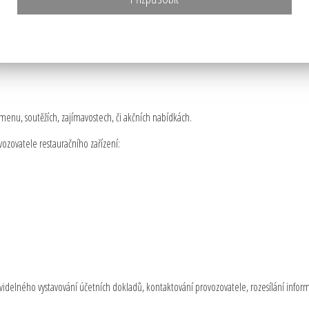
o nejefektivnější poskytování svých služeb zpracovává Vaše osobní údaje:
menu, soutěžích, zajímavostech, či akčních nabídkách.
ozovatele restauračního zařízení:
idelného vystavování účetních dokladů, kontaktování provozovatele, rozesílání informa