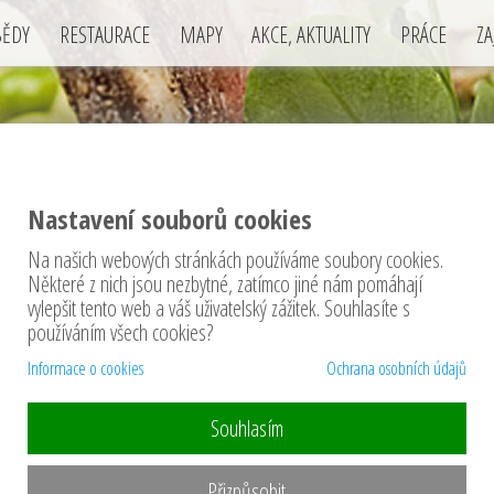
BĚDY
RESTAURACE
MAPY
AKCE, AKTUALITY
PRÁCE
ZA
Nastavení souborů cookies
ACOVÁNÍ OSOBNÍCH ÚDAJŮ
Na našich webových stránkách používáme soubory cookies.
Některé z nich jsou nezbytné, zatímco jiné nám pomáhají
vylepšit tento web a váš uživatelský zážitek. Souhlasíte s
používáním všech cookies?
Informace o cookies
Ochrana osobních údajů
Souhlasím
Přizpůsobit