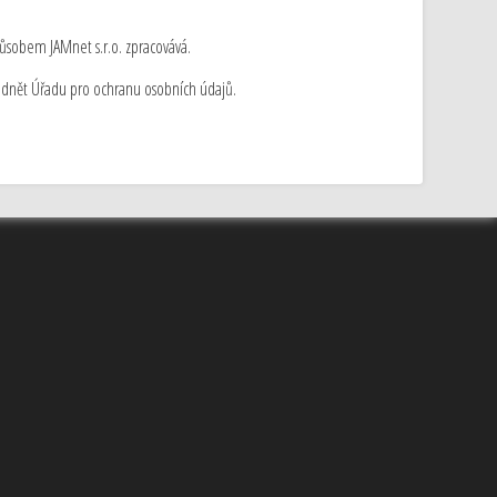
způsobem JAMnet s.r.o. zpracovává.
odnět Úřadu pro ochranu osobních údajů.