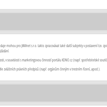
daje mohou pro JAMnet s.r.o. takto zpracovávat také další subjekty v postavení tzv. zp
yžádání.
, v souvislosti s marketingovou činností portálu KDNO.cz (např. spotřebitelské soutě
 zvláštních právních předpisů (např. orgánům činným v trestním řízení, apod.).