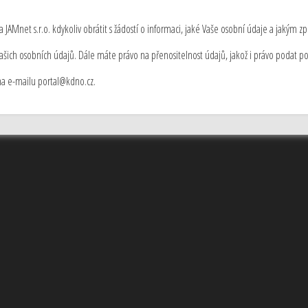
 JAMnet s.r.o. kdykoliv obrátit s žádostí o informaci, jaké Vaše osobní údaje a jakým 
ich osobních údajů. Dále máte právo na přenositelnost údajů, jakož i právo podat p
 na e-mailu portal@kdno.cz.