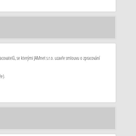
racovatelů, se kterými JAMnet s.r.o. uzavře smlouvu o zpracování
že).