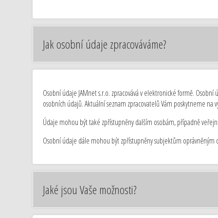
Jak osobní údaje zpracováváme?
Osobní údaje JAMnet s.r.o. zpracovává v elektronické formě. Osobní ú
osobních údajů. Aktuální seznam zpracovatelů Vám poskytneme na v
Údaje mohou být také zpřístupněny dalším osobám, případně veřejnosti
Osobní údaje dále mohou být zpřístupněny subjektům oprávněným dle
Jaké jsou Vaše možnosti?