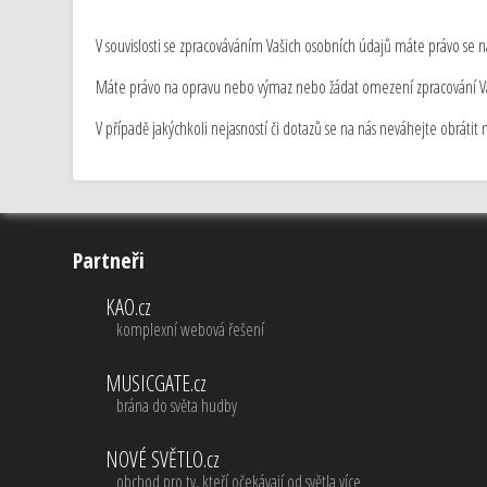
V souvislosti se zpracováváním Vašich osobních údajů máte právo se na
Máte právo na opravu nebo výmaz nebo žádat omezení zpracování Vaš
V případě jakýchkoli nejasností či dotazů se na nás neváhejte obrátit
Partneři
KAO.cz
komplexní webová řešení
MUSICGATE.cz
brána do světa hudby
NOVÉ SVĚTLO.cz
obchod pro ty, kteří očekávají od světla více