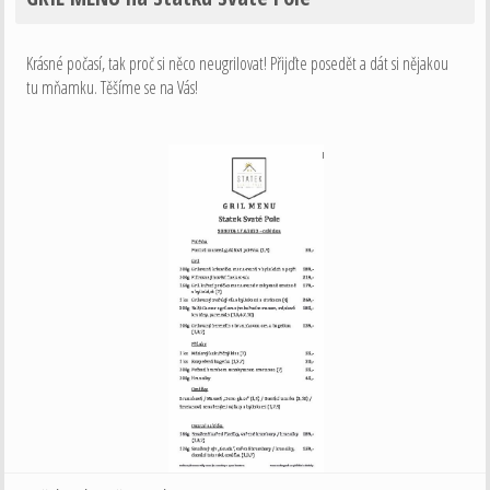
Krásné počasí, tak proč si něco neugrilovat! Přijďte posedět a dát si nějakou
tu mňamku. Těšíme se na Vás!