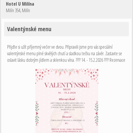
Hotel U Milína
Milín 354
,
Milín
Valentýnské menu
Přijďte si užít příjemný večer ve dvou. Připravili jsme pro vás speciální
valentýnské menu plné skvělých chutí a sladkou tečku na závěr. Zastavte se
oslavit lásku dobrým jídlem a sklenkou vína. ???? 14. - 15.2.2026 ???? Rezervace
na: 724 128 274