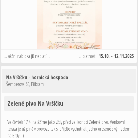
... akční nabídka již neplatí ...
... platnost:
15.10. - 12.11.2025
Na Vršíčku - hornická hospoda
Šemberova 65
,
Příbram
Zelené pivo Na Vršíčku
Ve čtvrtek 17.4. narážíme jako vždy před velikonoci Zelené pivo. Venkovní
terasa je už plně v provozu tak si přijďte vychutnat jedno orosené s výhledem
na Brdy :-)