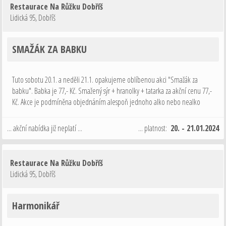
Restaurace Na Růžku Dobříš
Lidická 95
,
Dobříš
SMAŽÁK ZA BABKU
Tuto sobotu 20.1. a neděli 21.1. opakujeme oblíbenou akci "Smažák za
babku". Babka je 77,- Kč. Smažený sýr + hranolky + tatarka za akční cenu 77,-
Kč. Akce je podmíněna objednáním alespoň jednoho alko nebo nealko
nápoje 0,3L nebo 0,2L vína. Tak o víkendu nevařte doma a přijďte k nám na
…
... akční nabídka již neplatí ...
... platnost:
20. - 21.01.2024
Restaurace Na Růžku Dobříš
Lidická 95
,
Dobříš
Harmonikář