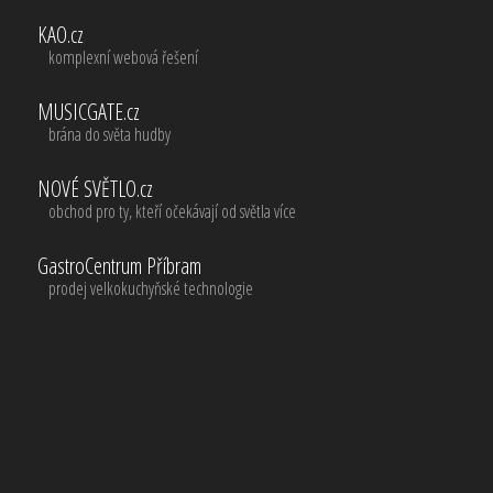
KAO.cz
komplexní webová řešení
MUSICGATE.cz
brána do světa hudby
NOVÉ SVĚTLO.cz
obchod pro ty, kteří očekávají od světla více
GastroCentrum Příbram
prodej velkokuchyňské technologie