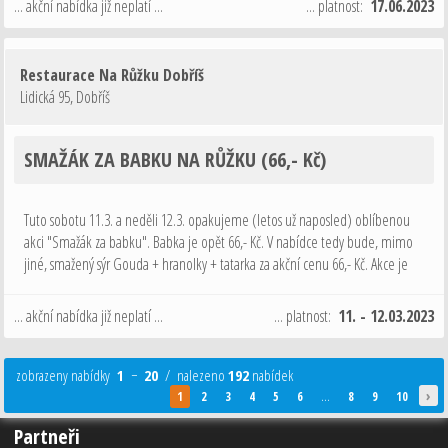
... akční nabídka již neplatí ...
... platnost:
17.06.2023
Restaurace Na Růžku Dobříš
Lidická 95
,
Dobříš
SMAŽÁK ZA BABKU NA RŮŽKU (66,- Kč)
Tuto sobotu 11.3. a neděli 12.3. opakujeme (letos už naposled) oblíbenou
akci "Smažák za babku". Babka je opět 66,- Kč. V nabídce tedy bude, mimo
jiné, smažený sýr Gouda + hranolky + tatarka za akční cenu 66,- Kč. Akce je
podmíněna objednáním alespoň jednoho alko nebo nealko nápoje …
... akční nabídka již neplatí ...
... platnost:
11. - 12.03.2023
zobrazeny nabídky
1
−
20
/ nalezeno
192
nabídek
›
1
2
3
4
5
6
...
8
9
10
Partneři