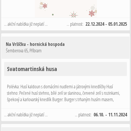
... akční nabídka již neplatí ...
... platnost:
22.12.2024 - 05.01.2025
Na Vršíčku - hornická hospoda
Šemberova 65
,
Příbram
Svatomartinská husa
Polévka: Husí kaldoun s domácími nudlemi a játrovými knedlíčky Husí
stehno: Pečené husí stehno, bílé zelí se slaninou, červené zelí s rozinkami,
špekový a karlovarský knedlík Burger: Burger s trhaným husím masem,
jablečno zelným chutney a křupavou cibulkou, hranolky Dezert: Podzimní …
... akční nabídka již neplatí ...
... platnost:
06.10. - 11.11.2024