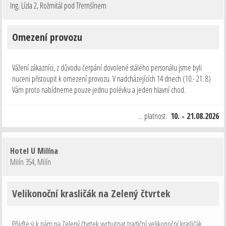
Ing. Lízla 2
,
Rožmitál pod Třemšínem
Omezení provozu
Vážení zákazníci, z důvodu čerpání dovolené stálého personálu jsme byli
nuceni přistoupit k omezení provozu. V nadcházejících 14 dnech (10.- 21. 8)
Vám proto nabídneme pouze jednu polévku a jeden hlavní chod.
Děkujeme za pochopení.
... platnost:
10. - 21.08.2026
Hotel U Milína
Milín 354
,
Milín
Velikonoční krasličák na Zelený čtvrtek
Přijďte si k nám na Zelený čtvrtek vychutnat tradiční velikonoční krasličák.