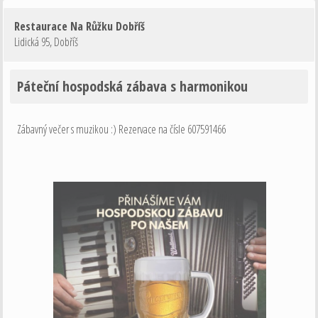
Restaurace Na Růžku Dobříš
Lidická 95
,
Dobříš
Páteční hospodská zábava s harmonikou
Zábavný večer s muzikou :) Rezervace na čísle 607591466