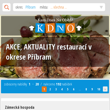
okres:
Příbram
města:
... všechna ...
AKCE, AKTUALITY restaurací v
okrese Příbram
zobrazeny nabídky
1
−
20
/ nalezeno
192
nabídek
›
1
2
3
4
5
6
...
8
9
10
Zámecká hospoda