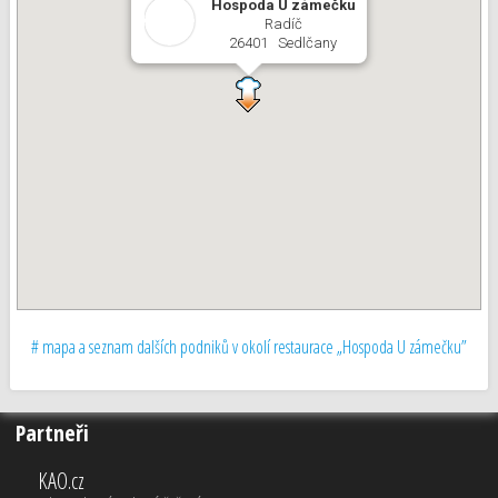
Hospoda U zámečku
Radíč
26401 Sedlčany
# mapa a seznam dalších podniků v okolí restaurace „Hospoda U zámečku”
Partneři
KAO.cz