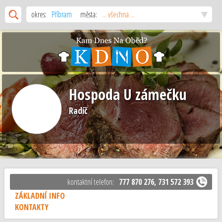
okres:
Příbram
města:
... všechna ...
Hospoda U zámečku
Radíč
kontaktní telefon:
777 870 276, 731 572 393
ZÁKLADNÍ INFO
KONTAKTY