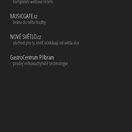
komplexní webová řešení
MUSICGATE.cz
brána do světa hudby
NOVÉ SVĚTLO.cz
obchod pro ty, kteří očekávají od světla více
GastroCentrum Příbram
prodej velkokuchyňské technologie