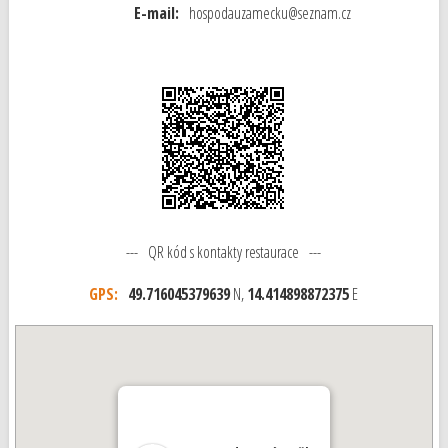
E-mail:
hospodauzamecku@seznam.cz
--- QR kód s kontakty restaurace ---
GPS:
49.716045379639
N,
14.414898872375
E