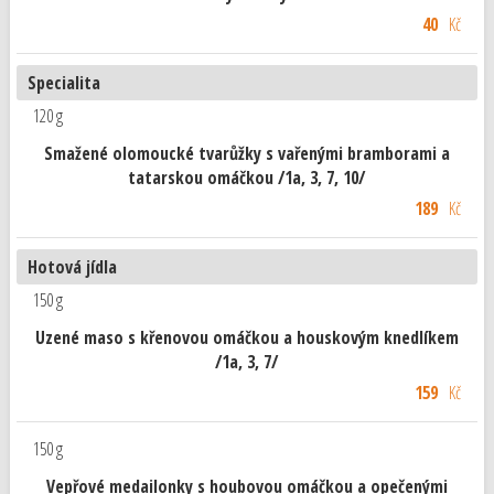
40
Kč
Specialita
120 g
Smažené olomoucké tvarůžky s vařenými bramborami a
tatarskou omáčkou /1a, 3, 7, 10/
189
Kč
Hotová jídla
150 g
Uzené maso s křenovou omáčkou a houskovým knedlíkem
/1a, 3, 7/
159
Kč
150 g
Vepřové medailonky s houbovou omáčkou a opečenými