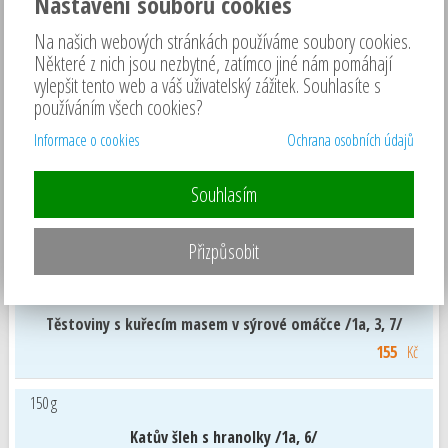
Nastavení souborů cookies
Hotová jídla
Na našich webových stránkách používáme soubory cookies.
150 g
Některé z nich jsou nezbytné, zatímco jiné nám pomáhají
Pikantní vepřový guláš s houskovým knedlíkem /1a, 3, 7/
vylepšit tento web a váš uživatelský zážitek. Souhlasíte s
159
Kč
používáním všech cookies?
Informace o cookies
Ochrana osobních údajů
150 g
Uzené maso s křenovou omáčkou a houskovým knedlíkem
Souhlasím
/1a, 3, 7/
159
Kč
Přizpůsobit
350 g
Těstoviny s kuřecím masem v sýrové omáčce /1a, 3, 7/
155
Kč
150 g
Katův šleh s hranolky /1a, 6/