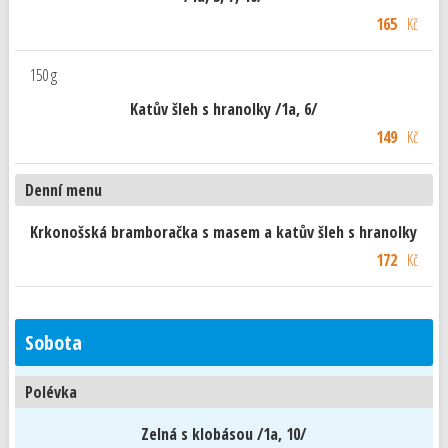
165
Kč
150 g
Katův šleh s hranolky /1a, 6/
149
Kč
Denní menu
Krkonošská bramboračka s masem a katův šleh s hranolky
172
Kč
Sobota
Polévka
Zelná s klobásou /1a, 10/