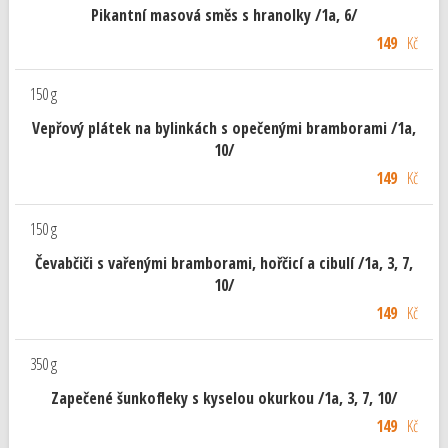
Pikantní masová směs s hranolky /1a, 6/
149
Kč
150 g
Vepřový plátek na bylinkách s opečenými bramborami /1a,
10/
149
Kč
150 g
Čevabčiči s vařenými bramborami, hořčicí a cibulí /1a, 3, 7,
10/
149
Kč
350 g
Zapečené šunkofleky s kyselou okurkou /1a, 3, 7, 10/
149
Kč