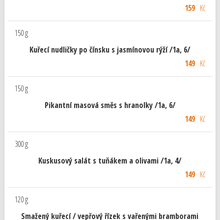
159
Kč
150 g
Kuřecí nudličky po čínsku s jasmínovou rýží /1a, 6/
149
Kč
150 g
Pikantní masová směs s hranolky /1a, 6/
149
Kč
300 g
Kuskusový salát s tuňákem a olivami /1a, 4/
149
Kč
120 g
Smažený kuřecí / vepřový řízek s vařenými bramborami