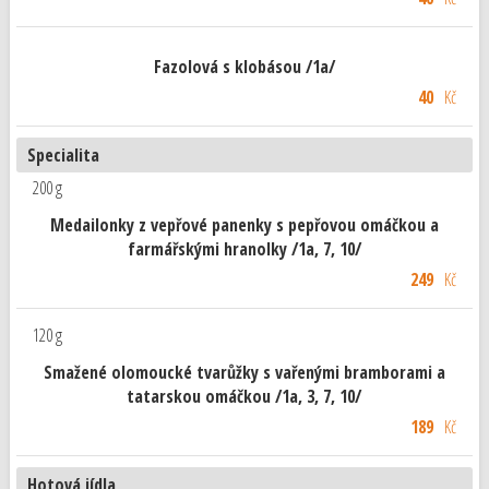
Fazolová s klobásou /1a/
40
Kč
Specialita
200 g
Medailonky z vepřové panenky s pepřovou omáčkou a
farmářskými hranolky /1a, 7, 10/
249
Kč
120 g
Smažené olomoucké tvarůžky s vařenými bramborami a
tatarskou omáčkou /1a, 3, 7, 10/
189
Kč
Hotová jídla