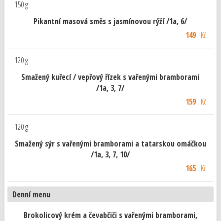
150 g
Pikantní masová směs s jasmínovou rýží /1a, 6/
149
Kč
120 g
Smažený kuřecí / vepřový řízek s vařenými bramborami
/1a, 3, 7/
159
Kč
120 g
Smažený sýr s vařenými bramborami a tatarskou omáčkou
/1a, 3, 7, 10/
165
Kč
Denní menu
Brokolicový krém a čevabčiči s vařenými bramborami,