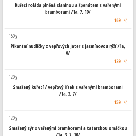
Kuřecí roláda plněná slaninou a špenátem s vařenými
bramborami /1a, 7, 10/
169
Kč
150 g
Pikantní nudličky z vepřových jater s jasmínovou rýží /1a,
6/
139
Kč
120 g
Smažený kuřecí / vepřový řízek s vařenými bramborami
/1a, 3, 7/
159
Kč
120 g
Smažený sýr s vařenými bramborami a tatarskou omáčkou
/1a, 3, 7, 10/