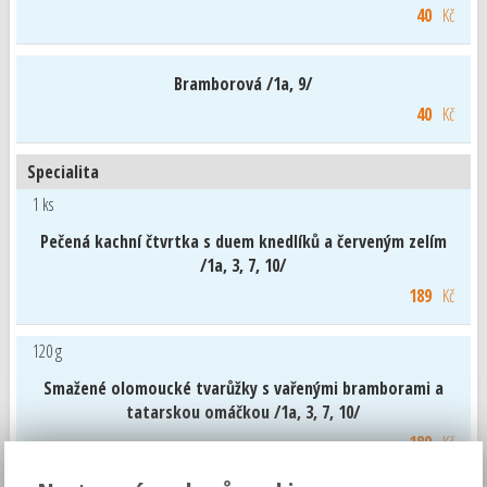
40
Kč
Bramborová /1a, 9/
40
Kč
Specialita
1 ks
Pečená kachní čtvrtka s duem knedlíků a červeným zelím
/1a, 3, 7, 10/
189
Kč
120 g
Smažené olomoucké tvarůžky s vařenými bramborami a
tatarskou omáčkou /1a, 3, 7, 10/
189
Kč