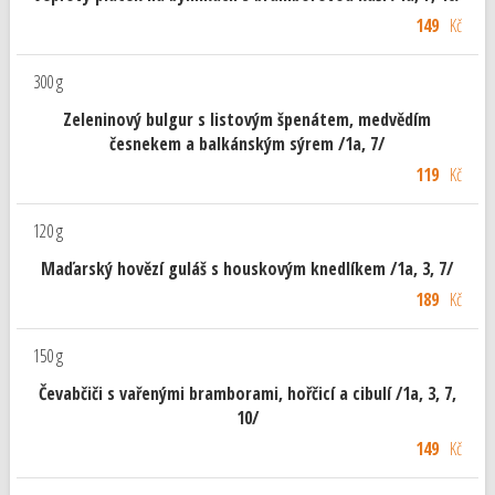
149
Kč
300 g
Zeleninový bulgur s listovým špenátem, medvědím
česnekem a balkánským sýrem /1a, 7/
119
Kč
120 g
Maďarský hovězí guláš s houskovým knedlíkem /1a, 3, 7/
189
Kč
150 g
Čevabčiči s vařenými bramborami, hořčicí a cibulí /1a, 3, 7,
10/
149
Kč