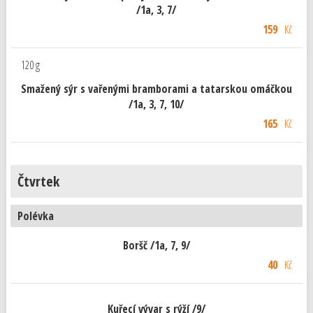
/1a, 3, 7/
159
Kč
120 g
Smažený sýr s vařenými bramborami a tatarskou omáčkou
/1a, 3, 7, 10/
165
Kč
Čtvrtek
Polévka
Boršč /1a, 7, 9/
40
Kč
Kuřecí vývar s rýží /9/