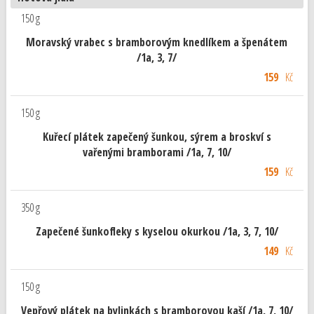
150 g
Moravský vrabec s bramborovým knedlíkem a špenátem
/1a, 3, 7/
159
Kč
150 g
Kuřecí plátek zapečený šunkou, sýrem a broskví s
vařenými bramborami /1a, 7, 10/
159
Kč
350 g
Zapečené šunkofleky s kyselou okurkou /1a, 3, 7, 10/
149
Kč
150 g
Vepřový plátek na bylinkách s bramborovou kaší /1a, 7, 10/