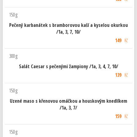
150 g
Pečený karbanátek s bramborovou kaší a kyselou okurkou
/1a, 3, 7, 10/
149
Kč
300 g
Salát Caesar s pečenými žampiony /1a, 3, 4, 7, 10/
139
Kč
150 g
Uzené maso s křenovou omáčkou a houskovým knedlíkem
/1a, 3, 7/
159
Kč
150 g