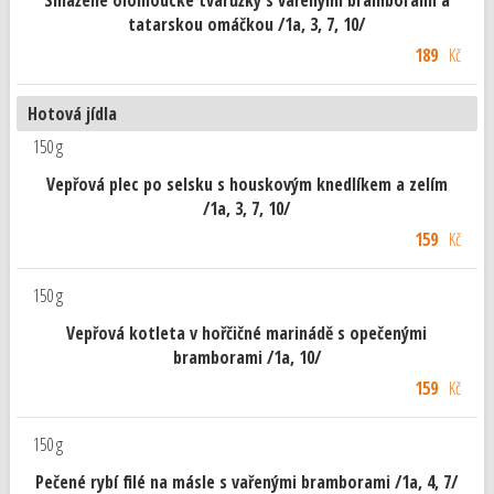
Smažené olomoucké tvarůžky s vařenými bramborami a
tatarskou omáčkou /1a, 3, 7, 10/
189
Kč
Hotová jídla
150 g
Vepřová plec po selsku s houskovým knedlíkem a zelím
/1a, 3, 7, 10/
159
Kč
150 g
Vepřová kotleta v hořčičné marinádě s opečenými
bramborami /1a, 10/
159
Kč
150 g
Pečené rybí filé na másle s vařenými bramborami /1a, 4, 7/