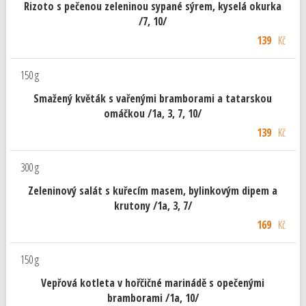
Rizoto s pečenou zeleninou sypané sýrem, kyselá okurka
/7, 10/
139
Kč
150 g
Smažený květák s vařenými bramborami a tatarskou
omáčkou /1a, 3, 7, 10/
139
Kč
300 g
Zeleninový salát s kuřecím masem, bylinkovým dipem a
krutony /1a, 3, 7/
169
Kč
150 g
Vepřová kotleta v hořčičné marinádě s opečenými
bramborami /1a, 10/