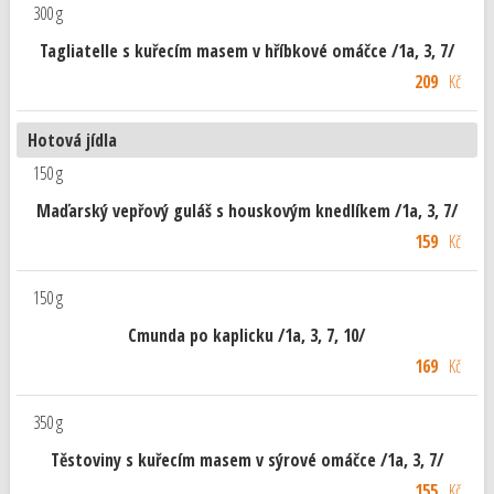
300 g
Tagliatelle s kuřecím masem v hříbkové omáčce /1a, 3, 7/
209
Kč
Hotová jídla
150 g
Maďarský vepřový guláš s houskovým knedlíkem /1a, 3, 7/
159
Kč
150 g
Cmunda po kaplicku /1a, 3, 7, 10/
169
Kč
350 g
Těstoviny s kuřecím masem v sýrové omáčce /1a, 3, 7/
155
Kč