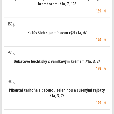
bramborami /1a, 7, 10/
159
Kč
150 g
Katův šleh s jasmínovou rýží /1a, 6/
149
Kč
350 g
Dukátové buchtičky s vanilkovým krémem /1a, 3, 7/
129
Kč
300 g
Pikantní tarhoňa s pečenou zeleninou a sušenými rajčaty
/1a, 3, 7/
129
Kč