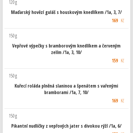
120 g
Maďarský hovězí guláš s houskovým knedlíkem /1a, 3, 7/
169
Kč
150 g
Vepřové výpečky s bramborovým knedlíkem a červeným
zelím /1a, 3, 10/
159
Kč
150 g
Kuřecí roláda plněná slaninou a špenátem s vařenými
bramborami /1a, 7, 10/
169
Kč
150 g
Pikantní nudličky z vepřových jater s divokou rýží /1a, 6/