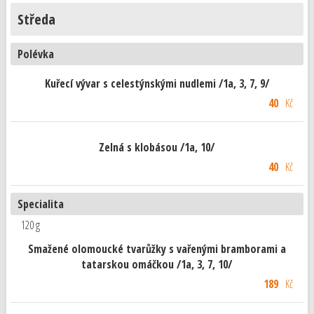
Středa
Polévka
Kuřecí vývar s celestýnskými nudlemi /1a, 3, 7, 9/
40
Kč
Zelná s klobásou /1a, 10/
40
Kč
Specialita
120 g
Smažené olomoucké tvarůžky s vařenými bramborami a
tatarskou omáčkou /1a, 3, 7, 10/
189
Kč