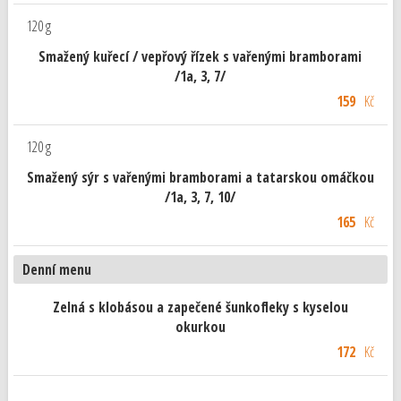
120 g
Smažený kuřecí / vepřový řízek s vařenými bramborami
/1a, 3, 7/
159
Kč
120 g
Smažený sýr s vařenými bramborami a tatarskou omáčkou
/1a, 3, 7, 10/
165
Kč
Denní menu
Zelná s klobásou a zapečené šunkofleky s kyselou
okurkou
172
Kč