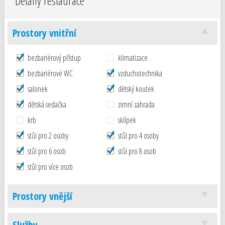
Detaily restaurace
Prostory vnitřní
bezbariérový přístup
klimatizace
bezbariérové WC
vzduchotechnika
salonek
dětský koutek
dětská sedačka
zimní zahrada
krb
sklípek
stůl pro 2 osoby
stůl pro 4 osoby
stůl pro 6 osob
stůl pro 8 osob
stůl pro více osob
Prostory vnější
Služby