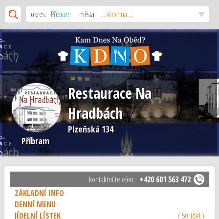
okres:
Příbram
města:
... všechna ...
Restaurace Na
Hradbách
Plzeňská 134
Příbram
kontaktní telefon:
+420 601 563 472
ZÁKLADNÍ INFO
DENNÍ MENU
JÍDELNÍ LÍSTEK
( 50 jídel )