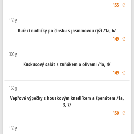
155
Kč
150 g
Kuřecí nudličky po čínsku s jasmínovou rýží /1a, 6/
149
Kč
300 g
Kuskusový salát s tuňákem a olivami /1a, 4/
149
Kč
150 g
Vepřové výpečky s houskovým knedlíkem a špenátem /1a,
3, 7/
159
Kč
150 g