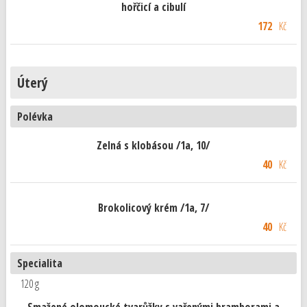
hořčicí a cibulí
172
Kč
Úterý
Polévka
Zelná s klobásou /1a, 10/
40
Kč
Brokolicový krém /1a, 7/
40
Kč
Specialita
120 g