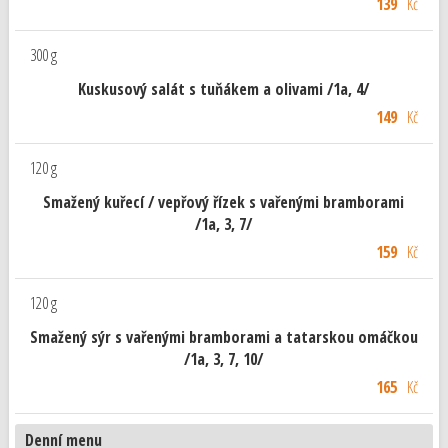
139
Kč
300 g
Kuskusový salát s tuňákem a olivami /1a, 4/
149
Kč
120 g
Smažený kuřecí / vepřový řízek s vařenými bramborami
/1a, 3, 7/
159
Kč
120 g
Smažený sýr s vařenými bramborami a tatarskou omáčkou
/1a, 3, 7, 10/
165
Kč
Denní menu