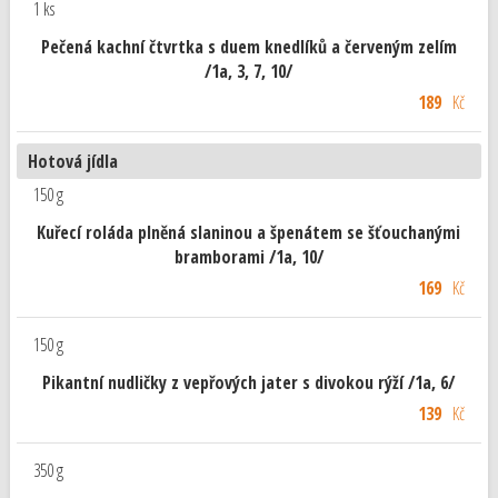
1 ks
Pečená kachní čtvrtka s duem knedlíků a červeným zelím
/1a, 3, 7, 10/
189
Kč
Hotová jídla
150 g
Kuřecí roláda plněná slaninou a špenátem se šťouchanými
bramborami /1a, 10/
169
Kč
150 g
Pikantní nudličky z vepřových jater s divokou rýží /1a, 6/
139
Kč
350 g