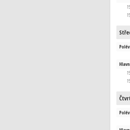
15
15
Stře
Polév
Hlavní
15
15
Čtvr
Polév