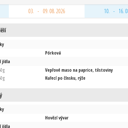
03. - 09. 08. 2026
10. - 16. 0
ělí
ky
Pórková
 jídla
0 g
Vepřové maso na paprice, těstoviny
0 g
Kuřecí po čínsku, rýže
ý
ky
Hovězí vývar
 jídla