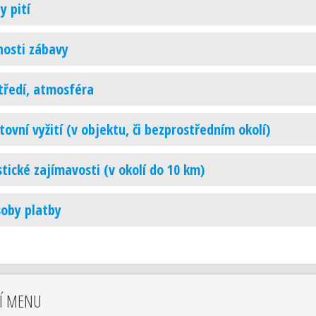
y pití
osti zábavy
tředí, atmosféra
tovní vyžití (v objektu, či bezprostředním okolí)
stické zajímavosti (v okolí do 10 km)
oby platby
Í MENU