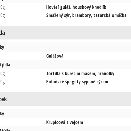
0 g
Hovězí guláš, houskový knedlík
0 g
Smažený sýr, brambory, tatarská omáčka
da
ky
Gulášová
 jídla
0 g
Tortilla s kuřecím masem, hranolky
0 g
Boloňské špagety sypané sýrem
tek
ky
Krupicová s vejcem