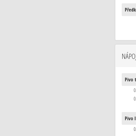
Před
NÁPOJ
Pivo 
0
0
Pivo 
0