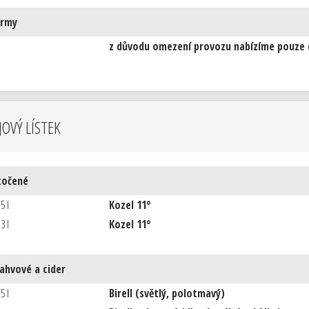
krmy
z důvodu omezení provozu nabízíme pouze
OVÝ LÍSTEK
točené
.5 l
Kozel 11°
.3 l
Kozel 11°
lahvové a cider
.5 l
Birell (světlý, polotmavý)