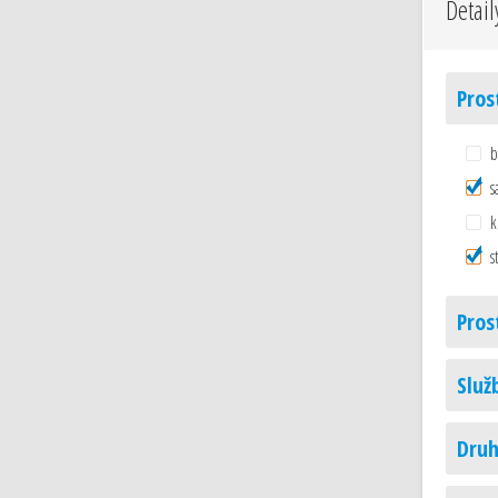
Detail
Pros
b
s
k
s
Pros
Služ
Druh