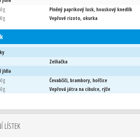
 jídla
0 g
Plněný paprikový lusk, houskový knedlík
0 g
Vepřové rizoto, okurka
k
ky
Zelňačka
 jídla
0 g
Čevabčiči, brambory, hořčice
0 g
Vepřová játra na cibulce, rýže
NÍ LÍSTEK