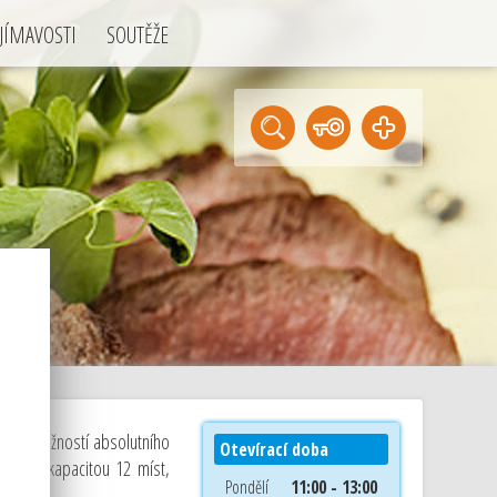
JÍMAVOSTI
SOUTĚŽE
nek s možností absolutního
Otevírací doba
arem a kapacitou 12 míst,
Pondělí
11:00 - 13:00