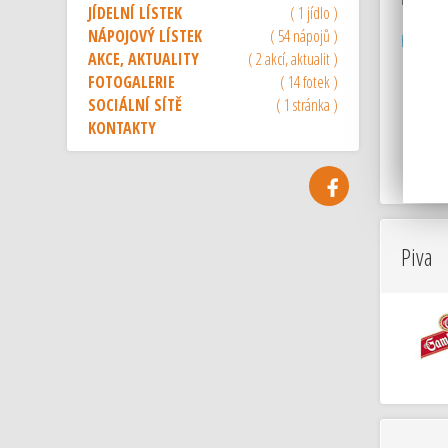
JÍDELNÍ LÍSTEK
( 1 jídlo )
NÁPOJOVÝ LÍSTEK
( 54 nápojů )
hospoda,
AKCE, AKTUALITY
( 2 akcí, aktualit )
FOTOGALERIE
( 14 fotek )
SOCIÁLNÍ SÍTĚ
( 1 stránka )
KONTAKTY
Piva