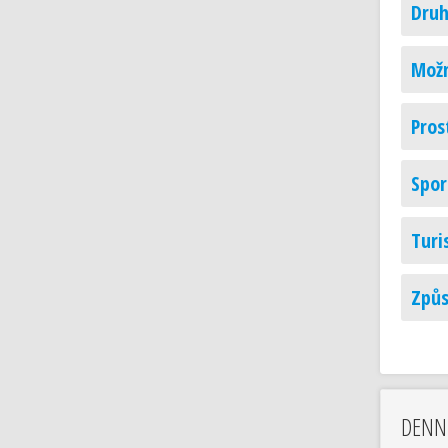
Druh
Možn
Pros
Spor
Turi
Způs
DENN