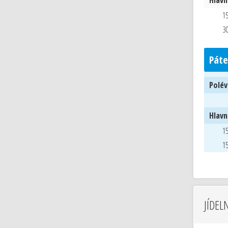
Hlavní
15
30
Páte
Polév
Hlavní
15
15
JÍDEL