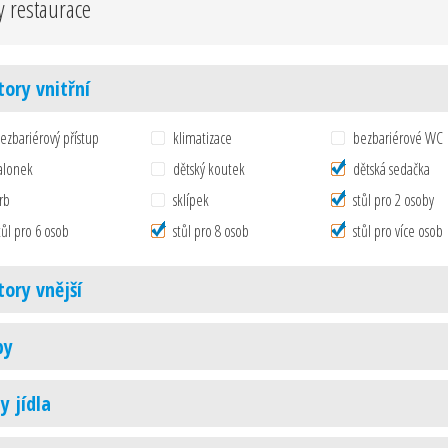
y restaurace
tory vnitřní
ezbariérový přístup
klimatizace
bezbariérové WC
alonek
dětský koutek
dětská sedačka
rb
sklípek
stůl pro 2 osoby
tůl pro 6 osob
stůl pro 8 osob
stůl pro více osob
tory vnější
by
y jídla