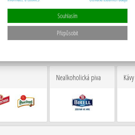
 hostinec, pivnice
,
kavárna
,
pizzerie
,
steaková restaurace
,
vinárna, vinotéka
,
česká kuc
Souhlasím
Přizpůsobit
Nealkoholická piva
Kávy