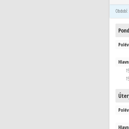
Období:
Pond
Polév
Hlavní
15
15
Úter
Polév
Hlavní