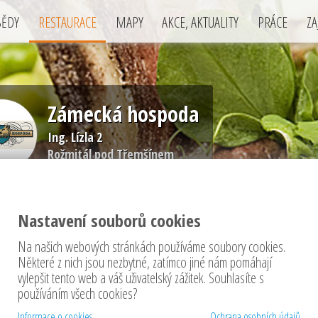
BĚDY
RESTAURACE
MAPY
AKCE, AKTUALITY
PRÁCE
ZA
Zámecká hospoda
Ing. Lízla 2
Rožmitál pod Třemšínem
Nastavení souborů cookies
Na našich webových stránkách používáme soubory cookies.
Některé z nich jsou nezbytné, zatímco jiné nám pomáhají
vylepšit tento web a váš uživatelský zážitek. Souhlasíte s
čně je restaurace rozdělena na Velký salonek s kapacitou 36 míst, malý salo
používáním všech cookies?
í o kapacitě 9 míst, lovecký salonek s kapacitou 21 míst, hlavní lodí s b
u terasou s kapacitou 56 míst.
Informace o cookies
Ochrana osobních údajů