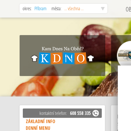
okres:
Příbram
města:
... všechna ...
O
kontaktní telefon:
608 558 335
Dispozi
ZÁKLADNÍ INFO
soukrom
DENNÍ MENU
rozlehlo