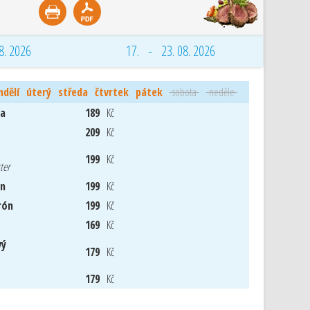
8. 2026
17. - 23. 08. 2026
ndělí
úterý
středa
čtvrtek
pátek
sobota
neděle
ka
189
Kč
209
Kč
199
Kč
ter
ón
199
Kč
rón
199
Kč
169
Kč
vý
179
Kč
179
Kč