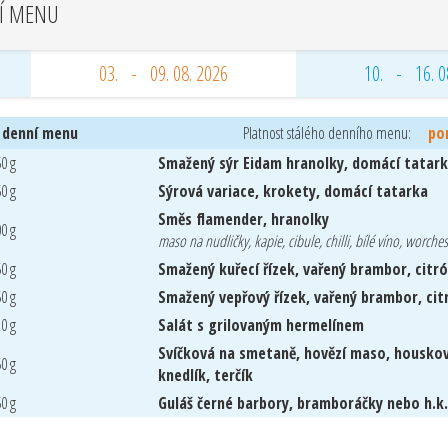
Í MENU
03. - 09. 08. 2026
10. - 16. 0
 denní menu
Platnost stálého denního menu:
po
0 g
Smažený sýr Eidam hranolky, domácí tatar
0 g
Sýrová variace, krokety, domácí tatarka
Směs flamender, hranolky
0 g
maso na nudličky, kapie, cibule, chilli, bílé víno, worches
0 g
Smažený kuřecí řízek, vařený brambor, citr
0 g
Smažený vepřový řízek, vařený brambor, cit
0 g
Salát s grilovaným hermelínem
Svíčková na smetaně, hovězí maso, housko
0 g
knedlík, terčík
0 g
Guláš černé barbory, bramboráčky nebo h.k.