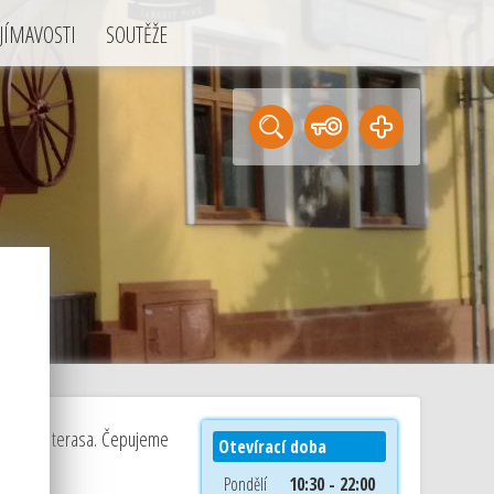
JÍMAVOSTI
SOUTĚŽE
e je malá terasa. Čepujeme
Otevírací doba
Pondělí
10:30 - 22:00