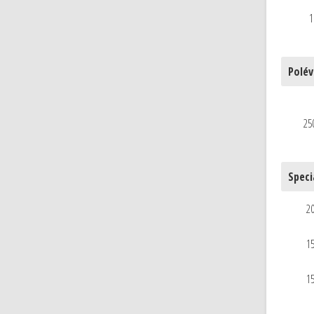
1
Polév
25
Speci
20
15
15