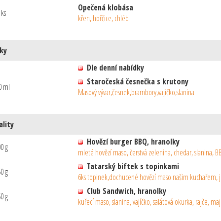
Opečená klobása
 ks
křen, hořčice, chléb
ky
Dle denní nabídky
Staročeská česnečka s krutony
0 ml
Masový vývar,česnek,brambory,vajíčko,slanina
ality
Hovězí burger BBQ, hranolky
0 g
mleté hovězí maso, čerstvá zelenina, chedar, slanina, 
Tatarský biftek s topinkami
0 g
6ks topinek,dochucené hovězí maso našim kuchařem, j
Club Sandwich, hranolky
0 g
kuřecí maso, slanina, vajíčko, salátová okurka, rajče, ma