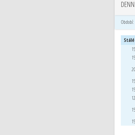
DENN
Období:
Stálé
15
15
20
15
15
12
15
15