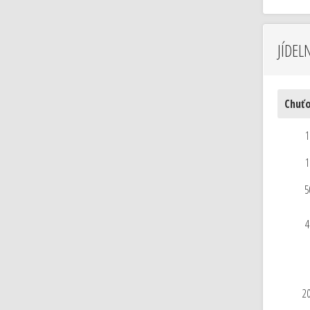
JÍDEL
Chuťo
1
1
5
4
20