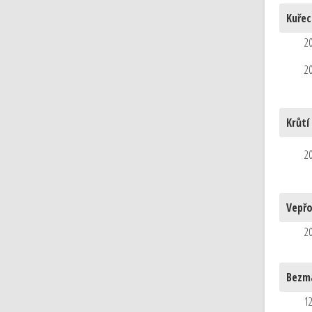
Kuřec
20
20
Krůtí
20
Vepř
20
Bezma
12