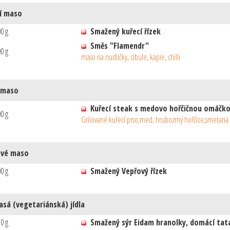
í maso
0 g
Smažený kuřecí řízek
Směs "Flamendr"
0 g
maso na nudličky, cibule, kapie, chilli
 maso
Kuřecí steak s medovo hořčičnou omáčko
0 g
Grilované kuřecí prso,med, hrubozrný hořčice,smetana
ové maso
0 g
Smažený Vepřový řízek
sá (vegetariánská) jídla
0 g
Smažený sýr Eidam hranolky, domácí tat