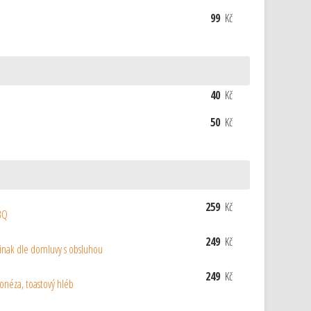
99
Kč
40
Kč
50
Kč
259
Kč
BBQ
249
Kč
inak dle domluvy s obsluhou
249
Kč
jonéza, toastový hléb