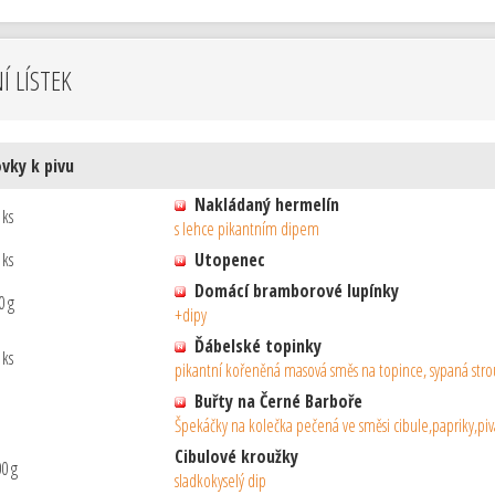
NÍ LÍSTEK
vky k pivu
Nakládaný hermelín
 ks
s lehce pikantním dipem
 ks
Utopenec
Domácí bramborové lupínky
0 g
+dipy
Ďábelské topinky
 ks
pikantní kořeněná masová směs na topince, sypaná st
Buřty na Černé Barboře
Špekáčky na kolečka pečená ve směsi cibule,papriky,pi
Cibulové kroužky
0 g
sladkokyselý dip