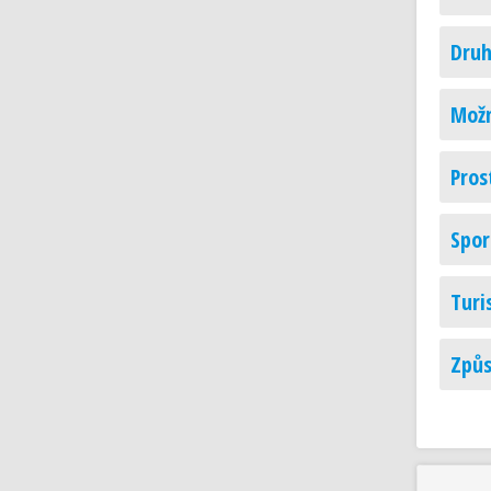
Druh
Možn
Pros
Spor
Turi
Způs