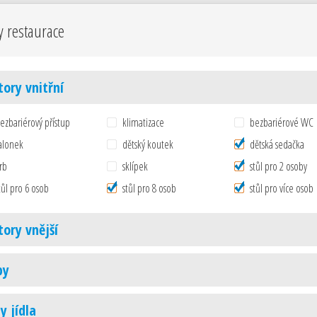
y restaurace
tory vnitřní
ezbariérový přístup
klimatizace
bezbariérové WC
alonek
dětský koutek
dětská sedačka
rb
sklípek
stůl pro 2 osoby
tůl pro 6 osob
stůl pro 8 osob
stůl pro více osob
tory vnější
by
y jídla