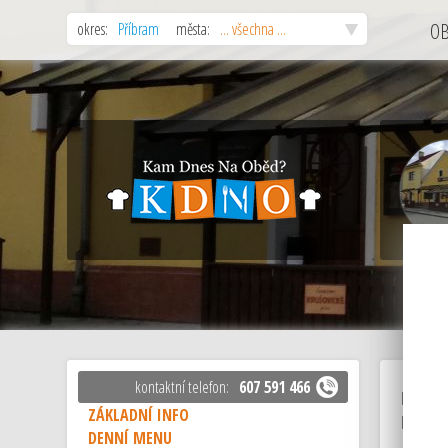
okres:
Příbram
města:
... všechna ...
O
kontaktní telefon:
607 591 466
Klasická
ZÁKLADNÍ INFO
Perštejn
DENNÍ MENU