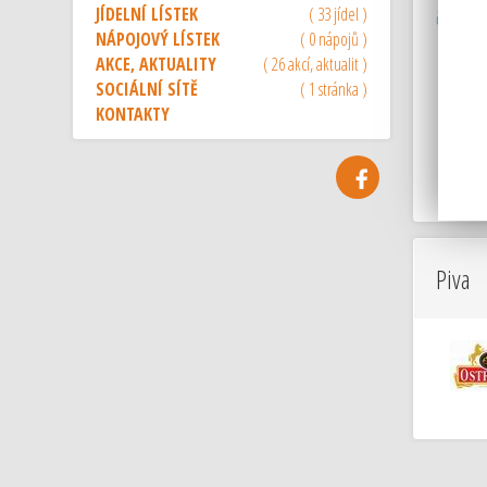
JÍDELNÍ LÍSTEK
( 33 jídel )
česká ku
NÁPOJOVÝ LÍSTEK
( 0 nápojů )
AKCE, AKTUALITY
( 26 akcí, aktualit )
SOCIÁLNÍ SÍTĚ
( 1 stránka )
KONTAKTY
Piva