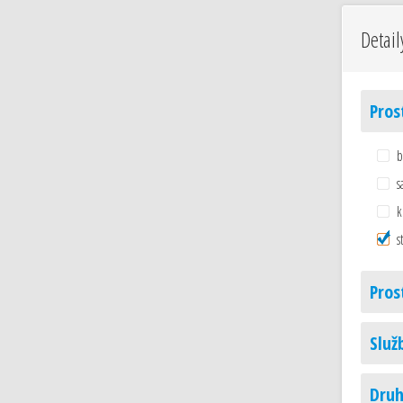
Detail
Pros
b
s
k
s
Pros
Služ
Druh