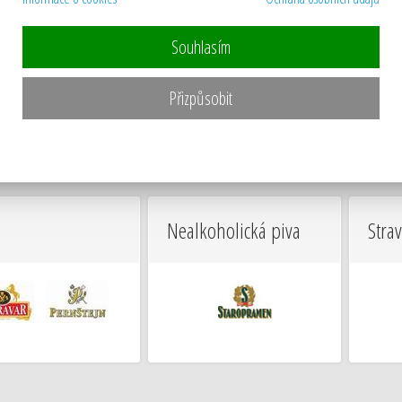
chyně
Souhlasím
Přizpůsobit
Nealkoholická piva
Stra