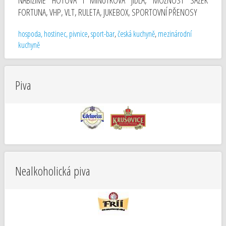
NABÍZÍME HOTOVÁ I MINUTKOVÁ JÍDLA, MOŽNOST SÁZEK
FORTUNA, VHP, VLT, RULETA, JUKEBOX, SPORTOVNÍ PŘENOSY
hospoda, hostinec, pivnice
,
sport-bar
,
česká kuchyně
,
mezinárodní
kuchyně
Piva
Nealkoholická piva