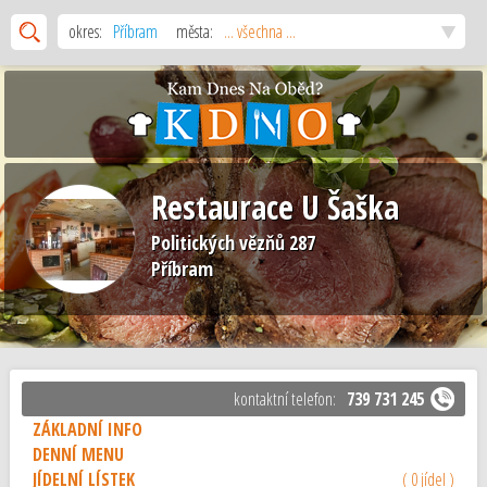
okres:
Příbram
města:
... všechna ...
Restaurace U Šaška
Politických vězňů 287
Příbram
kontaktní telefon:
739 731 245
ZÁKLADNÍ INFO
DENNÍ MENU
JÍDELNÍ LÍSTEK
( 0 jídel )