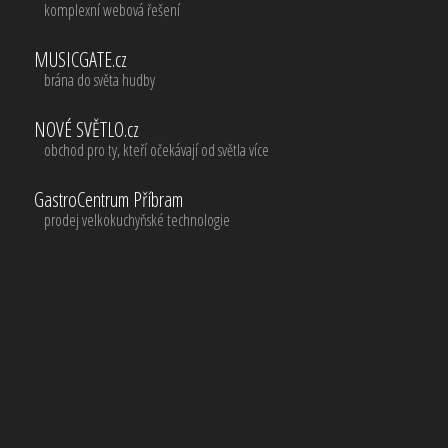
komplexní webová řešení
MUSICGATE.cz
brána do světa hudby
NOVÉ SVĚTLO.cz
obchod pro ty, kteří očekávají od světla více
GastroCentrum Příbram
prodej velkokuchyňské technologie