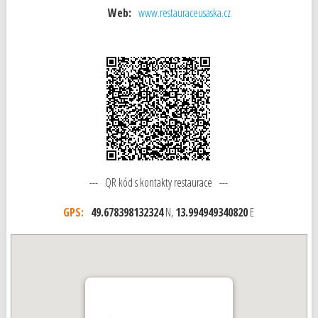
Web:
www.restauraceusaska.cz
--- QR kód s kontakty restaurace ---
GPS:
49.678398132324
N,
13.994949340820
E