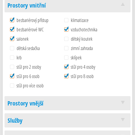
Prostory vnitřní
bezbariérový přístup
klimatizace
bezbariérové WC
vzduchotechnika
salonek
dětský koutek
dětská sedačka
zimní zahrada
krb
sklípek
stůl pro 2 osoby
stůl pro 4 osoby
stůl pro 6 osob
stůl pro 8 osob
stůl pro více osob
Prostory vnější
Služby