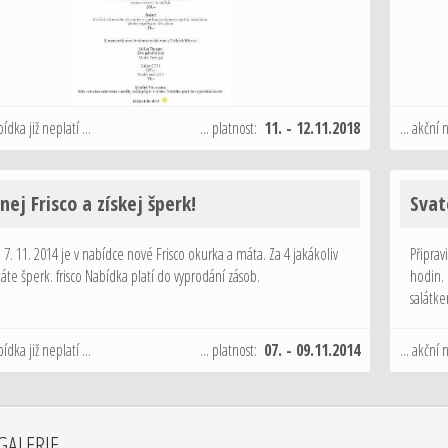
bídka již neplatí ...
... platnost:
11. - 12.11.2018
... akční 
ej Frisco a získej šperk!
Svat
7. 11. 2014 je v nabídce nové Frisco okurka a máta. Za 4 jakákoliv
Připrav
skáte šperk. frisco Nabídka platí do vyprodání zásob.
hodin. 
salátk
rozpeč
…
bídka již neplatí ...
... platnost:
07. - 09.11.2014
... akční 
GALERIE