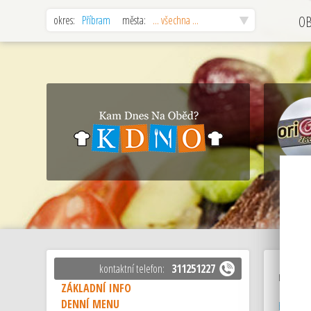
okres:
Příbram
města:
... všechna ...
O
kontaktní telefon:
311251227
restaur
ZÁKLADNÍ INFO
DENNÍ MENU
hospoda,