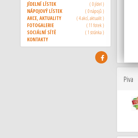
JÍDELNÍ LÍSTEK
( 0 jídel )
NÁPOJOVÝ LÍSTEK
( 0 nápojů )
AKCE, AKTUALITY
( 4 akcí, aktualit )
FOTOGALERIE
( 11 fotek )
SOCIÁLNÍ SÍTĚ
( 1 stránka )
KONTAKTY
Piva