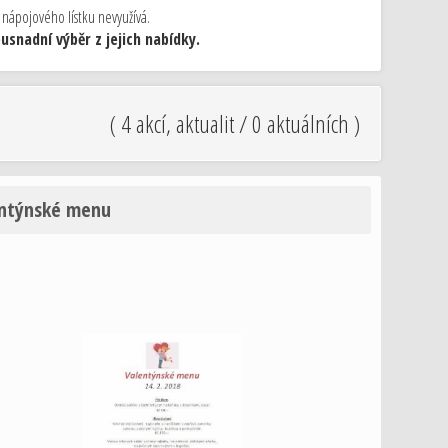
 nápojového lístku nevyužívá.
snadní výběr z jejich nabídky.
( 4 akcí, aktualit / 0 aktuálních )
ntýnské menu