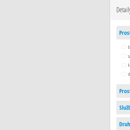
Detail
Pros
b
s
k
s
Pros
Služ
Druh