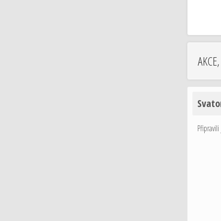
AKCE,
Svato
Připravil