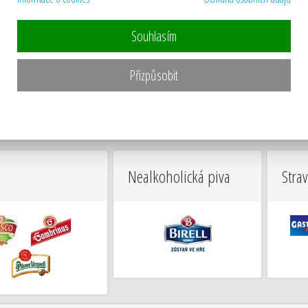
Souhlasím
Přizpůsobit
Nealkoholická piva
Stra