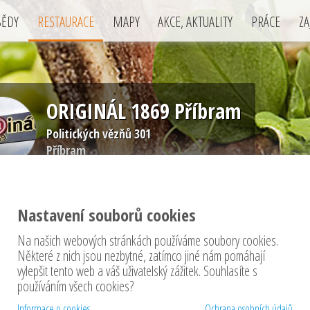
BĚDY
RESTAURACE
MAPY
AKCE, AKTUALITY
PRÁCE
ZA
ORIGINÁL 1869 Příbram
Politických vězňů 301
Příbram
Nastavení souborů cookies
Na našich webových stránkách používáme soubory cookies.
Některé z nich jsou nezbytné, zatímco jiné nám pomáhají
vylepšit tento web a váš uživatelský zážitek. Souhlasíte s
ace
používáním všech cookies?
 hostinec, pivnice
Informace o cookies
Ochrana osobních údajů