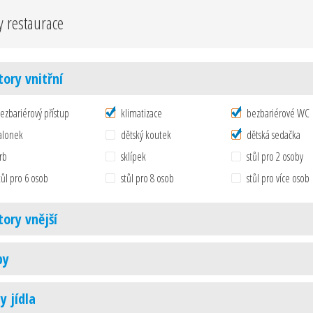
y restaurace
tory vnitřní
ezbariérový přístup
klimatizace
bezbariérové WC
alonek
dětský koutek
dětská sedačka
rb
sklípek
stůl pro 2 osoby
tůl pro 6 osob
stůl pro 8 osob
stůl pro více osob
tory vnější
by
y jídla