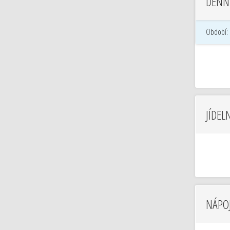
DENN
Období:
JÍDEL
NÁPOJ