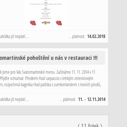
nabídka již neplatí ...
... platnost:
14.02.2018
omartinské pohoštění u nás v restauraci !!!
ili jsme pro Vás Svatomartinské menu. Začínáme 11. 11. 2014 v 11
Přijďte ochutnat: Předkrm Husí carpaccio s lehkým zeleninovým
em, rozpečená bagetka Husí paštika s cumberlandem z lesních plodů,
ená bagetka Polévka Staročeský kaldoun s masem, drůbky a játrovými
nabídka již neplatí ...
... platnost:
11. - 12.11.2014
( 11 fotek )