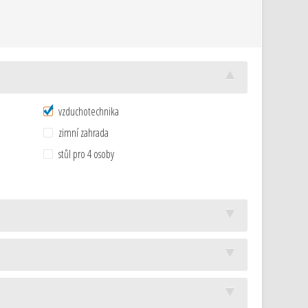
vzduchotechnika
zimní zahrada
stůl pro 4 osoby