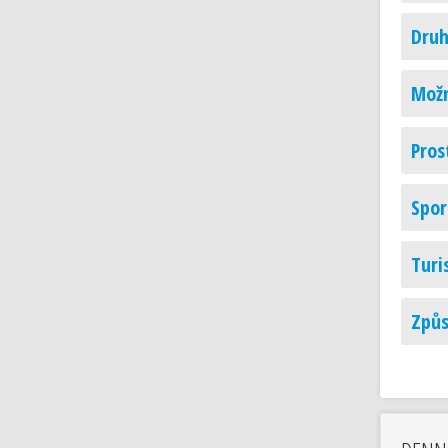
Druh
Možn
Pros
Spor
Turi
Způs