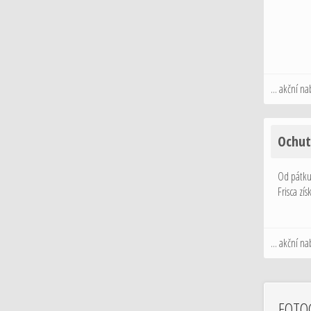
... akční na
Ochutn
Od pátku 
Frisca zí
... akční na
FOTO