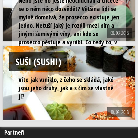
Nebo jste ho ještě neochutnali a chcete
se o něm něco dozvědět? Většina lidí se
mylně domnívá, že prosecco existuje jen
jedno. Netuší jaký je rozdíl mezi ním a
jinými šumivými víny, ani kde se
08. 03. 2018
prosecco pěstuje a vyrábí. Co tedy to, v
dnešní době tak moderní, prosecco je?
SUŠI (SUSHI)
Víte jak vzniklo, z čeho se skládá, jaké
jsou jeho druhy, jak a s čím se vlastně
jí?
18. 02. 2018
Partneři