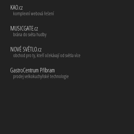
KAO.cz
komplexní webová řešení
MUSICGATE.cz
brána do světa hudby
NOVÉ SVĚTLO.cz
obchod pro ty, kteří očekávají od světla více
GastroCentrum Příbram
prodej velkokuchyňské technologie