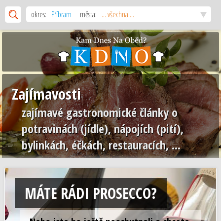
okres:
Příbram
města:
... všechna ...
Zajímavosti
zajímavé gastronomické články o
potravinách (jídle), nápojích (pití),
bylinkách, éčkách, restauracích, ...
MÁTE RÁDI PROSECCO?