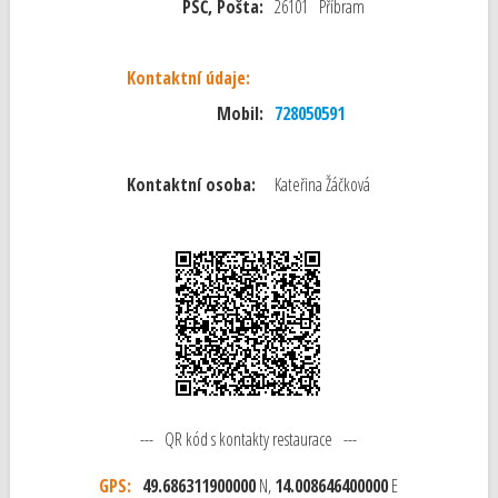
PSČ, Pošta:
26101 Příbram
Kontaktní údaje:
Mobil:
728050591
Kontaktní osoba:
Kateřina Žáčková
--- QR kód s kontakty restaurace ---
GPS:
49.686311900000
N,
14.008646400000
E