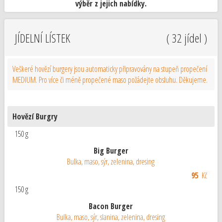
výběr z jejich nabídky.
JÍDELNÍ LÍSTEK
( 32 jídel )
Veškeré hovězí burgery jsou automaticky připravovány na stupeň propečení
MEDIUM. Pro více či méně propečené maso požádejte obsluhu. Děkujeme.
Hovězí Burgry
150 g
Big Burger
Bulka, maso, sýr, zelenina, dresing
95
Kč
150 g
Bacon Burger
Bulka, maso, sýr, slanina, zelenina, dresing