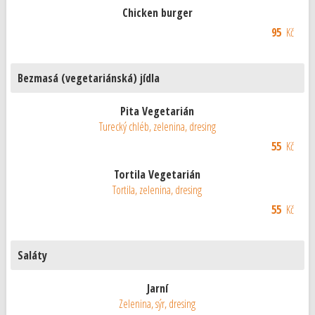
Chicken burger
95
Kč
Bezmasá (vegetariánská) jídla
Pita Vegetarián
Turecký chléb, zelenina, dresing
55
Kč
Tortila Vegetarián
Tortila, zelenina, dresing
55
Kč
Saláty
Jarní
Zelenina, sýr, dresing