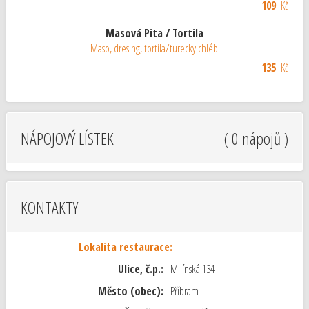
109
Kč
Masová Pita / Tortila
Maso, dresing, tortila/turecky chléb
135
Kč
NÁPOJOVÝ LÍSTEK
( 0 nápojů )
KONTAKTY
Lokalita restaurace:
Ulice, č.p.:
Milínská 134
Město (obec):
Příbram