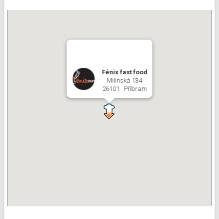
Fénix fast food
Milínská 134
26101 Příbram