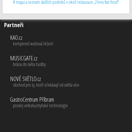
# mapa a seznam dalších podniků v okolí restaurace „Fénix fast food”
Partneři
KAO.cz
komplexní webová řešení
MUSICGATE.cz
brána do světa hudby
NOVÉ SVĚTLO.cz
obchod pro ty, kteří očekávají od světla více
GastroCentrum Příbram
prodej velkokuchyňské technologie