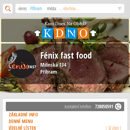
okres:
Příbram
města:
... všechna ...
Fénix fast food
Milínská 134
Příbram
kontaktní telefon:
728050591
ZÁKLADNÍ INFO
DENNÍ MENU
JÍDELNÍ LÍSTEK
( 32 jídel )