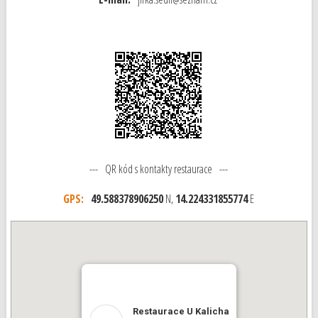
--- QR kód s kontakty restaurace ---
GPS:
49.588378906250
N,
14.224331855774
E
Restaurace U Kalicha