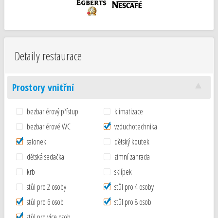
Detaily restaurace
Prostory vnitřní
bezbariérový přístup
klimatizace
bezbariérové WC
vzduchotechnika
salonek
dětský koutek
dětská sedačka
zimní zahrada
krb
sklípek
stůl pro 2 osoby
stůl pro 4 osoby
stůl pro 6 osob
stůl pro 8 osob
stůl pro více osob