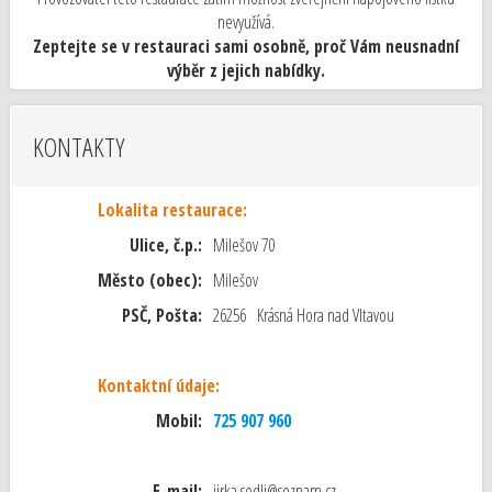
nevyužívá.
Zeptejte se v restauraci sami osobně, proč Vám neusnadní
výběr z jejich nabídky.
KONTAKTY
Lokalita restaurace:
Ulice, č.p.:
Milešov 70
Město (obec):
Milešov
PSČ, Pošta:
26256 Krásná Hora nad Vltavou
Kontaktní údaje:
Mobil:
725 907 960
E-mail:
jirka.sedli@seznam.cz