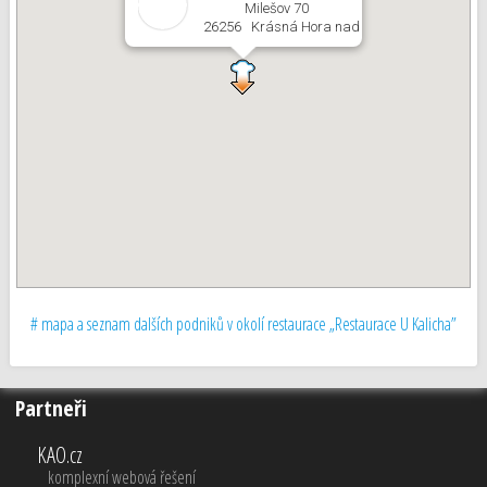
Milešov 70
26256 Krásná Hora nad Vltavou
# mapa a seznam dalších podniků v okolí restaurace „Restaurace U Kalicha”
Partneři
KAO.cz
komplexní webová řešení