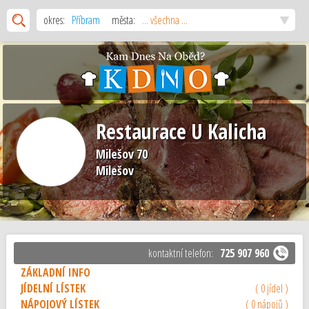
okres:
Příbram
města:
... všechna ...
Restaurace U Kalicha
Milešov 70
Milešov
kontaktní telefon:
725 907 960
ZÁKLADNÍ INFO
JÍDELNÍ LÍSTEK
( 0 jídel )
NÁPOJOVÝ LÍSTEK
( 0 nápojů )