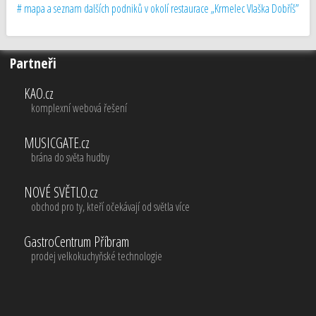
# mapa a seznam dalších podniků v okolí restaurace „Krmelec Vlaška Dobříš”
Partneři
KAO.cz
komplexní webová řešení
MUSICGATE.cz
brána do světa hudby
NOVÉ SVĚTLO.cz
obchod pro ty, kteří očekávají od světla více
GastroCentrum Příbram
prodej velkokuchyňské technologie