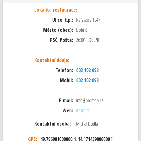
Lokalita restaurace:
Ulice, č.p.:
Na Vlašce 1947
Město (obec):
Dobříš
PSČ, Pošta:
26301 Dobříš
Kontaktní údaje:
Telefon:
602 102 093
Mobil:
602 102 093
E-mail:
info@brdman.cz
Web:
vlaska.cz
Kontaktní osoba:
Michal Dudla
GPS:
49.796901000000
N,
14.171439000000
E