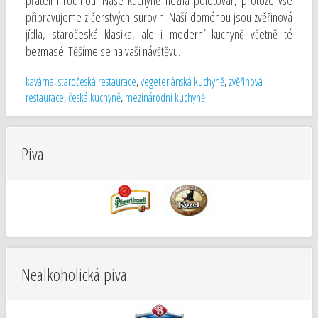
přáteli i rodinou. Naše kuchyně nezná polotovar, protože vše
připravujeme z čerstvých surovin. Naší doménou jsou zvěřinová
jídla, staročeská klasika, ale i moderní kuchyně včetně té
bezmasé. Těšíme se na vaši návštěvu.
kavárna
,
staročeská restaurace
,
vegeteriánská kuchyně
,
zvěřinová
restaurace
,
česká kuchyně
,
mezinárodní kuchyně
Piva
Nealkoholická piva