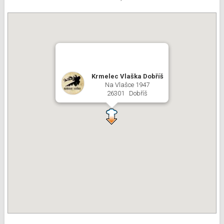
Krmelec Vlaška Dobříš
Na Vlašce 1947
26301 Dobříš