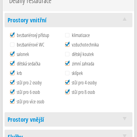
Detaily restaurace
Prostory vnitřní
bezbariérový přístup
klimatizace
bezbariérové WC
vzduchotechnika
salonek
dětský koutek
dětská sedačka
zimní zahrada
krb
sklípek
stůl pro 2 osoby
stůl pro 4 osoby
stůl pro 6 osob
stůl pro 8 osob
stůl pro více osob
Prostory vnější
Služby