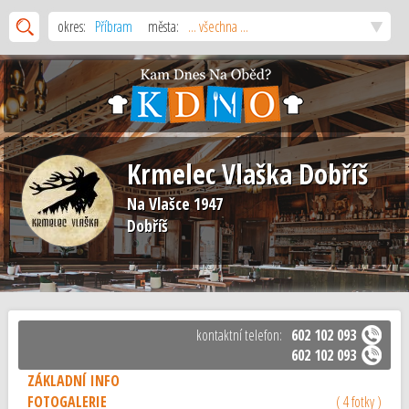
okres:
Příbram
města:
... všechna ...
Krmelec Vlaška Dobříš
Na Vlašce 1947
Dobříš
kontaktní telefon:
602 102 093
602 102 093
ZÁKLADNÍ INFO
FOTOGALERIE
( 4 fotky )