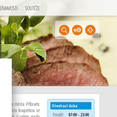
JÍMAVOSTI
SOUTĚŽE
 v centru města Příbrami.
Otevírací doba
samostatnou koupelnou se
Pondělí
07:00 - 23:00
 internet. V celém areálu