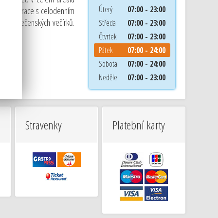
Úterý
07:00 - 23:00
na, restaurace s celodenním
ch společenských večírků.
Středa
07:00 - 23:00
Čtvrtek
07:00 - 23:00
Pátek
07:00 - 24:00
Sobota
07:00 - 24:00
Neděle
07:00 - 23:00
Stravenky
Platební karty