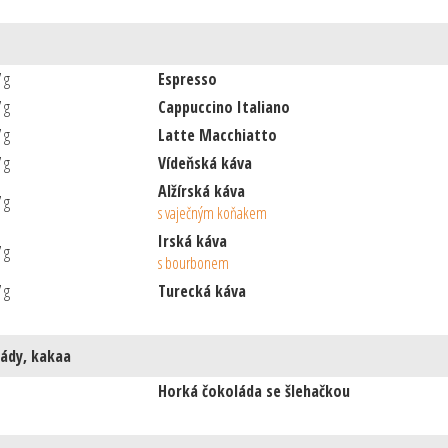
7 g
Espresso
7 g
Cappuccino Italiano
7 g
Latte Macchiatto
7 g
Vídeňská káva
Alžírská káva
7 g
s vaječným koňakem
Irská káva
7 g
s bourbonem
7 g
Turecká káva
ády, kakaa
Horká čokoláda se šlehačkou