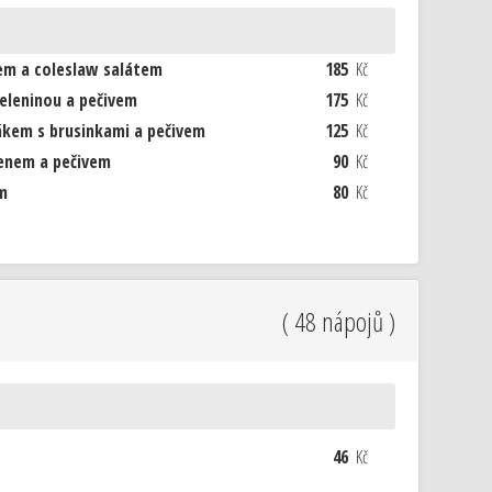
m a coleslaw salátem
185
Kč
eleninou a pečivem
175
Kč
kem s brusinkami a pečivem
125
Kč
řenem a pečivem
90
Kč
m
80
Kč
( 48 nápojů )
46
Kč