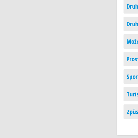
Druh
Druh
Možn
Pros
Spor
Turi
Způs