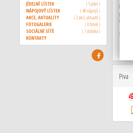
JÍDELNÍ LÍSTEK
( 5 jídel )
hotelu j
NÁPOJOVÝ LÍSTEK
( 48 nápojů )
provoze
AKCE, AKTUALITY
( 2 akcí, aktualit )
Parkován
FOTOGALERIE
( 8 fotek )
SOCIÁLNÍ SÍTĚ
( 1 stránka )
hotelová
KONTAKTY
Piva