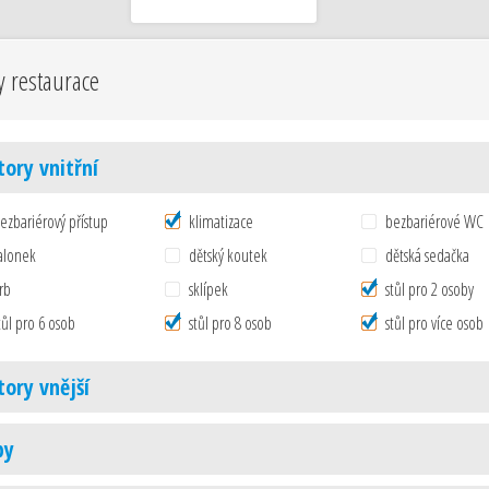
y restaurace
tory vnitřní
ezbariérový přístup
klimatizace
bezbariérové WC
alonek
dětský koutek
dětská sedačka
rb
sklípek
stůl pro 2 osoby
tůl pro 6 osob
stůl pro 8 osob
stůl pro více osob
tory vnější
by