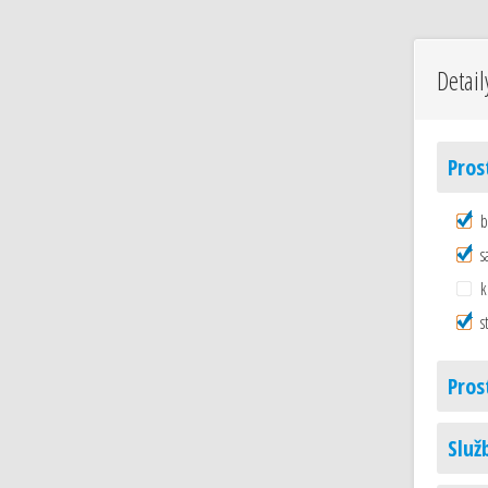
Detail
Pros
b
s
k
s
Pros
Služ