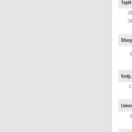
Teplé
20
20
Džusy
0
Vody,
0.
Limo
0