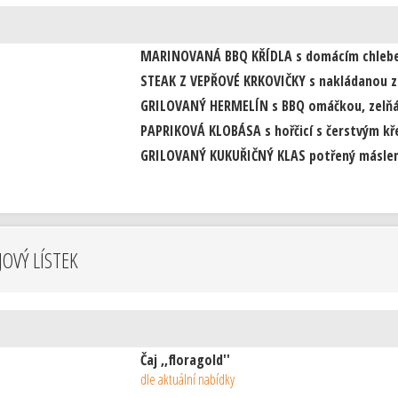
MARINOVANÁ BBQ KŘÍDLA s domácím chlebe
STEAK Z VEPŘOVÉ KRKOVIČKY s nakládanou z
GRILOVANÝ HERMELÍN s BBQ omáčkou, zelňá
PAPRIKOVÁ KLOBÁSA s hořčicí s čerstvým k
GRILOVANÝ KUKUŘIČNÝ KLAS potřený másle
OVÝ LÍSTEK
Čaj ,,floragold''
dle aktuální nabídky