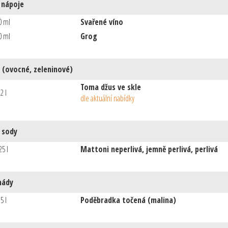
 nápoje
0 ml
Svařené víno
0 ml
Grog
 (ovocné, zeleninové)
Toma džus ve skle
.2 l
dle aktuální nabídky
 sody
25 l
Mattoni neperlivá, jemně perlivá, perlivá
nády
.5 l
Poděbradka točená (malina)