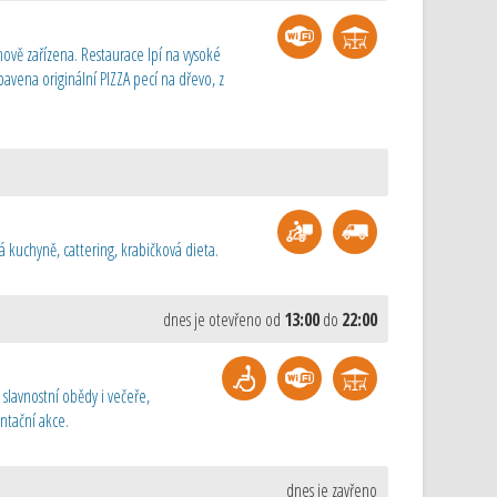
nově zařízena. Restaurace lpí na vysoké
bavena originální PIZZA pecí na dřevo, z
 kuchyně, cattering, krabičková dieta.
dnes je otevřeno od
13:00
do
22:00
 slavnostní obědy i večeře,
entační akce.
dnes je zavřeno