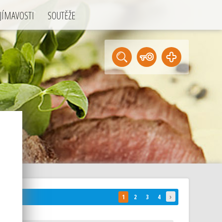
JÍMAVOSTI
SOUTĚŽE
›
1
2
3
4