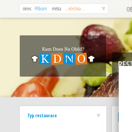
okres:
Příbram
města:
... všechna ...
O
RES
Typ restaurace
zobraz