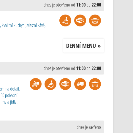
dnes je otevřeno od
11:00
do
22:00
valitní kuchyni, vlastní kávě,
DENNÍ MENU »
dnes je otevřeno od
11:00
do
22:00
em na detail.
:30 polední
malá jídla,
dnes je zavřeno