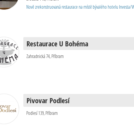
Nově zrekonstruovaná restaurace na místě bývalého hotelu Investa/Wel
Restaurace U Bohéma
Zahradnická 74
,
Příbram
Pivovar Podlesí
Podlesí 139
,
Příbram