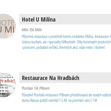
Hotel U Milína
Milín 354
,
Milín
Příjemná restaurace v prostředí hotelu nedaleko Milína. Restaurace n
českou kuchyni, ale i speciality šéfkuchaře. Díky hotelovým prostorům
i posezení, pořádání večírků, firemních akcí, oslav nebo i školení.
Restaurace Na Hradbách
Plzeňská 134
,
Příbram
Původně Plzeňská restaurace Příbram přestěhovaná do nových vzdušn
domu Natura poblíž náměstí T.G.M. na plzeňské ulici č.134