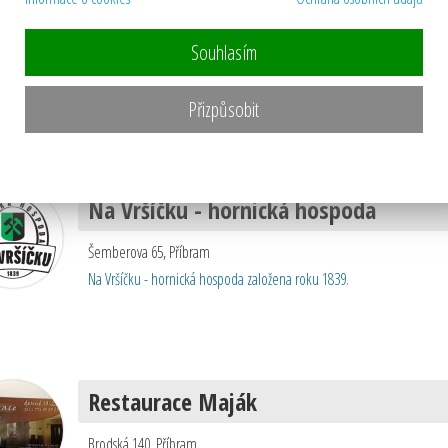
Vero Colore
Souhlasím
nám. 17. listopadu 297, Příbram VII
,
Příbram
pizzerie, restaurace
Přizpůsobit
Na Vršíčku - hornická hospoda
Šemberova 65
,
Příbram
Na Vršíčku - hornická hospoda založena roku 1839.
Restaurace Maják
Brodská 140
,
Příbram