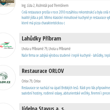
Ing. Lízla 2
,
Rožmitál pod Třemšínem
Celá restaurace prošla v roce 2010 rozsáhlou rekonstrukcí a byla celá 
kvalitě jídla a pití. Mimo klasické minutkové kuchyně je restaurace vy
které má pizza charakteristickou c
Lahůdky Příbram
Lhota u Příbramě 79
,
Lhota u Příbramě
Naše firma se zabývá výrobou studené i teplé kuchyně - lahůdky, teplá
Restaurace ORLOV
Orlov 79
,
Orlov
Restaurace se nachází na úpatí Brdských lesů. Rádi pro Vás připravíme
svatební hostiny, rodinné oslavy, abiturientské večírky, firemní i prez
Jídelna Stavus a. s.