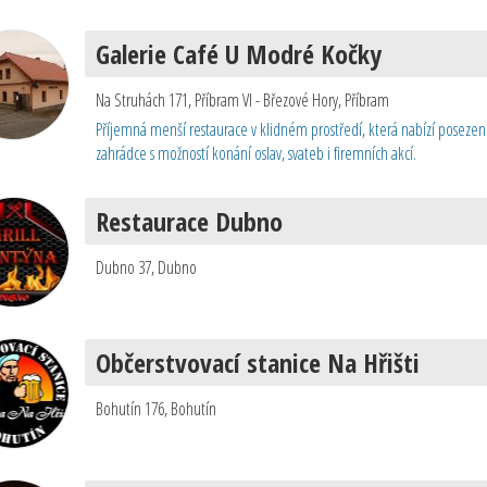
Galerie Café U Modré Kočky
Na Struhách 171, Příbram VI - Březové Hory
,
Příbram
Příjemná menší restaurace v klidném prostředí, která nabízí posezení
zahrádce s možností konání oslav, svateb i firemních akcí.
Restaurace Dubno
Dubno 37
,
Dubno
Občerstvovací stanice Na Hřišti
Bohutín 176
,
Bohutín