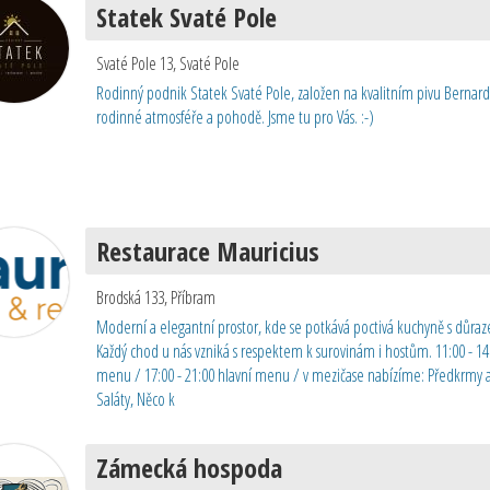
Statek Svaté Pole
Svaté Pole 13
,
Svaté Pole
Rodinný podnik Statek Svaté Pole, založen na kvalitním pivu Bernard, k
rodinné atmosféře a pohodě. Jsme tu pro Vás. :-)
Restaurace Mauricius
Brodská 133
,
Příbram
Moderní a elegantní prostor, kde se potkává poctivá kuchyně s důraz
Každý chod u nás vzniká s respektem k surovinám i hostům. 11:00 - 14
menu / 17:00 - 21:00 hlavní menu / v mezičase nabízíme: Předkrmy a 
Saláty, Něco k
Zámecká hospoda