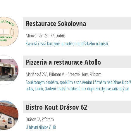
Restaurace Sokolovna
Mírové náměstí 77
,
Dobříš
Klasická česká kuchyně uprostřed dobříšského náměstí.
Pizzeria a restaurace Atollo
Mariánská 285, Příbram VI - Březové Hory
,
Příbram
Soukromým osobám, spolkům a sdružením i firmám nabízíme k pořá
oslav, rautů, školení i dalším aktivitám k dispozici stylově zařízený sál
Bistro Kout Drásov 62
Drásov 62
,
Příbram
U hlavní silnice č. 18