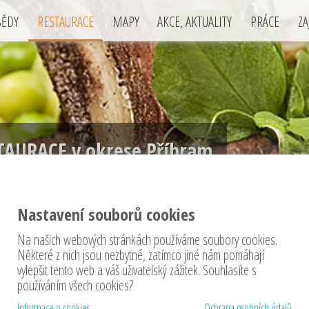
BĚDY
RESTAURACE
MAPY
AKCE, AKTUALITY
PRÁCE
ZA
TAURACE v okrese Příbram
Nastavení souborů cookies
Na našich webových stránkách používáme soubory cookies.
Některé z nich jsou nezbytné, zatímco jiné nám pomáhají
vylepšit tento web a váš uživatelský zážitek. Souhlasíte s
eny restaurace
1
−
50
/ nalezeno
154
restaurací
používáním všech cookies?
Informace o cookies
Ochrana osobních údajů