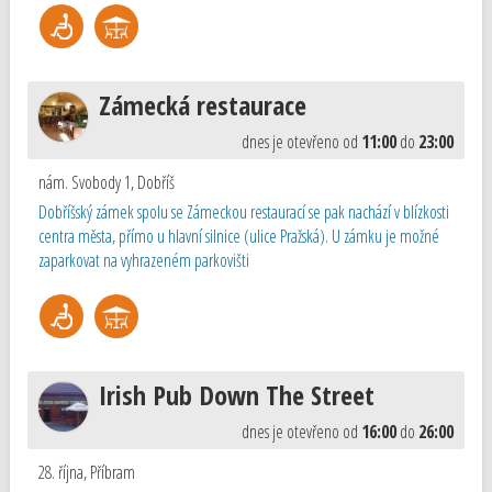
Zámecká restaurace
dnes je otevřeno od
11:00
do
23:00
nám. Svobody 1
,
Dobříš
Dobříšský zámek spolu se Zámeckou restaurací se pak nachází v blízkosti
centra města, přímo u hlavní silnice (ulice Pražská). U zámku je možné
zaparkovat na vyhrazeném parkovišti
Irish Pub Down The Street
dnes je otevřeno od
16:00
do
26:00
28. října
,
Příbram