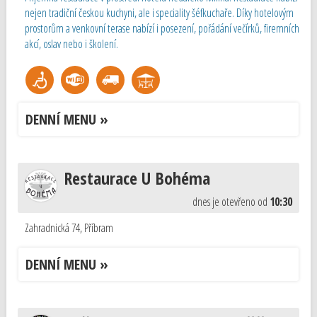
nejen tradiční českou kuchyni, ale i speciality šéfkuchaře. Díky hotelovým
prostorům a venkovní terase nabízí i posezení, pořádání večírků, firemních
akcí, oslav nebo i školení.
DENNÍ MENU »
Restaurace U Bohéma
dnes je otevřeno od
10:30
Zahradnická 74
,
Příbram
DENNÍ MENU »