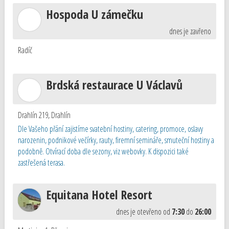
Hospoda U zámečku
dnes je zavřeno
Radíč
Brdská restaurace U Václavů
Drahlín 219
,
Drahlín
Dle Vašeho přání zajistíme svatební hostiny, catering, promoce, oslavy
narozenin, podnikové večírky, rauty, firemní semináře, smuteční hostiny a
podobně. Otvírací doba dle sezony, viz webovky. K dispozici také
zastřešená terasa.
Equitana Hotel Resort
dnes je otevřeno od
7:30
do
26:00