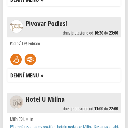
Pivovar Podlesí
dnes je otevřeno od
10:30
do
23:00
Podlesí 139
,
Příbram
DENNÍ MENU »
Hotel U Milína
dnes je otevřeno od
11:00
do
22:00
Milín 354
,
Milín
Příjemná restaurace v prostředí hotelu nedaleko Milína. Restaurace nabízí