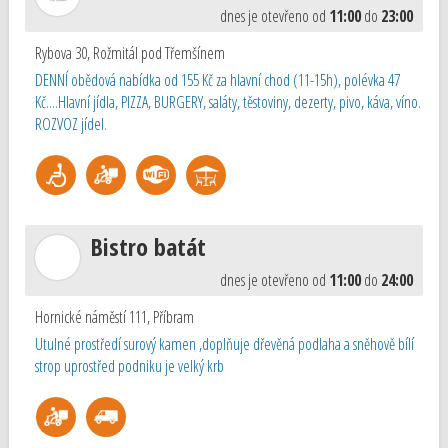
dnes je otevřeno od
11:00
do
23:00
Rybova 30
,
Rožmitál pod Třemšínem
DENNÍ obědová nabídka od 155 Kč za hlavní chod (11-15h), polévka 47
Kč....Hlavní jídla, PIZZA, BURGERY, saláty, těstoviny, dezerty, pivo, káva, víno.
ROZVOZ jídel.
Bistro batát
dnes je otevřeno od
11:00
do
24:00
Hornické náměstí 111
,
Příbram
Utulné prostředí surový kamen ,doplňuje dřevěná podlaha a sněhově bílí
strop uprostřed podniku je velký krb