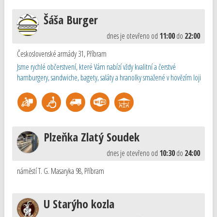
Šáša Burger
dnes je otevřeno od
11:00
do
22:00
Československé armády 31
,
Příbram
Jsme rychlé občerstvení, které Vám nabízí vždy kvalitní a čerstvé
hamburgery, sandwiche, bagety, saláty a hranolky smažené v hovězím loji
Plzeňka Zlatý Soudek
dnes je otevřeno od
10:30
do
24:00
náměstí T. G. Masaryka 98
,
Příbram
U Starýho kozla