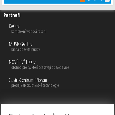
Partneři
KAO.cz
komplexní webová řešení
MUSICGATE.cz
brána do světa hudby
NOVÉ SVĚTLO.cz
obchod pro ty, kteří očekávají od světla více
GastroCentrum Příbram
prodej velkokuchyňské technologie