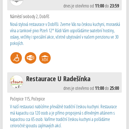
dnes je otevřeno od
11:00
do
23:59
Náměstí svobody 2
,
Dobříš
Nová stylová restaurace v Dobříši. Zveme Vás na českou kuchyni, moravská
vína a tankové pivo Plzeň 12° Rádi Vám uspořádáme svatební hostiny,
oslavy, večírky i speciální akce, včetně ubytování v našem penzionu ve 30
pokojích.
Restaurace U Radešínka
dnes je otevřeno od
11:00
do
25:00
Počepice 115
,
Počepice
V naší restauraci nabízíme převážně tradiční českou kuchyni. Restaurace
má kapacitu cca 120 osob a je přímo propojená s dřevěným altánem s
kapacitou cca 65 osob. Vaříme tradiční českou kuchyni a pořádáme
celoročně spoustu zajímavých akcí.