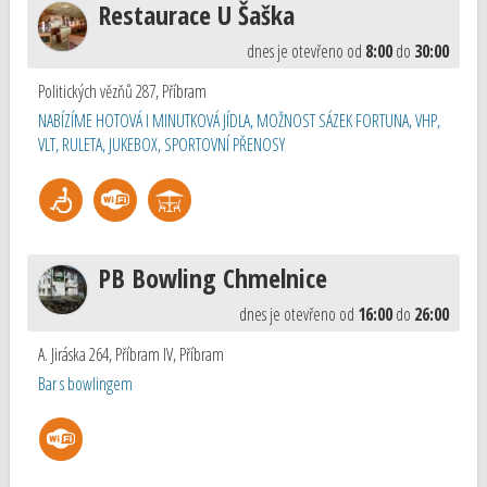
Restaurace U Šaška
dnes je otevřeno od
8:00
do
30:00
Politických vězňů 287
,
Příbram
NABÍZÍME HOTOVÁ I MINUTKOVÁ JÍDLA, MOŽNOST SÁZEK FORTUNA, VHP,
VLT, RULETA, JUKEBOX, SPORTOVNÍ PŘENOSY
PB Bowling Chmelnice
dnes je otevřeno od
16:00
do
26:00
A. Jiráska 264, Příbram IV
,
Příbram
Bar s bowlingem