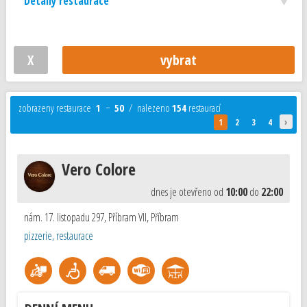
Detaily restaurace
zobrazeny restaurace
1
−
50
/ nalezeno
154
restaurací
›
1
2
3
4
Vero Colore
dnes je otevřeno od
10:00
do
22:00
nám. 17. listopadu 297, Příbram VII
,
Příbram
pizzerie, restaurace