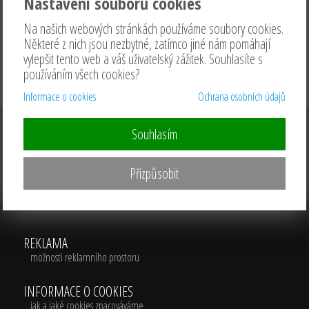
Nastavení souborů cookies
Na našich webových stránkách používáme soubory cookies.
Některé z nich jsou nezbytné, zatímco jiné nám pomáhají
vylepšit tento web a váš uživatelský zážitek. Souhlasíte s
používáním všech cookies?
Informace o cookies
Ochrana osobních údajů
CENÍK
Souhlasím
(využívání služeb portálu KDNO.cz)
Přizpůsobit
OCHRANA OSOBNÍCH ÚDAJŮ
jak a jaké osobní údaje zpracováváme
REKLAMA
možnosti reklamního prostoru
INFORMACE O COOKIES
jak a jaké cookies zpacováváme