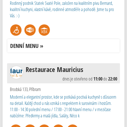
Rodinný podnik Statek Svaté Pole, založen na kvalitním pivu Bernard,
kvalitní kuchyni, vlastní kávě, rodinné atmosféře a pohodě. Jsme tu pro
Vás. :-)
DENNÍ MENU »
Restaurace Mauricius
dnes je otevřeno od
11:00
do
22:00
Brodská 133
,
Příbram
Moderní a elegantní prostor, kde se potkává poctivá kuchyně s důrazem
na detail. Každý chod u nás vzniká s respektem k surovinám i hostům.
11:00 - 14:30 polední menu / 17:00 - 21:00 hlavní menu / v mezičase
nabízíme: Předkrmy a malá jídla, Saláty, Něco k