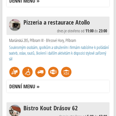
DENNÍ MENU »
Pizzeria a restaurace Atollo
dnes je otevřeno od
11:00
do
23:00
Mariánská 285, Příbram VI - Březové Hory
,
Příbram
Soukromým osobám, spolkům a sdružením i firmám nabízíme k pořádání
svateb, oslav, rautů, školení i dalším aktivitám k dispozici stylově zařízený
sál
DENNÍ MENU »
Bistro Kout Drásov 62