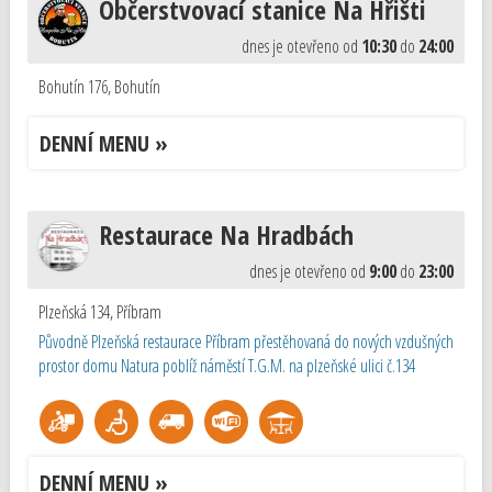
Občerstvovací stanice Na Hřišti
dnes je otevřeno od
10:30
do
24:00
Bohutín 176
,
Bohutín
DENNÍ MENU »
Restaurace Na Hradbách
dnes je otevřeno od
9:00
do
23:00
Plzeňská 134
,
Příbram
Původně Plzeňská restaurace Příbram přestěhovaná do nových vzdušných
prostor domu Natura poblíž náměstí T.G.M. na plzeňské ulici č.134
DENNÍ MENU »