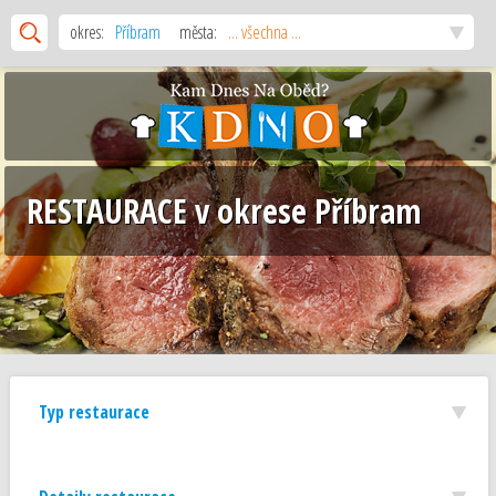
okres:
Příbram
města:
... všechna ...
RESTAURACE v okrese Příbram
Typ restaurace