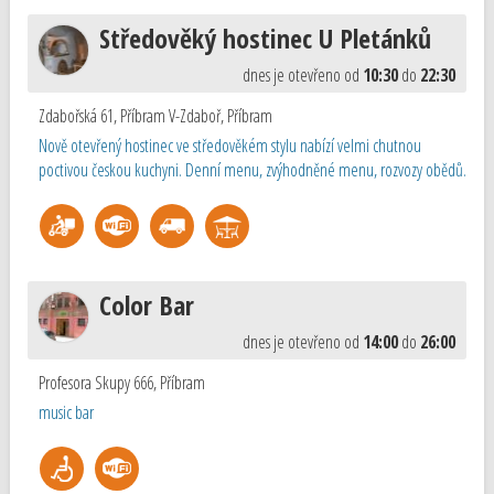
Středověký hostinec U Pletánků
dnes je otevřeno od
10:30
do
22:30
Zdabořská 61, Příbram V-Zdaboř
,
Příbram
Nově otevřený hostinec ve středověkém stylu nabízí velmi chutnou
poctivou českou kuchyni. Denní menu, zvýhodněné menu, rozvozy obědů.
Color Bar
dnes je otevřeno od
14:00
do
26:00
Profesora Skupy 666
,
Příbram
music bar