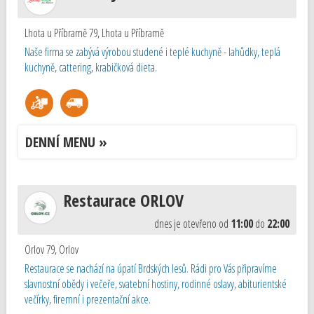
Lhota u Příbramě 79
,
Lhota u Příbramě
Naše firma se zabývá výrobou studené i teplé kuchyně - lahůdky, teplá
kuchyně, cattering, krabičková dieta.
DENNÍ MENU »
Restaurace ORLOV
dnes je otevřeno od
11:00
do
22:00
Orlov 79
,
Orlov
Restaurace se nachází na úpatí Brdských lesů. Rádi pro Vás připravíme
slavnostní obědy i večeře, svatební hostiny, rodinné oslavy, abiturientské
večírky, firemní i prezentační akce.