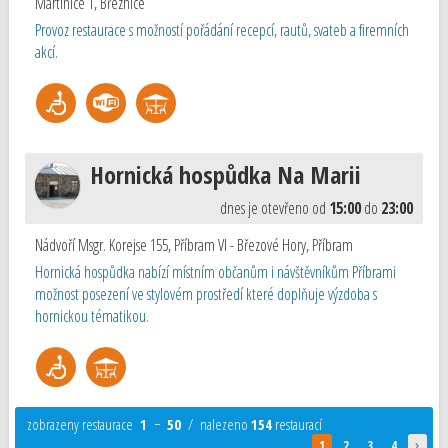
Martinice 1
,
Březnice
Provoz restaurace s možností pořádání recepcí, rautů, svateb a firemních
akcí.
Hornická hospůdka Na Marii
dnes je otevřeno od
15:00
do
23:00
Nádvoří Msgr. Korejse 155, Příbram VI - Březové Hory
,
Příbram
Hornická hospůdka nabízí místním občanům i návštěvníkům Příbrami
možnost posezení ve stylovém prostředí které doplňuje výzdoba s
hornickou tématikou.
zobrazeny restaurace
1
−
50
/ nalezeno
154
restaurací
›
1
2
3
4