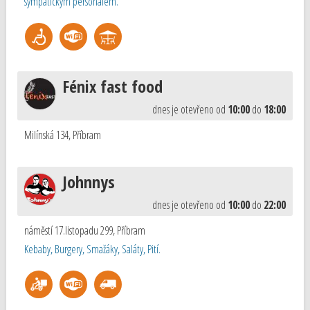
sympatickým personálem.
Fénix fast food
dnes je otevřeno od
10:00
do
18:00
Milínská 134
,
Příbram
Johnnys
dnes je otevřeno od
10:00
do
22:00
náměstí 17.listopadu 299
,
Příbram
Kebaby, Burgery, Smažáky, Saláty, Pití.