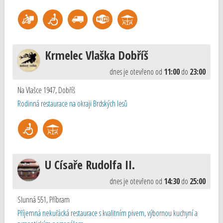
Krmelec Vlaška Dobříš
dnes je otevřeno od
11:00
do
23:00
Na Vlašce 1947
,
Dobříš
Rodinná restaurace na okraji Brdských lesů
U Císaře Rudolfa II.
dnes je otevřeno od
14:30
do
25:00
Slunná 551
,
Příbram
Příjemná nekuřácká restaurace s kvalitním pivem, výbornou kuchyní a