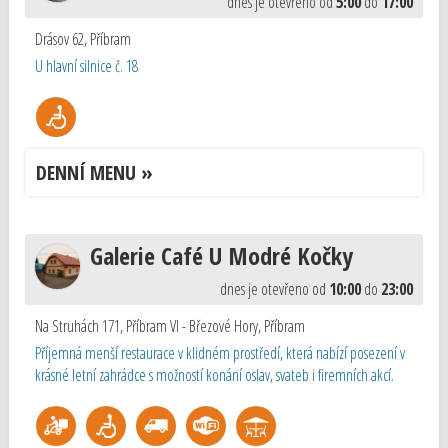
dnes je otevřeno od
5:00
do
17:00
Drásov 62
,
Příbram
U hlavní silnice č. 18
DENNÍ MENU »
Galerie Café U Modré Kočky
dnes je otevřeno od
10:00
do
23:00
Na Struhách 171, Příbram VI - Březové Hory
,
Příbram
Příjemná menší restaurace v klidném prostředí, která nabízí posezení v
krásné letní zahrádce s možností konání oslav, svateb i firemních akcí.