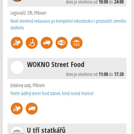
dnes je otevřeno od
10:00
do
24:00
Legionářů 378
,
Příbram
Nově otevřená restaurace po kompletní rekonstrukci v prostorách zimního
stadionu
WOKNO Street Food
dnes je otevřeno od
11:00
do
17:20
Jiráskovy sady
,
Příbram
Pestře laděný street food stánek, který nezná hranice!
U tří statkářů