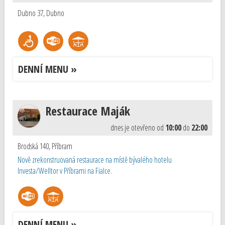
Dubno 37
,
Dubno
DENNÍ MENU »
Restaurace Maják
dnes je otevřeno od
10:00
do
22:00
Brodská 140
,
Příbram
Nově zrekonstruovaná restaurace na místě bývalého hotelu
Investa/Welltor v Příbrami na Fialce.
DENNÍ MENU »