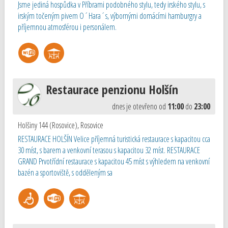
Jsme jediná hospůdka v Příbrami podobného stylu, tedy irského stylu, s
irským točeným pivem O´Hara´s, výbornými domácími hamburgry a
příjemnou atmosférou i personálem.
Restaurace penzionu Holšín
dnes je otevřeno od
11:00
do
23:00
Holšiny 144 (Rosovice)
,
Rosovice
RESTAURACE HOLŠÍN Velice příjemná turistická restaurace s kapacitou cca
30 míst, s barem a venkovní terasou s kapacitou 32 míst. RESTAURACE
GRAND Prvotřídní restaurace s kapacitou 45 míst s výhledem na venkovní
bazén a sportoviště, s odděleným sa