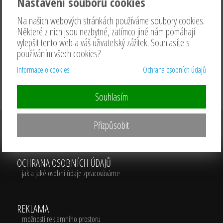
Nastavení souborů cookies
Na našich webových stránkách používáme soubory cookies.
Některé z nich jsou nezbytné, zatímco jiné nám pomáhají
vylepšit tento web a váš uživatelský zážitek. Souhlasíte s
používáním všech cookies?
Informace o cookies
Ochrana osobních údajů
Souhlasím
Přizpůsobit
CENÍK
(využívání služeb portálu KDNO.cz)
OCHRANA OSOBNÍCH ÚDAJŮ
jak a jaké osobní údaje zpracováváme
REKLAMA
možnosti reklamního prostoru