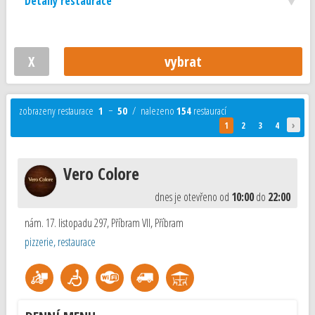
Detaily restaurace
zobrazeny restaurace
1
−
50
/ nalezeno
154
restaurací
›
1
2
3
4
Vero Colore
dnes je otevřeno od
10:00
do
22:00
nám. 17. listopadu 297, Příbram VII
,
Příbram
pizzerie, restaurace