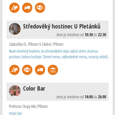
Středověký hostinec U Pletánků
dnes je otevřeno od
10:30
do
22:30
Zdabořská 61, Příbram V-Zdaboř
,
Příbram
Nově otevřený hostinec ve středověkém stylu nabízí velmi chutnou
poctivou českou kuchyni. Denní menu, zvýhodněné menu, rozvozy obědů.
Color Bar
dnes je otevřeno od
14:00
do
26:00
Profesora Skupy 666
,
Příbram
music bar