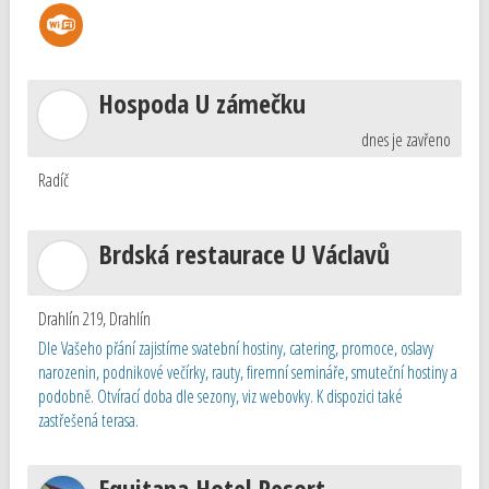
Hospoda U zámečku
dnes je zavřeno
Radíč
Brdská restaurace U Václavů
Drahlín 219
,
Drahlín
Dle Vašeho přání zajistíme svatební hostiny, catering, promoce, oslavy
narozenin, podnikové večírky, rauty, firemní semináře, smuteční hostiny a
podobně. Otvírací doba dle sezony, viz webovky. K dispozici také
zastřešená terasa.
Equitana Hotel Resort