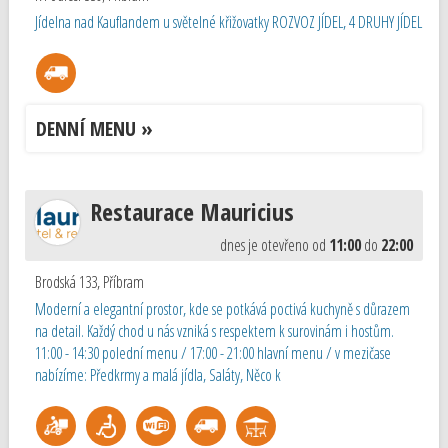
Jídelna nad Kauflandem u světelné křižovatky ROZVOZ JÍDEL, 4 DRUHY JÍDEL
DENNÍ MENU »
Restaurace Mauricius
dnes je otevřeno od
11:00
do
22:00
Brodská 133
,
Příbram
Moderní a elegantní prostor, kde se potkává poctivá kuchyně s důrazem
na detail. Každý chod u nás vzniká s respektem k surovinám i hostům.
11:00 - 14:30 polední menu / 17:00 - 21:00 hlavní menu / v mezičase
nabízíme: Předkrmy a malá jídla, Saláty, Něco k