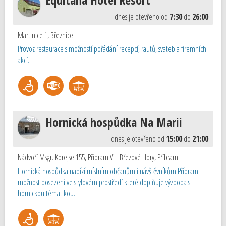
dnes je otevřeno od
7:30
do
26:00
Martinice 1
,
Březnice
Provoz restaurace s možností pořádání recepcí, rautů, svateb a firemních
akcí.
Hornická hospůdka Na Marii
dnes je otevřeno od
15:00
do
21:00
Nádvoří Msgr. Korejse 155, Příbram VI - Březové Hory
,
Příbram
Hornická hospůdka nabízí místním občanům i návštěvníkům Příbrami
možnost posezení ve stylovém prostředí které doplňuje výzdoba s
hornickou tématikou.