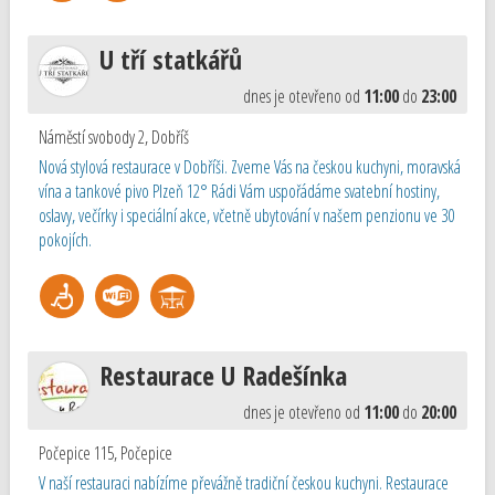
U tří statkářů
dnes je otevřeno od
11:00
do
23:00
Náměstí svobody 2
,
Dobříš
Nová stylová restaurace v Dobříši. Zveme Vás na českou kuchyni, moravská
vína a tankové pivo Plzeň 12° Rádi Vám uspořádáme svatební hostiny,
oslavy, večírky i speciální akce, včetně ubytování v našem penzionu ve 30
pokojích.
Restaurace U Radešínka
dnes je otevřeno od
11:00
do
20:00
Počepice 115
,
Počepice
V naší restauraci nabízíme převážně tradiční českou kuchyni. Restaurace