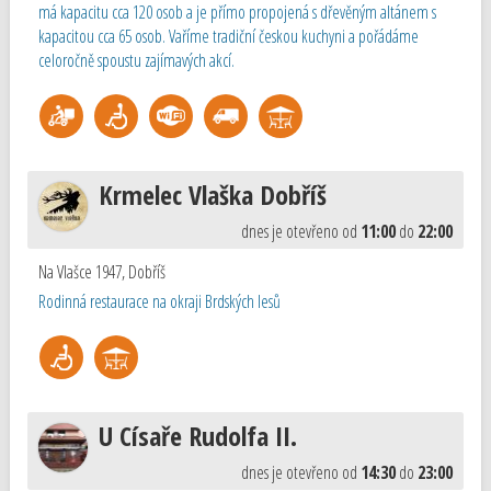
má kapacitu cca 120 osob a je přímo propojená s dřevěným altánem s
kapacitou cca 65 osob. Vaříme tradiční českou kuchyni a pořádáme
celoročně spoustu zajímavých akcí.
Krmelec Vlaška Dobříš
dnes je otevřeno od
11:00
do
22:00
Na Vlašce 1947
,
Dobříš
Rodinná restaurace na okraji Brdských lesů
U Císaře Rudolfa II.
dnes je otevřeno od
14:30
do
23:00