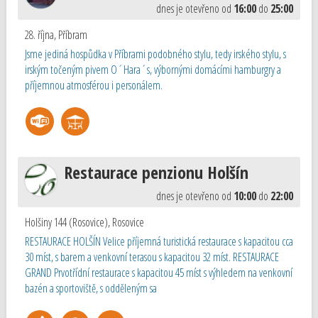
dnes je otevřeno od
16:00
do
25:00
28. října
,
Příbram
Jsme jediná hospůdka v Příbrami podobného stylu, tedy irského stylu, s
irským točeným pivem O´Hara´s, výbornými domácími hamburgry a
příjemnou atmosférou i personálem.
Restaurace penzionu Holšín
dnes je otevřeno od
10:00
do
22:00
Holšiny 144 (Rosovice)
,
Rosovice
RESTAURACE HOLŠÍN Velice příjemná turistická restaurace s kapacitou cca
30 míst, s barem a venkovní terasou s kapacitou 32 míst. RESTAURACE
GRAND Prvotřídní restaurace s kapacitou 45 míst s výhledem na venkovní
bazén a sportoviště, s odděleným sa