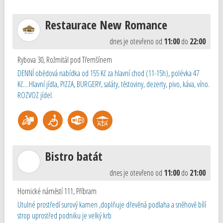
Restaurace New Romance
dnes je otevřeno od
11:00
do
22:00
Rybova 30
,
Rožmitál pod Třemšínem
DENNÍ obědová nabídka od 155 Kč za hlavní chod (11-15h), polévka 47
Kč....Hlavní jídla, PIZZA, BURGERY, saláty, těstoviny, dezerty, pivo, káva, víno.
ROZVOZ jídel.
Bistro batát
dnes je otevřeno od
11:00
do
21:00
Hornické náměstí 111
,
Příbram
Utulné prostředí surový kamen ,doplňuje dřevěná podlaha a sněhově bílí
strop uprostřed podniku je velký krb