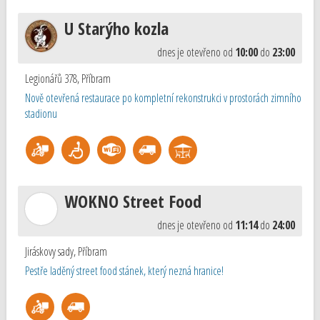
U Starýho kozla
dnes je otevřeno od
10:00
do
23:00
Legionářů 378
,
Příbram
Nově otevřená restaurace po kompletní rekonstrukci v prostorách zimního
stadionu
WOKNO Street Food
dnes je otevřeno od
11:14
do
24:00
Jiráskovy sady
,
Příbram
Pestře laděný street food stánek, který nezná hranice!