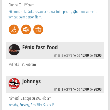
Slunná 551
,
Příbram
Příjemná nekuřácká restaurace s kvalitním pivem, výbornou kuchyní a
sympatickým personálem.
Fénix fast food
dnes je otevřeno od
10:00
do
18:00
Milínská 134
,
Příbram
Johnnys
dnes je otevřeno od
10:00
do
20:00
náměstí 17.listopadu 299
,
Příbram
Kebaby, Burgery, Smažáky, Saláty, Pití.