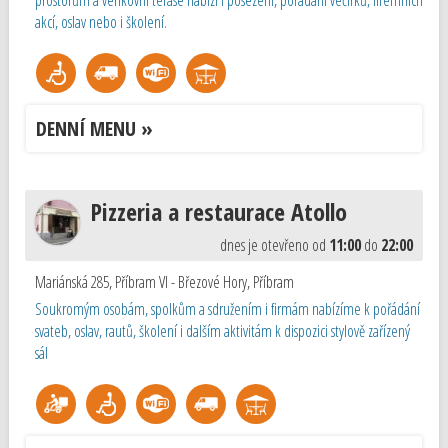
prostorům a venkovní terase nabízí i posezení, pořádání večírků, firemních
akcí, oslav nebo i školení.
DENNÍ MENU »
Pizzeria a restaurace Atollo
dnes je otevřeno od
11:00
do
22:00
Mariánská 285, Příbram VI - Březové Hory
,
Příbram
Soukromým osobám, spolkům a sdružením i firmám nabízíme k pořádání
svateb, oslav, rautů, školení i dalším aktivitám k dispozici stylově zařízený
sál