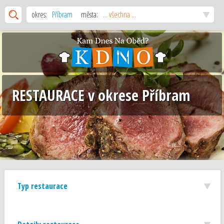
okres:
Příbram
města:
... všechna ...
RESTAURACE v okrese Příbram
Typ restaurace