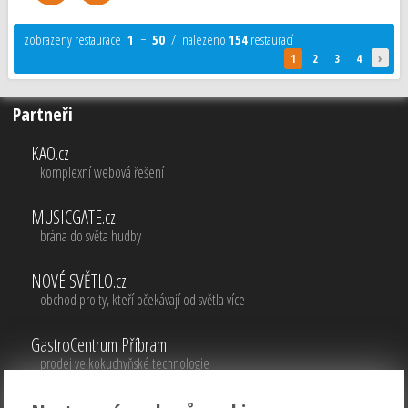
zobrazeny restaurace
1
−
50
/ nalezeno
154
restaurací
›
1
2
3
4
Partneři
KAO.cz
komplexní webová řešení
MUSICGATE.cz
brána do světa hudby
NOVÉ SVĚTLO.cz
obchod pro ty, kteří očekávají od světla více
GastroCentrum Příbram
prodej velkokuchyňské technologie