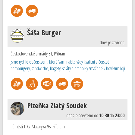
Šáša Burger
dnes je zavřeno
Československé armády 31
,
Příbram
Jsme rychlé občerstvení, které Vám nabízí vždy kvalitní a čerstvé
hamburgery, sandwiche, bagety, saláty a hranolky smažené v hovězím loji
Plzeňka Zlatý Soudek
dnes je otevřeno od
10:30
do
23:00
náměstí T. G. Masaryka 98
,
Příbram