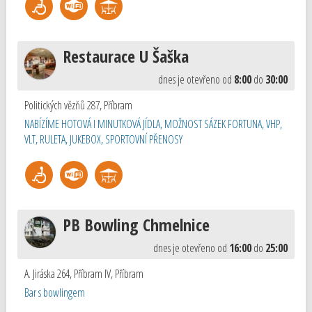
Restaurace U Šaška
dnes je otevřeno od
8:00
do
30:00
Politických vězňů 287
,
Příbram
NABÍZÍME HOTOVÁ I MINUTKOVÁ JÍDLA, MOŽNOST SÁZEK FORTUNA, VHP,
VLT, RULETA, JUKEBOX, SPORTOVNÍ PŘENOSY
PB Bowling Chmelnice
dnes je otevřeno od
16:00
do
25:00
A. Jiráska 264, Příbram IV
,
Příbram
Bar s bowlingem