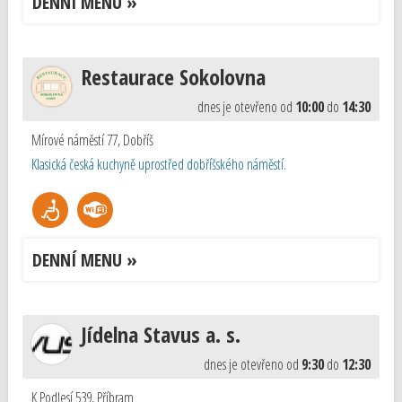
DENNÍ MENU »
Restaurace Sokolovna
dnes je otevřeno od
10:00
do
14:30
Mírové náměstí 77
,
Dobříš
Klasická česká kuchyně uprostřed dobříšského náměstí.
DENNÍ MENU »
Jídelna Stavus a. s.
dnes je otevřeno od
9:30
do
12:30
K Podlesí 539
,
Příbram