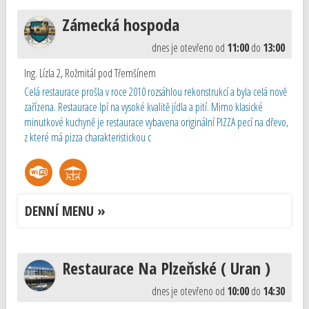
Zámecká hospoda
dnes je otevřeno od
11:00
do
13:00
Ing. Lízla 2
,
Rožmitál pod Třemšínem
Celá restaurace prošla v roce 2010 rozsáhlou rekonstrukcí a byla celá nově
zařízena. Restaurace lpí na vysoké kvalitě jídla a pití. Mimo klasické
minutkové kuchyně je restaurace vybavena originální PIZZA pecí na dřevo,
z které má pizza charakteristickou c
DENNÍ MENU »
Restaurace Na Plzeňské ( Uran )
dnes je otevřeno od
10:00
do
14:30