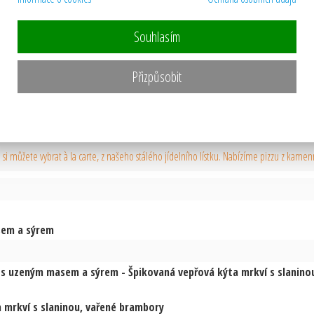
10. - 16. 08. 2026
Souhlasím
středa 05. 08.
čtvrtek 06. 08.
pátek 07. 08.
Přizpůsobit
si můžete vybrat à la carte, z našeho stálého jídelního lístku. Nabízíme pizzu z ka
sem a sýrem
s uzeným masem a sýrem - Špikovaná vepřová kýta mrkví s slanino
 mrkví s slaninou, vařené brambory