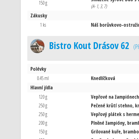
150 g
(A- 1, 3, 7)
Zákusky
1 ks
Náš borůvkovo-ostruži
Bistro Kout Drásov 62
(
P
Polévky
0.45 ml
Knedlíčková
Hlavní jídla
120 g
Vepřové na žampiónech,
250 g
Pečené krůtí stehno, kn
250 g
Vepřový plátek s herme
200 g
Plněné žampióny, bram
150 g
Grilované kuře, brambo