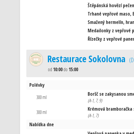
Štěpánská hovězí pečen
Trhané vepřové maso, 
Smažený hermelín, hra
Medailonky z vepřové p
Řízečky z vepřové pan
Restaurace Sokolovna
(
D
od
10:00
do
15:00
Polévky
Boršč se zakysanou sm
300 ml
(A-1, 7, 9)
Krémová bramboračka 
300 ml
(A-1, 7)
Nabídka dne
Vepřová panenka v med