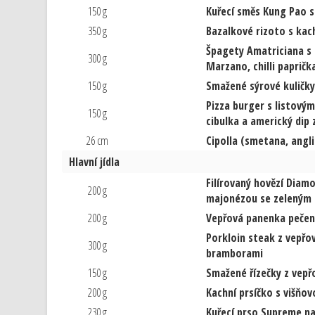
150 g
Kuřecí směs Kung Pao s
350 g
Bazalkové rizoto s ka
Špagety Amatriciana s f
300 g
Marzano, chilli papričk
150 g
Smažené sýrové kuličky
Pizza burger s listový
150 g
cibulka a americký dip 
26 cm
Cipolla (smetana, angli
Hlavní jídla
Filírovaný hovězí Diam
200 g
majonézou se zeleným
200 g
Vepřová panenka pečená 
Porkloin steak z vepř
300 g
bramborami
150 g
Smažené řízečky z vepř
200 g
Kachní prsíčko s višňo
230 g
Kuřecí prso Supreme na