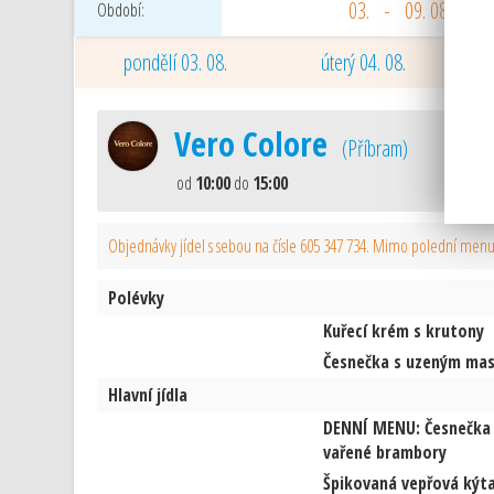
03. - 09. 08. 2026
Období:
pondělí 03. 08.
úterý 04. 08.
Vero Colore
(
Příbram
)
od
10:00
do
15:00
Objednávky jídel s sebou na čísle 605 347 734. Mimo polední menu 
Polévky
Kuřecí krém s krutony
Česnečka s uzeným ma
Hlavní jídla
DENNÍ MENU: Česnečka 
vařené brambory
Špikovaná vepřová kýta