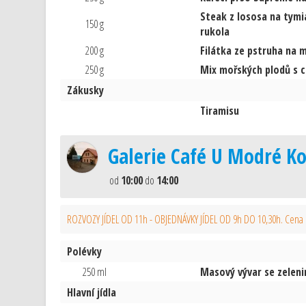
Steak z lososa na tymi
150 g
rukola
200 g
Filátka ze pstruha na 
250 g
Mix mořských plodů s ch
Zákusky
Tiramisu
Galerie Café U Modré K
od
10:00
do
14:00
ROZVOZY JÍDEL OD 11h - OBJEDNÁVKY JÍDEL OD 9h DO 10,30h. Cena ro
Polévky
250 ml
Masový vývar se zelenin
Hlavní jídla