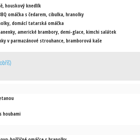
ě, houskový knedlík
BBQ omáčka s čedarem, cibulka, hranolky
nolky, domácí tatarská omáčka
anenky, americké brambory, demi-glace, kimchi salátek
enky v parmazánové strouhance, bramborová kaše
obříš
)
etanou
s houbami
ovo-hořčičné omáčce s hranolky