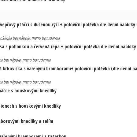
vepřový ptáčci s dušenou rýží + poloviční polévka dle denní nabídky +
 z okénka bez nápoje, menu box zdarma
sa s pohankou a červená řepa + poloviční polévka dle denní nabídky +
nka bez nápoje, menu box zdarma
á krkovička s vařenými bramborami+ poloviční polévka (dle denní n
nka bez nápoje, menu box zdarma
máčce s houskovými knedlíky
pionech s houskovými knedlíky
borovými knedlíky a zelím
vařenými bramborami a tatarkou