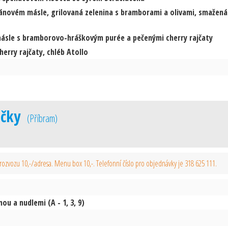
ánovém másle, grilovaná zelenina s bramborami a olivami, smažená
másle s bramborovo-hráškovým purée a pečenými cherry rajčaty
erry rajčaty, chléb Atollo
očky
(
Příbram
)
zvozu 10,-/adresa. Menu box 10,-. Telefonní číslo pro objednávky je 318 625 111.
ou a nudlemi (A - 1, 3, 9)