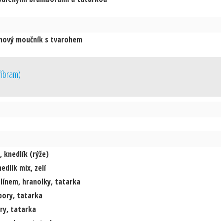
nový moučník s tvarohem
říbram
)
 knedlík (rýže)
edlík mix, zelí
línem, hranolky, tatarka
bory, tatarka
ry, tatarka