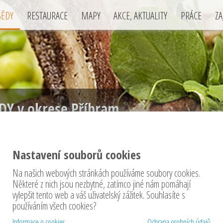
BĚDY
RESTAURACE
MAPY
AKCE, AKTUALITY
PRÁCE
ZA
DY v okrese Příbram
Nastavení souborů cookies
Na našich webových stránkách používáme soubory cookies.
Některé z nich jsou nezbytné, zatímco jiné nám pomáhají
vylepšit tento web a váš uživatelský zážitek. Souhlasíte s
denní menu ......
používáním všech cookies?
Informace o cookies
Ochrana osobních údajů