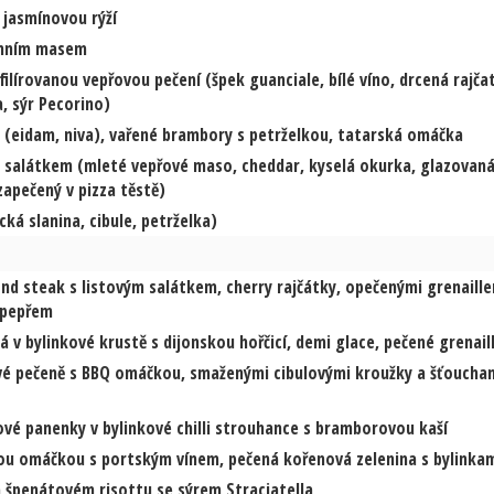
 jasmínovou rýží
chním masem
ilírovanou vepřovou pečení (špek guanciale, bílé víno, drcená rajča
a, sýr Pecorino)
 (eidam, niva), vařené brambory s petrželkou, tatarská omáčka
m salátkem (mleté vepřové maso, cheddar, kyselá okurka, glazovan
zapečený v pizza těstě)
cká slanina, cibule, petrželka)
ond steak s listovým salátkem, cherry rajčátky, opečenými grenaille
 pepřem
v bylinkové krustě s dijonskou hořčicí, demi glace, pečené grenail
ové pečeně s BBQ omáčkou, smaženými cibulovými kroužky a šťoucha
ové panenky v bylinkové chilli strouhance s bramborovou kaší
vou omáčkou s portským vínem, pečená kořenová zelenina s bylinka
 špenátovém risottu se sýrem Straciatella