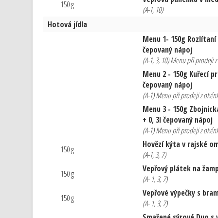
150 g
(A-1, 10)
Hotová jídla
Menu 1- 150g Rozlítaní 
čepovaný nápoj
(A-1, 3, 10) Menu při prodeji
Menu 2 - 150g Kuřecí pr
čepovaný nápoj
(A-1) Menu při prodeji z oké
Menu 3 - 150g Zbojnick
+ 0, 3l čepovaný nápoj
(A-1) Menu při prodeji z oké
Hovězí kýta v rajské o
150 g
(A-1, 3, 7)
Vepřový plátek na žam
150 g
(A- 1, 3, 7)
Vepřové výpečky s bram
150 g
(A- 1, 3, 7)
Smažené sýrové Duo s 