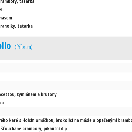
brambory, tatarka
lí
 masem
hranolky, tatarka
ollo
(
Příbram
)
ncettou, tymiánem a krutony
ou
vého karé s Hoisin omáčkou, brokolicí na másle a opečenými bramb
 šťouchané brambory, pikantní dip