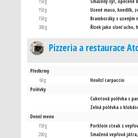
150 g
Smažený sýr, opečené 
150 g
Uzené maso, knedlík, ze
150 g
Bramboráky s uzeným
300 g
Řízek jako sloní ucho, 
Pizzeria a restaurace At
Předkrmy
60 g
Hovězí carpaccio
Polévky
Cuketová polévka s pa
Zelná polévka s klobás
Denní menu
150 g
Porkloin steak z vepřo
200 g
Smažená vepřová játra,