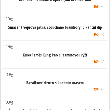
169
Kč
200 g
Smažená vepřová játra, šťouchané brambory, pikantní dip
165
Kč
150 g
Kuřecí směs Kung Pao s jasmínovou rýží
169
Kč
350 g
Bazalkové rizoto s kachním masem
229
Kč
300 g