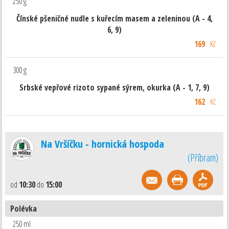
250 g
Čínské pšeničné nudle s kuřecím masem a zeleninou (A - 4,
6, 9)
169
Kč
300 g
Srbské vepřové rizoto sypané sýrem, okurka (A - 1, 7, 9)
162
Kč
Na Vršíčku - hornická hospoda
(
Příbram
)
od
10:30
do
15:00
Polévka
250 ml