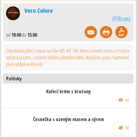
Vero Colore
(
Příbram
)
od
10:00
do
15:00
Objednávky jídel s sebou na čísle 605 347 734. Mimo polední menu si můžete
vybrat à la carte, z našeho stálého jídelního lístku. Nabízíme pizzu z kamenné
pece vytápěné dřevem
Polévky
Kuřecí krém s krutony
49
Kč
Česnečka s uzeným masem a sýrem
49
Kč