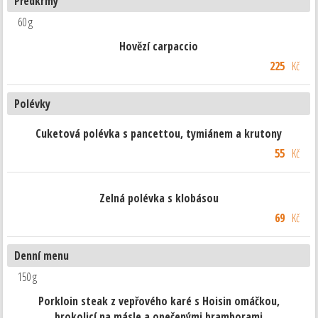
Předkrmy
60 g
Hovězí carpaccio
225
Kč
Polévky
Cuketová polévka s pancettou, tymiánem a krutony
55
Kč
Zelná polévka s klobásou
69
Kč
Denní menu
150 g
Porkloin steak z vepřového karé s Hoisin omáčkou,
brokolicí na másle a opečenými bramborami