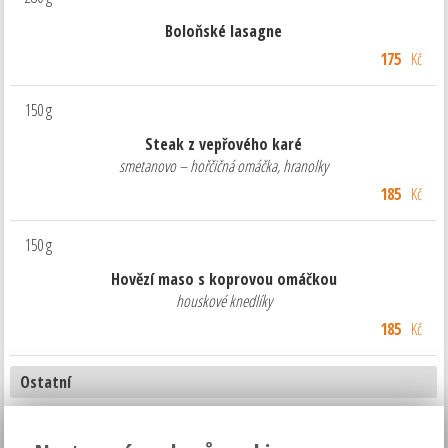
Boloňské lasagne
175
Kč
150 g
Steak z vepřového karé
smetanovo – hořčičná omáčka, hranolky
185
Kč
150 g
Hovězí maso s koprovou omáčkou
houskové knedlíky
185
Kč
Ostatní
Výběr ze stálého jídelního lístku - www.pivovarpodlesi.cz