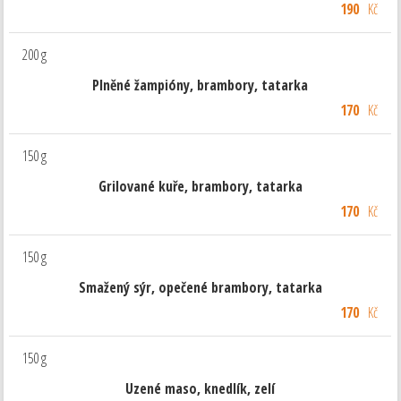
190
Kč
200 g
Plněné žampióny, brambory, tatarka
170
Kč
150 g
Grilované kuře, brambory, tatarka
170
Kč
150 g
Smažený sýr, opečené brambory, tatarka
170
Kč
150 g
Uzené maso, knedlík, zelí