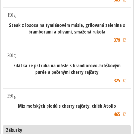
150 g
Steak z lososa na tymiánovém másle, grilovaná zelenina s
bramborami a olivami, smažená rukola
379
Kč
200 g
Filátka ze pstruha na másle s bramborovo-hráškovým
purée a pečenými cherry rajčaty
325
Kč
250 g
Mix mořských plodů s cherry rajčaty, chléb Atollo
465
Kč
Zákusky