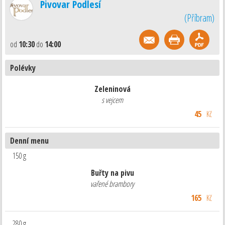
Pivovar Podlesí
(
Příbram
)
od
10:30
do
14:00
Polévky
Zeleninová
s vejcem
45
Kč
Denní menu
150 g
Buřty na pivu
vařené brambory
165
Kč
280 g