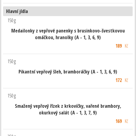
Hlavní jídla
150 g
Medailonky z vepřové panenky s brusinkovo-švestkovou
omáčkou, hranolky (A - 1, 3, 6, 9)
189
Kč
150 g
Pikantní vepřový šleh, bramboráčky (A - 1, 3, 6, 9)
172
Kč
150 g
Smažený vepřový řízek z krkovičky, vařené brambory,
okurkový salát (A - 1, 3, 7, 9)
169
Kč