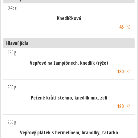
0.45 ml
Knedlíčková
45
Kč
Hlavní jídla
120 g
Vepřové na žampiónech, knedlík (rýže)
180
Kč
250 g
Pečené krůtí stehno, knedlík mix, zelí
180
Kč
250 g
Vepřový plátek s hermelínem, hranolky, tatarka