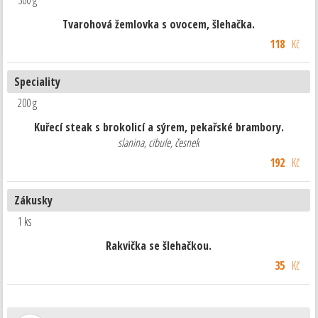
300 g
Tvarohová žemlovka s ovocem, šlehačka.
118
Kč
Speciality
200 g
Kuřecí steak s brokolicí a sýrem, pekařské brambory.
slanina, cibule, česnek
192
Kč
Zákusky
1 ks
Rakvička se šlehačkou.
35
Kč