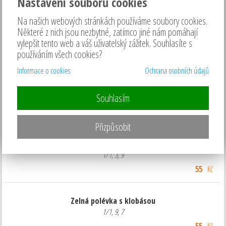
Nastavení souborů cookies
Na našich webových stránkách používáme soubory cookies.
Některé z nich jsou nezbytné, zatímco jiné nám pomáhají
Hotel U Milína
vylepšit tento web a váš uživatelský zážitek. Souhlasíte s
(
Milín
)
používáním všech cookies?
Informace o cookies
Ochrana osobních údajů
od
11:00
do
21:00
Souhlasím
Objednávky možné na telefonu: 326 531 631
Polévky
Přizpůsobit
Hovězí vývar s játrovými knedlíčky a nudlemi
1/1, 3, 9
55
Kč
Zelná polévka s klobásou
1/1, 9, 7