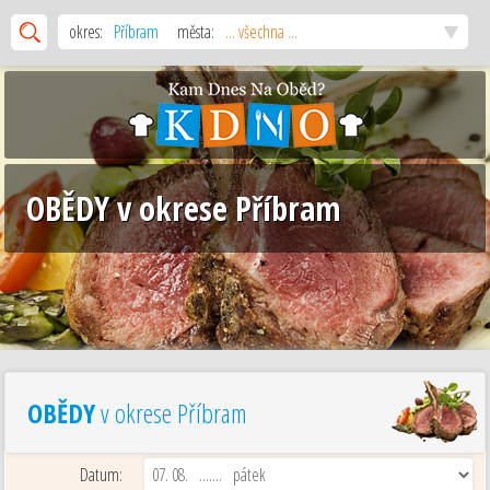
okres:
Příbram
města:
... všechna ...
OBĚDY v okrese Příbram
OBĚDY
v okrese Příbram
Datum: