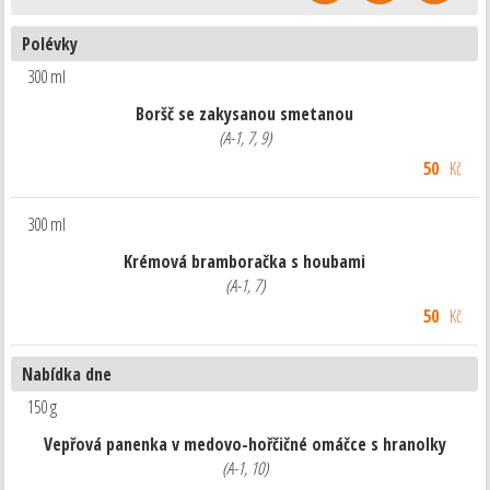
Polévky
300 ml
Boršč se zakysanou smetanou
(A-1, 7, 9)
50
Kč
300 ml
Krémová bramboračka s houbami
(A-1, 7)
50
Kč
Nabídka dne
150 g
Vepřová panenka v medovo-hořčičné omáčce s hranolky
(A-1, 10)