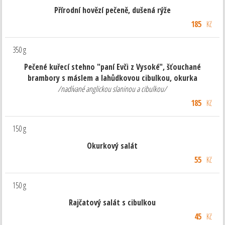
Přírodní hovězí pečeně, dušená rýže
185
Kč
350 g
Pečené kuřecí stehno "paní Evči z Vysoké", šťouchané
brambory s máslem a lahůdkovou cibulkou, okurka
/nadívané anglickou slaninou a cibulkou/
185
Kč
150 g
Okurkový salát
55
Kč
150 g
Rajčatový salát s cibulkou
45
Kč