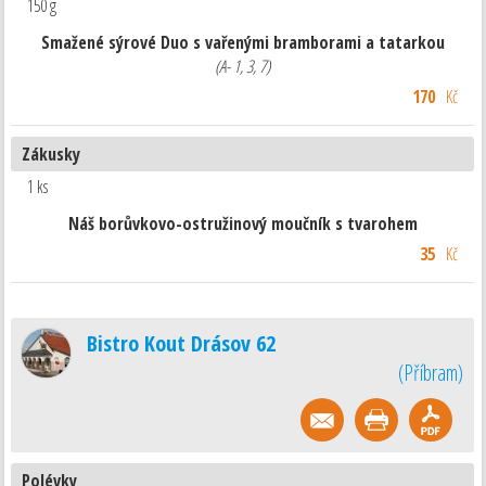
150 g
Smažené sýrové Duo s vařenými bramborami a tatarkou
(A- 1, 3, 7)
170
Kč
Zákusky
1 ks
Náš borůvkovo-ostružinový moučník s tvarohem
35
Kč
Bistro Kout Drásov 62
(
Příbram
)
Polévky