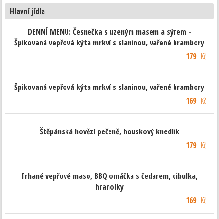
Hlavní jídla
DENNÍ MENU: Česnečka s uzeným masem a sýrem -
Špikovaná vepřová kýta mrkví s slaninou, vařené brambory
179
Kč
Špikovaná vepřová kýta mrkví s slaninou, vařené brambory
169
Kč
Štěpánská hovězí pečeně, houskový knedlík
179
Kč
Trhané vepřové maso, BBQ omáčka s čedarem, cibulka,
hranolky
169
Kč