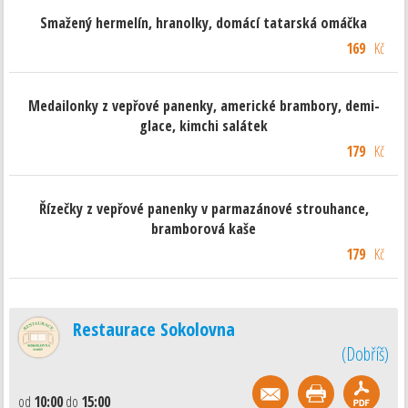
Smažený hermelín, hranolky, domácí tatarská omáčka
169
Kč
Medailonky z vepřové panenky, americké brambory, demi-
glace, kimchi salátek
179
Kč
Řízečky z vepřové panenky v parmazánové strouhance,
bramborová kaše
179
Kč
Restaurace Sokolovna
(
Dobříš
)
od
10:00
do
15:00