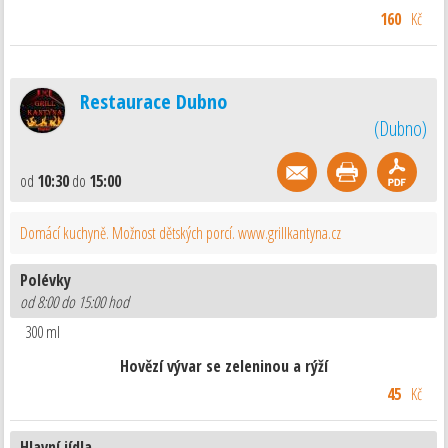
160
Kč
Restaurace Dubno
(
Dubno
)
od
10:30
do
15:00
Domácí kuchyně. Možnost dětských porcí. www.grillkantyna.cz
Polévky
od 8:00 do 15:00 hod
300 ml
Hovězí vývar se zeleninou a rýží
45
Kč
Hlavní jídla