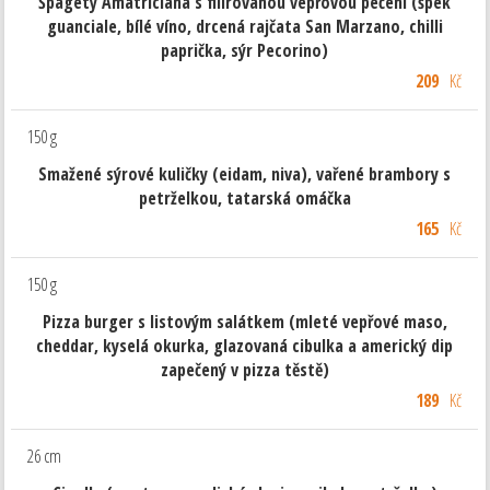
Špagety Amatriciana s filírovanou vepřovou pečení (špek
guanciale, bílé víno, drcená rajčata San Marzano, chilli
paprička, sýr Pecorino)
209
Kč
150 g
Smažené sýrové kuličky (eidam, niva), vařené brambory s
petrželkou, tatarská omáčka
165
Kč
150 g
Pizza burger s listovým salátkem (mleté vepřové maso,
cheddar, kyselá okurka, glazovaná cibulka a americký dip
zapečený v pizza těstě)
189
Kč
26 cm