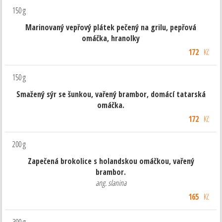
150 g
Marinovaný vepřový plátek pečený na grilu, pepřová
omáčka, hranolky
172
Kč
150 g
Smažený sýr se šunkou, vařený brambor, domácí tatarská
omáčka.
172
Kč
200 g
Zapečená brokolice s holandskou omáčkou, vařený
brambor.
ang. slanina
165
Kč