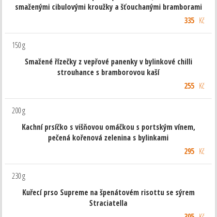
smaženými cibulovými kroužky a šťouchanými bramborami
335
Kč
150 g
Smažené řízečky z vepřové panenky v bylinkové chilli
strouhance s bramborovou kaší
255
Kč
200 g
Kachní prsíčko s višňovou omáčkou s portským vínem,
pečená kořenová zelenina s bylinkami
295
Kč
230 g
Kuřecí prso Supreme na špenátovém risottu se sýrem
Straciatella
305
Kč