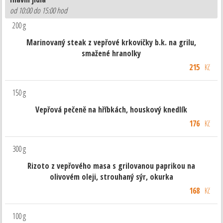
od 10:00 do 15:00 hod
200 g
Marinovaný steak z vepřové krkovičky b.k. na grilu,
smažené hranolky
215
Kč
150 g
Vepřová pečeně na hříbkách, houskový knedlík
176
Kč
300 g
Rizoto z vepřového masa s grilovanou paprikou na
olivovém oleji, strouhaný sýr, okurka
168
Kč
100 g