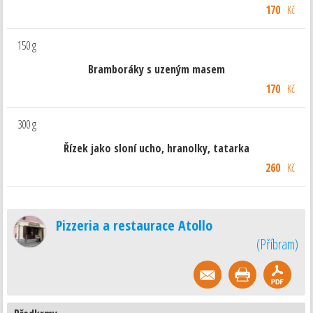
170
Kč
150 g
Bramboráky s uzeným masem
170
Kč
300 g
Řízek jako sloní ucho, hranolky, tatarka
260
Kč
Pizzeria a restaurace Atollo
(
Příbram
)