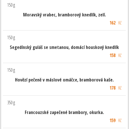
150 g
Moravský vrabec, bramborový knedlík, zelí.
162
Kč
150 g
Segedínský guláš se smetanou, domácí houskový knedlík
158
Kč
150 g
Hovězí pečeně v máslové omáčce, bramborová kaše.
178
Kč
350 g
Francouzské zapečené brambory, okurka.
159
Kč