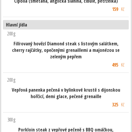
Cipolla (smetana, anglická slanina, cibule, petrželka)
159
Kč
Hlavní jídla
200 g
Filírovaný hovězí Diamond steak s listovým salátkem,
cherry rajčátky, opečenými grenaillemi a majonézou se
zeleným pepřem
495
Kč
200 g
Vepřová panenka pečená v bylinkové krustě s dijonskou
hořčicí, demi glace, pečené grenaille
325
Kč
300 g
Porkloin steak z vepřové pečeně s BBQ omáčkou,