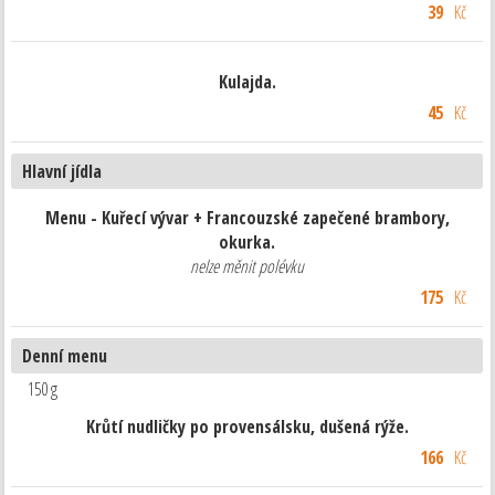
39
Kč
Kulajda.
45
Kč
Hlavní jídla
Menu - Kuřecí vývar + Francouzské zapečené brambory,
okurka.
nelze měnit polévku
175
Kč
Denní menu
150 g
Krůtí nudličky po provensálsku, dušená rýže.
166
Kč