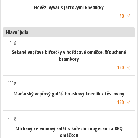
Hovězí vývar s játrovými knedlíčky
40
Kč
Hlavní jídla
150 g
Sekané vepřové biftečky v hořčicové omáčce, šťouchané
brambory
160
Kč
150 g
Maďarský vepřový guláš, houskový knedlík / těstoviny
160
Kč
250 g
Míchaný zeleninový salát s kuřecími nugetami a BBQ
omáčkou