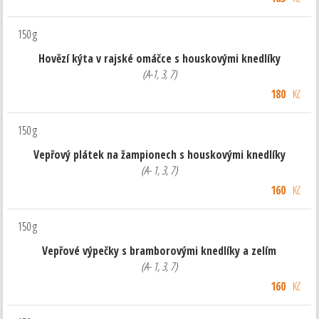
150 g
Hovězí kýta v rajské omáčce s houskovými knedlíky
(A-1, 3, 7)
180
Kč
150 g
Vepřový plátek na žampionech s houskovými knedlíky
(A- 1, 3, 7)
160
Kč
150 g
Vepřové výpečky s bramborovými knedlíky a zelím
(A- 1, 3, 7)
160
Kč