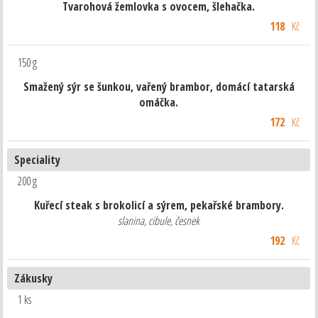
Tvarohová žemlovka s ovocem, šlehačka.
118
Kč
150 g
Smažený sýr se šunkou, vařený brambor, domácí tatarská
omáčka.
172
Kč
Speciality
200 g
Kuřecí steak s brokolicí a sýrem, pekařské brambory.
slanina, cibule, česnek
192
Kč
Zákusky
1 ks