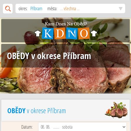
okres:
Příbram
města:
... všechna ...
OBĚDY v okrese Příbram
OBĚDY
v okrese Příbram
Datum: