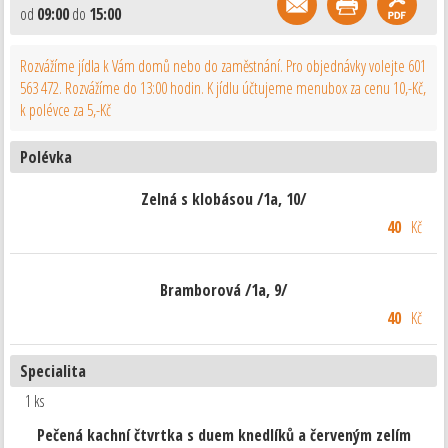
od
09:00
do
15:00
Rozvážíme jídla k Vám domů nebo do zaměstnání. Pro objednávky volejte 601
563 472. Rozvážíme do 13:00 hodin. K jídlu účtujeme menubox za cenu 10,-Kč,
k polévce za 5,-Kč
Polévka
Zelná s klobásou /1a, 10/
40
Kč
Bramborová /1a, 9/
40
Kč
Specialita
1 ks
Pečená kachní čtvrtka s duem knedlíků a červeným zelím