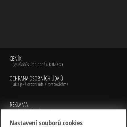
CENÍK
(využívání služeb portálu KDNO.cz)
OCHRANA OSOBNÍCH ÚDAJŮ
jak a jaké osobní údaje zpracováváme
REKLAMA
možnosti reklamního prostoru
Nastavení souborů cookies
INFORMACE O COOKIES