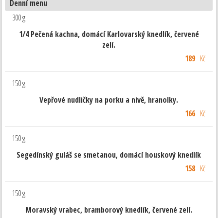
Denní menu
300 g
1/4 Pečená kachna, domácí Karlovarský knedlík, červené
zelí.
189
Kč
150 g
Vepřové nudličky na porku a nivě, hranolky.
166
Kč
150 g
Segedínský guláš se smetanou, domácí houskový knedlík
158
Kč
150 g
Moravský vrabec, bramborový knedlík, červené zelí.