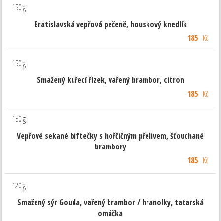
150 g
Bratislavská vepřová pečeně, houskový knedlík
185
Kč
150 g
Smažený kuřecí řízek, vařený brambor, citron
185
Kč
150 g
Vepřové sekané biftečky s hořčičným přelivem, šťouchané
brambory
185
Kč
120 g
Smažený sýr Gouda, vařený brambor / hranolky, tatarská
omáčka