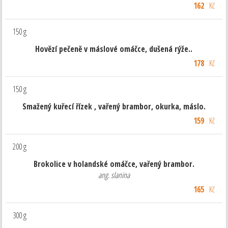
162
Kč
150 g
Hovězí pečeně v máslové omáčce, dušená rýže..
178
Kč
150 g
Smažený kuřecí řízek , vařený brambor, okurka, máslo.
159
Kč
200 g
Brokolice v holandské omáčce, vařený brambor.
ang. slanina
165
Kč
300 g