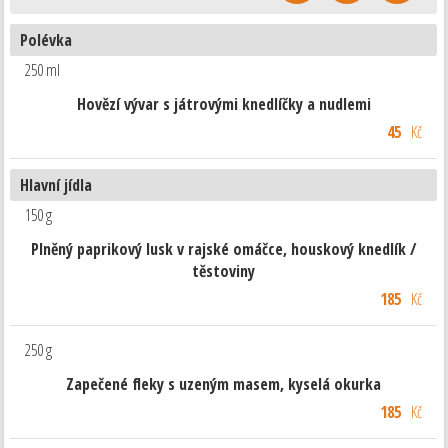
Polévka
250 ml
Hovězí vývar s játrovými knedlíčky a nudlemi
45
Kč
Hlavní jídla
150 g
Plněný paprikový lusk v rajské omáčce, houskový knedlík /
těstoviny
185
Kč
250 g
Zapečené fleky s uzeným masem, kyselá okurka
185
Kč