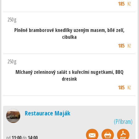
185
Kč
250 g
Plněné bramborové knedlíky uzeným masem, bílé zelí,
cibulka
185
Kč
250 g
Míchaný zeleninový salát s kuřecími nugetkami, BBQ
dresink
185
Kč
Restaurace Maják
(
Příbram
)
od
11:00
do
14:00