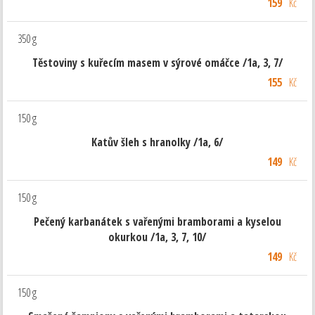
159
Kč
350 g
Těstoviny s kuřecím masem v sýrové omáčce /1a, 3, 7/
155
Kč
150 g
Katův šleh s hranolky /1a, 6/
149
Kč
150 g
Pečený karbanátek s vařenými bramborami a kyselou
okurkou /1a, 3, 7, 10/
149
Kč
150 g