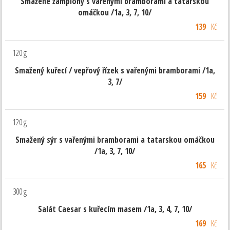
Smažené žampiony s vařenými bramborami a tatarskou
omáčkou /1a, 3, 7, 10/
139
Kč
120 g
Smažený kuřecí / vepřový řízek s vařenými bramborami /1a,
3, 7/
159
Kč
120 g
Smažený sýr s vařenými bramborami a tatarskou omáčkou
/1a, 3, 7, 10/
165
Kč
300 g
Salát Caesar s kuřecím masem /1a, 3, 4, 7, 10/
169
Kč