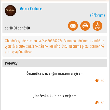
Vero Colore
(
Příbram
)
od
10:00
do
15:00
Objednávky jídel s sebou na čísle 605 347 734. Mimo polední menu si můžete
vybrat à la carte, z našeho stálého jídelního lístku. Nabízíme pizzu z kamenné
pece vytápěné dřevem
Polévky
Česnečka s uzeným masem a sýrem
49
Kč
Jihočeská kulajda s vejcem
49
Kč