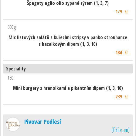
Špagety aglio olio sypané sýrem (1, 3, 7)
179
Kč
300 g
Mix listových salátů s kuřecími stripsy v panko strouhance
s bazalkovým dipem (1, 3, 10)
184
Kč
Speciality
150
Mini burgery s hranolkami a pikantním dipem (1, 3, 10)
239
Kč
Pivovar Podlesí
(
Příbram
)