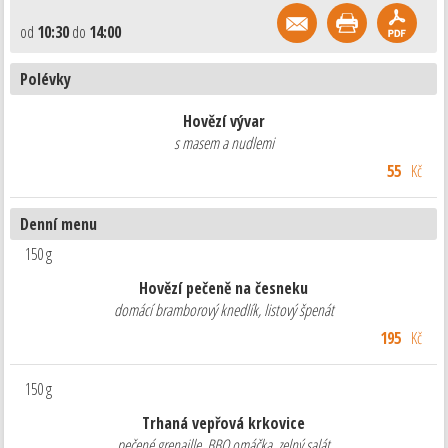
od
10:30
do
14:00
Polévky
Hovězí vývar
s masem a nudlemi
55
Kč
Denní menu
150 g
Hovězí pečeně na česneku
domácí bramborový knedlík, listový špenát
195
Kč
150 g
Trhaná vepřová krkovice
pečené grenaille, BBQ omáčka, zelný salát