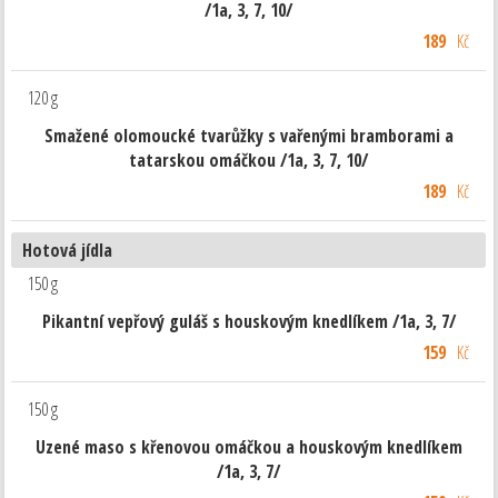
/1a, 3, 7, 10/
189
Kč
120 g
Smažené olomoucké tvarůžky s vařenými bramborami a
tatarskou omáčkou /1a, 3, 7, 10/
189
Kč
Hotová jídla
150 g
Pikantní vepřový guláš s houskovým knedlíkem /1a, 3, 7/
159
Kč
150 g
Uzené maso s křenovou omáčkou a houskovým knedlíkem
/1a, 3, 7/