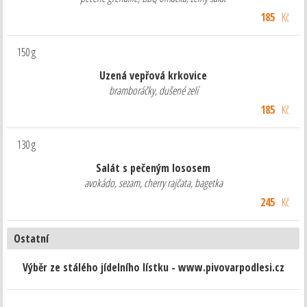
185
Kč
150 g
Uzená vepřová krkovice
bramboráčky, dušené zelí
185
Kč
130 g
Salát s pečeným lososem
avokádo, sezam, cherry rajčata, bagetka
245
Kč
Ostatní
Výběr ze stálého jídelního lístku - www.pivovarpodlesi.cz