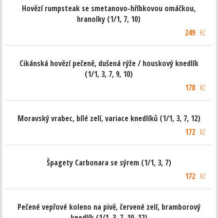
Hovězí rumpsteak se smetanovo-hříbkovou omáčkou,
hranolky (1/1, 7, 10)
249
Kč
Cikánská hovězí pečeně, dušená rýže / houskový knedlík
(1/1, 3, 7, 9, 10)
178
Kč
Moravský vrabec, bílé zelí, variace knedlíků (1/1, 3, 7, 12)
172
Kč
Špagety Carbonara se sýrem (1/1, 3, 7)
172
Kč
Pečené vepřové koleno na pivě, červené zelí, bramborový
knedlík (1/1, 3, 7, 10, 12)