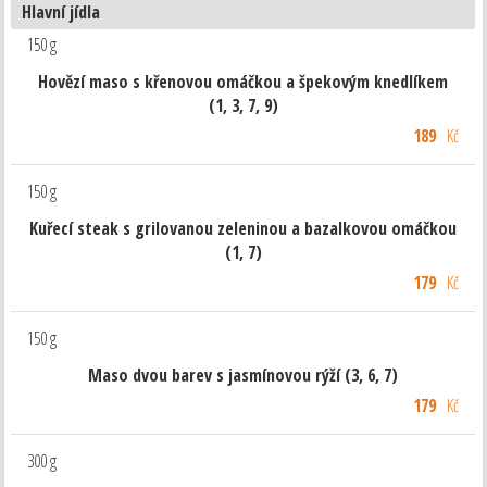
Hlavní jídla
150 g
Hovězí maso s křenovou omáčkou a špekovým knedlíkem
(1, 3, 7, 9)
189
Kč
150 g
Kuřecí steak s grilovanou zeleninou a bazalkovou omáčkou
(1, 7)
179
Kč
150 g
Maso dvou barev s jasmínovou rýží (3, 6, 7)
179
Kč
300 g