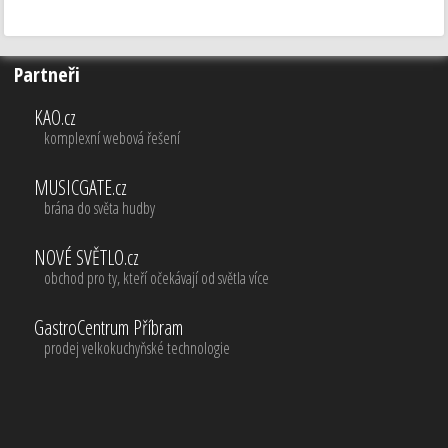
Partneři
KAO.cz
komplexní webová řešení
MUSICGATE.cz
brána do světa hudby
NOVÉ SVĚTLO.cz
obchod pro ty, kteří očekávají od světla více
GastroCentrum Příbram
prodej velkokuchyňské technologie