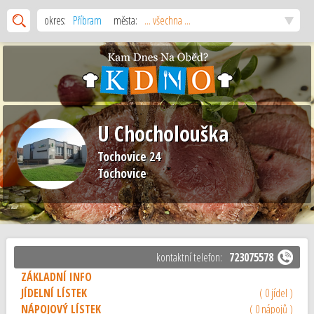
okres:
Příbram
města:
... všechna ...
U Chocholouška
Tochovice 24
Tochovice
kontaktní telefon:
723075578
ZÁKLADNÍ INFO
JÍDELNÍ LÍSTEK
( 0 jídel )
NÁPOJOVÝ LÍSTEK
( 0 nápojů )