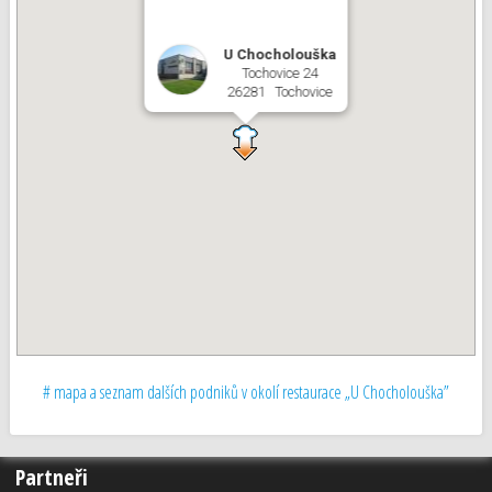
U Chocholouška
Tochovice 24
26281 Tochovice
# mapa a seznam dalších podniků v okolí restaurace „U Chocholouška”
Partneři