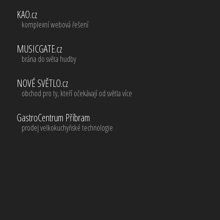
KAO.cz
komplexní webová řešení
MUSICGATE.cz
brána do světa hudby
NOVÉ SVĚTLO.cz
obchod pro ty, kteří očekávají od světla více
GastroCentrum Příbram
prodej velkokuchyňské technologie