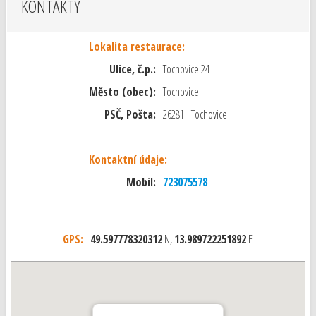
KONTAKTY
Lokalita restaurace:
Ulice, č.p.:
Tochovice 24
Město (obec):
Tochovice
PSČ, Pošta:
26281 Tochovice
Kontaktní údaje:
Mobil:
723075578
GPS:
49.597778320312
N,
13.989722251892
E