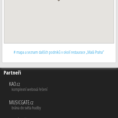
# mapa a seznam dalších podniků v okolí restaurace „Malá Praha”
Partneři
KAO.cz
komplexní webová řešení
MUSICGATE.cz
brána do světa hudby