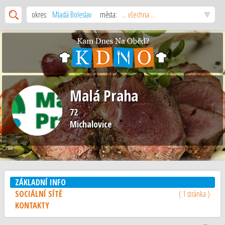
okres:
Mladá Boleslav
města:
... všechna ...
Malá Praha
72
Michalovice
ZÁKLADNÍ INFO
SOCIÁLNÍ SÍTĚ
( 1 stránka )
KONTAKTY