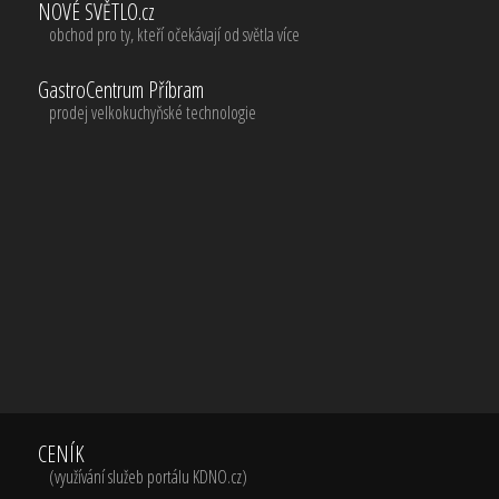
NOVÉ SVĚTLO.cz
obchod pro ty, kteří očekávají od světla více
GastroCentrum Příbram
prodej velkokuchyňské technologie
CENÍK
(využívání služeb portálu KDNO.cz)