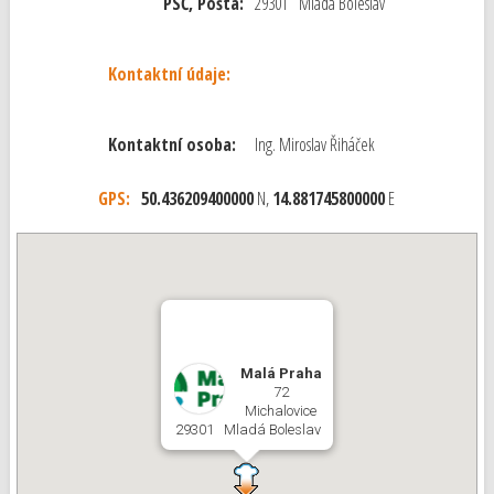
PSČ, Pošta:
29301 Mladá Boleslav
Kontaktní údaje:
Kontaktní osoba:
Ing. Miroslav Řiháček
GPS:
50.436209400000
N,
14.881745800000
E
Malá Praha
72
Michalovice
29301 Mladá Boleslav