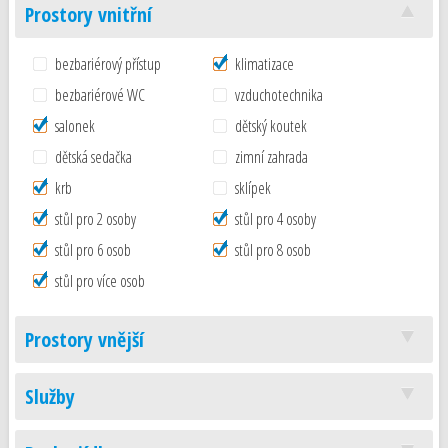
Prostory vnitřní
bezbariérový přístup
klimatizace
bezbariérové WC
vzduchotechnika
salonek
dětský koutek
dětská sedačka
zimní zahrada
krb
sklípek
stůl pro 2 osoby
stůl pro 4 osoby
stůl pro 6 osob
stůl pro 8 osob
stůl pro více osob
Prostory vnější
Služby