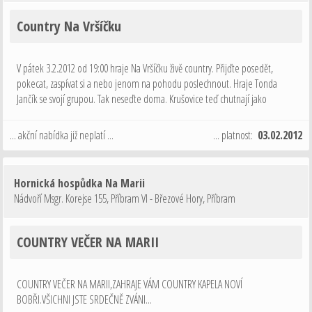
Country Na Vršíčku
V pátek 3.2.2012 od 19:00 hraje Na Vršíčku živě country. Přijďte posedět,
pokecat, zaspívat si a nebo jenom na pohodu poslechnout. Hraje Tonda
Jančík se svojí grupou. Tak neseďte doma. Krušovice teď chutnají jako
"tenkját". Hořký a chutný. Tak ať žije, kdo pije!
... akční nabídka již neplatí ...
... platnost:
03.02.2012
Hornická hospůdka Na Marii
Nádvoří Msgr. Korejse 155, Příbram VI - Březové Hory
,
Příbram
COUNTRY VEČER NA MARII
COUNTRY VEČER NA MARII,ZAHRAJE VÁM COUNTRY KAPELA NOVÍ
BOBŘI.VŠICHNI JSTE SRDEČNĚ ZVÁNI...