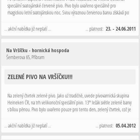
speciální svatojánské červené pivo. Pivo bylo uvařeno speciálně pro
magickou letní svatojánskou noc. Svou výraznou červenou barvu získává po
směsi bylinek. Jde o 13° ležák vařený klasickou starou technologií. K
prokvašení …
... akční nabídka již neplatí ...
... platnost:
23. - 24.06.2011
Na Vršíčku - hornická hospoda
Šemberova 65
,
Příbram
ZELENÉ PIVO NA VRŠÍČKU!!!
Na zelený čtvrtek zelené pivo. Jako už tradičně, uvede pivovarnická skupina
Heineken ČR, na trh velikonoční speciální pivo. 13° ležák světle zelené barvy
s bílou pěnou. Pivo bylo uvařeno pouze pro tento den, zelený čtvrtek, což je
letos 5.4. Neváhejte. Přijďte do naší útulné hospůdky a …
... akční nabídka již neplatí ...
... platnost:
05.04.2012