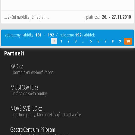
... akční nabídka již neplatí ...
... platnost:
26. - 27.11.2010
zobrazeny nabídky
181
−
192
/ nalezeno
192
nabídek
‹
1
2
3
...
5
6
7
8
9
10
Partneři
KAO.cz
komplexní webová řešení
MUSICGATE.cz
brána do světa hudby
NOVÉ SVĚTLO.cz
obchod pro ty, kteří očekávají od světla více
GastroCentrum Příbram