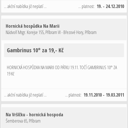
... akční nabídka již neplatí ...
... platnost:
19. - 24.12.2010
Hornická hospůdka Na Marii
Nádvoří Msgr. Korejse 155, Příbram VI - Březové Hory
,
Příbram
Gambrinus 10° za 19,- Kč
HORNICKÁ HOSPŮDKA NA MARII OD PÁTKU 19.11. TOČÍ GAMBRINUS 10° ZA
19 Kč
... akční nabídka již neplatí ...
... platnost:
19.11.2010 - 19.03.2011
Na Vršíčku - hornická hospoda
Šemberova 65
,
Příbram