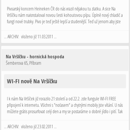
Pivoarský koncern Heineken ČR do nás vrazil nějakou tu zlatku. A sice Na
Vršíčku nám naisnstaloval novou šesti kohoutovou pípu. Úplně nový chladič a
fungl nové trubky. Pivo je teď ještě lepší a studenější. Teď už jenom aby jste
přišli ochutnat. Přijďte, jste vítáni.
... ARCHIV: vloženo již 11.03.2011 ...
Na Vršíčku - hornická hospoda
Šemberova 65
,
Příbram
WI-FI nově Na Vršíčku
I k nám Na Vršíček již rorazilo 21 století a od 22.2. zde fungule WI-FI FREE
připojení k internetu. Všichni s "noťasem" a chytrými mobily jste vítání. U nás
můžete grátis prosurfovat celý den a my se postaráme o dobré jídlo i pití. Tak
šup Na Vršíček! :-)
... ARCHIV: vloženo již 23.02.2011 ...