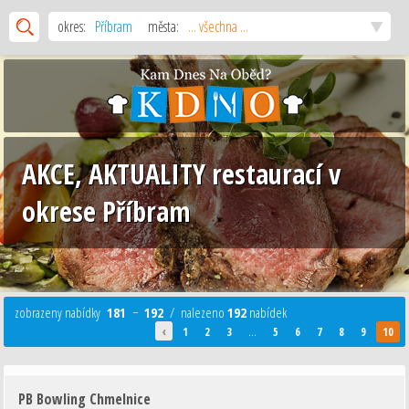
okres:
Příbram
města:
... všechna ...
AKCE, AKTUALITY restaurací v
okrese Příbram
zobrazeny nabídky
181
−
192
/ nalezeno
192
nabídek
‹
1
2
3
...
5
6
7
8
9
10
PB Bowling Chmelnice