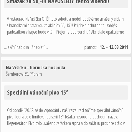
Smažák za 50,-!!! NAPOSLEDY tento víkend!!
V restauraci Na Vršíčku OPĚT tuto sobotu a neděli podáváme smažený eidam
s hranolkami a tatarkou za akčních 50,- Kč!!! Přijďte a ochutnejte. Každý s
padesátkou v kapse bude vítán. Přejeme dobrou chuť. Akci stále opakujeme
pro velký úspěch. Děkujeme za Vaši přízeň. Akce v neděli 13.3. večer končí.
... akční nabídka již neplatí ...
... platnost:
12. - 13.03.2011
Na Vršíčku - hornická hospoda
Šemberova 65
,
Příbram
Speciální vánoční pivo 15°
Od pondělí 20.12. až do vyprodání v naší restauraci točíme speciální vánoční
pivo. Jedná se o limitovanou sérii 15° ležáku nesoucího obchodní název:
Regenerátor. Pivo bylo uvařeno začátkem srpna a do začátku prosince zrálo v
ležáckých tancích. Jde o znovu zavedení předválečné tradice, kdy se …