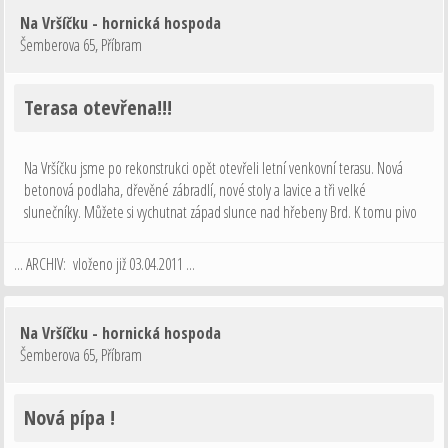
Na Vršíčku - hornická hospoda
Šemberova 65
,
Příbram
Terasa otevřena!!!
Na Vršíčku jsme po rekonstrukci opět otevřeli letní venkovní terasu. Nová
betonová podlaha, dřevěné zábradlí, nové stoly a lavice a tři velké
slunečníky. Můžete si vychutnat západ slunce nad hřebeny Brd. K tomu pivo
jako křen a něco na zub z naší kuchyně. No tak šup na v
... ARCHIV: vloženo již 03.04.2011 ...
Na Vršíčku - hornická hospoda
Šemberova 65
,
Příbram
Nová pípa !