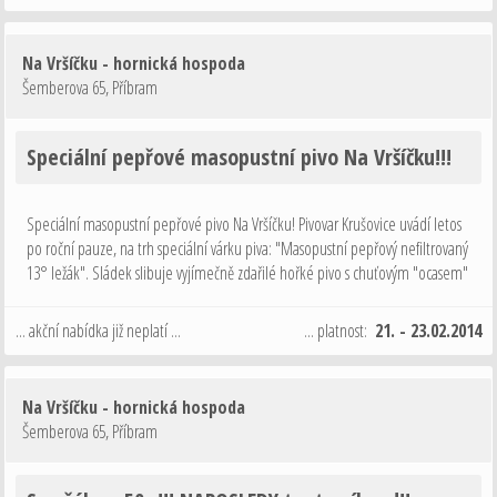
Na Vršíčku - hornická hospoda
Šemberova 65
,
Příbram
Speciální pepřové masopustní pivo Na Vršíčku!!!
Speciální masopustní pepřové pivo Na Vršíčku! Pivovar Krušovice uvádí letos
po roční pauze, na trh speciální várku piva: "Masopustní pepřový nefiltrovaný
13° ležák". Sládek slibuje vyjímečně zdařilé hořké pivo s chuťovým "ocasem"
po zeleném pepři. Pivo bylo uvařeno speciálně …
... akční nabídka již neplatí ...
... platnost:
21. - 23.02.2014
Na Vršíčku - hornická hospoda
Šemberova 65
,
Příbram