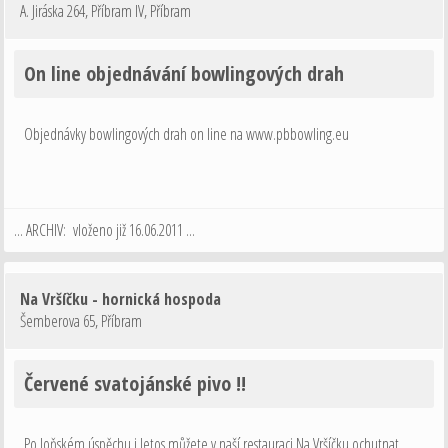
A. Jiráska 264, Příbram IV
,
Příbram
On line objednávání bowlingových drah
Objednávky bowlingových drah on line na www.pbbowling.eu
... ARCHIV: vloženo již 16.06.2011 ...
Na Vršíčku - hornická hospoda
Šemberova 65
,
Příbram
Červené svatojánské pivo !!
Po loňském úspěchu i letos můžete v naší restauraci Na Vršíčku ochutnat