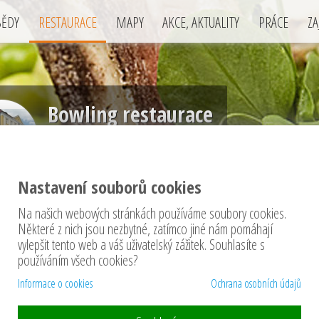
BĚDY
RESTAURACE
MAPY
AKCE, AKTUALITY
PRÁCE
ZA
Bowling restaurace
Církvičská 386
Sedlčany
Nastavení souborů cookies
Na našich webových stránkách používáme soubory cookies.
Některé z nich jsou nezbytné, zatímco jiné nám pomáhají
vylepšit tento web a váš uživatelský zážitek. Souhlasíte s
používáním všech cookies?
ace
Informace o cookies
Ochrana osobních údajů