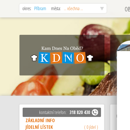
okres:
Příbram
města:
... všechna ...
O
kontaktní telefon:
318 820 430
restaur
ZÁKLADNÍ INFO
JÍDELNÍ LÍSTEK
( 0 jídel )