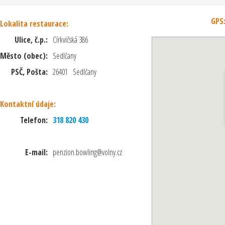
GPS
Lokalita restaurace:
Ulice, č.p.:
Církvičská 386
Město (obec):
Sedlčany
PSČ, Pošta:
26401 Sedlčany
Kontaktní údaje:
Telefon:
318 820 430
E-mail:
penzion.bowling@volny.cz