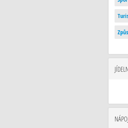
Turi
Způs
JÍDEL
NÁPOJ