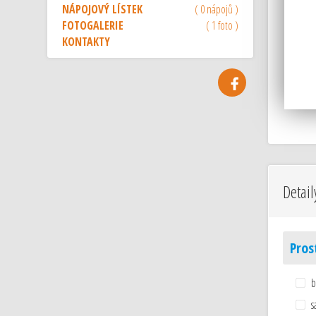
NÁPOJOVÝ LÍSTEK
( 0 nápojů )
FOTOGALERIE
( 1 foto )
KONTAKTY
Detail
Pros
b
s