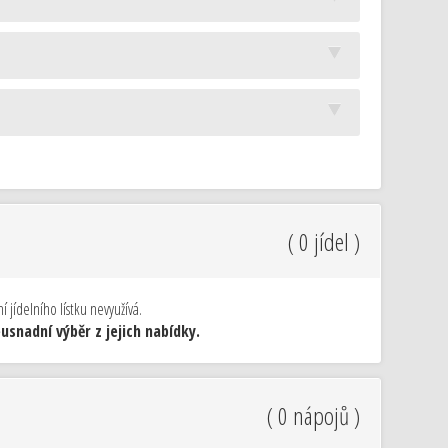
( 0 jídel )
 jídelního lístku nevyužívá.
snadní výběr z jejich nabídky.
( 0 nápojů )