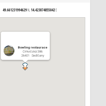
:
49.661231994629
N,
14.423874855042
E
Bowling restaurace
Církvičská 386
26401 Sedlčany