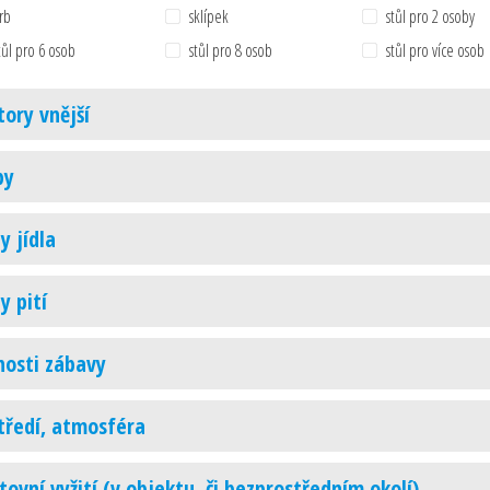
rb
sklípek
stůl pro 2 osoby
tůl pro 6 osob
stůl pro 8 osob
stůl pro více osob
tory vnější
by
y jídla
y pití
osti zábavy
tředí, atmosféra
tovní vyžití (v objektu, či bezprostředním okolí)