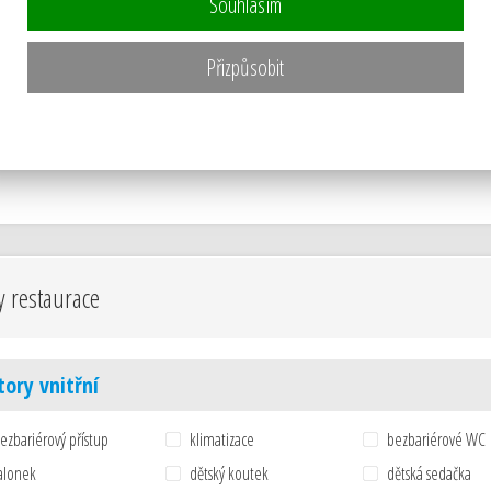
Souhlasím
Přizpůsobit
y restaurace
tory vnitřní
ezbariérový přístup
klimatizace
bezbariérové WC
alonek
dětský koutek
dětská sedačka