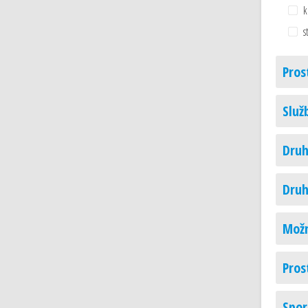
k
s
Pros
Služ
Druh
Druh
Možn
Pros
Spor