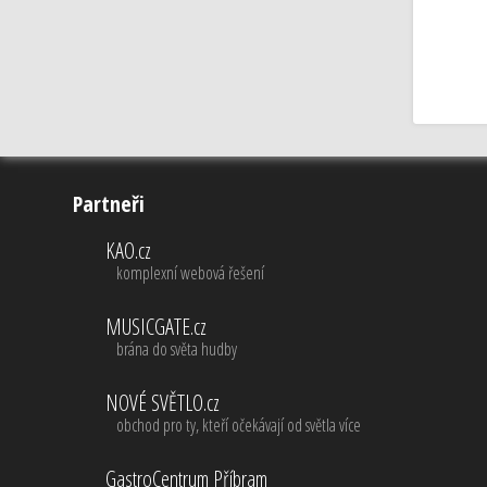
Partneři
KAO.cz
komplexní webová řešení
MUSICGATE.cz
brána do světa hudby
NOVÉ SVĚTLO.cz
obchod pro ty, kteří očekávají od světla více
GastroCentrum Příbram