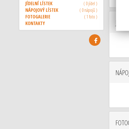
JÍDELNÍ LÍSTEK
( 0 jídel )
NÁPOJOVÝ LÍSTEK
( 0 nápojů )
FOTOGALERIE
( 1 foto )
JÍDEL
KONTAKTY
NÁPOJ
FOTO