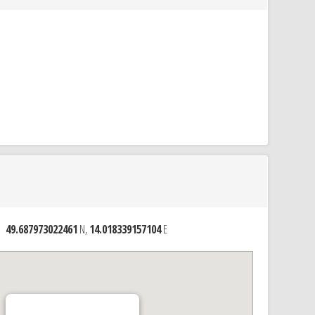
49.687973022461
N,
14.018339157104
E