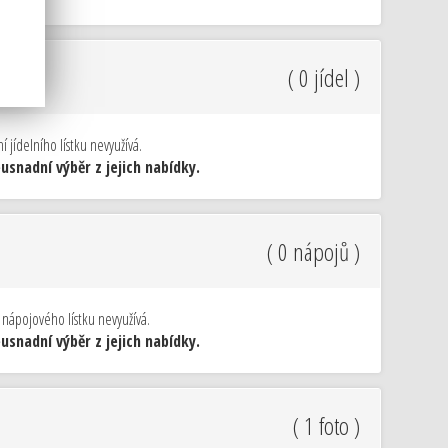
( 0 jídel )
 jídelního lístku nevyužívá.
snadní výběr z jejich nabídky.
( 0 nápojů )
 nápojového lístku nevyužívá.
snadní výběr z jejich nabídky.
( 1 foto )