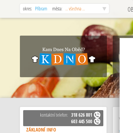
okres:
Příbram
města:
... všechna ...
O
kontaktní telefon:
318 626 801
vinárna
603 445 500
ZÁKLADNÍ INFO
vinárna, 