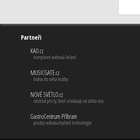
Partneři
KAO.cz
komplexní webová řešení
MUSICGATE.cz
brána do světa hudby
NOVÉ SVĚTLO.cz
obchod pro ty, kteří očekávají od světla více
GastroCentrum Příbram
prodej velkokuchyňské technologie