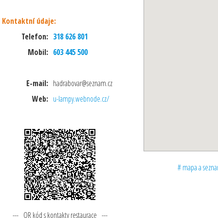
Kontaktní údaje:
Telefon:
318 626 801
Mobil:
603 445 500
E-mail:
hadrabovar@seznam.cz
Web:
u-lampy.webnode.cz/
# mapa a seznam
--- QR kód s kontakty restaurace ---