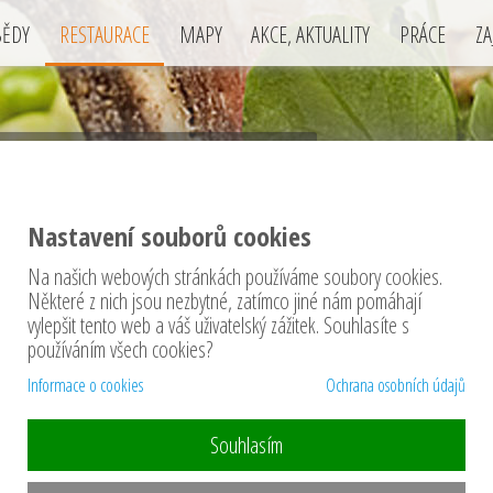
BĚDY
RESTAURACE
MAPY
AKCE, AKTUALITY
PRÁCE
ZA
Vinárna U Lampy
Hrabákova 211, Příbram II
Nastavení souborů cookies
Příbram
Na našich webových stránkách používáme soubory cookies.
Některé z nich jsou nezbytné, zatímco jiné nám pomáhají
vylepšit tento web a váš uživatelský zážitek. Souhlasíte s
používáním všech cookies?
Informace o cookies
Ochrana osobních údajů
Souhlasím
vinotéka