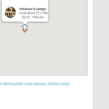
Vinárna U Lampy
Hrabákova 211, Příbram II
26101 Příbram
 dalších podniků v okolí restaurace „Vinárna U Lampy”