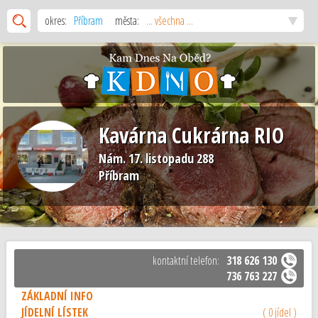
okres:
Příbram
města:
... všechna ...
Kavárna Cukrárna RIO
Nám. 17. listopadu 288
Příbram
kontaktní telefon:
318 626 130
736 763 227
ZÁKLADNÍ INFO
JÍDELNÍ LÍSTEK
( 0 jídel )