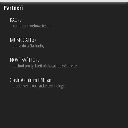
Partneři
KAO.cz
komplexní webová řešení
MUSICGATE.cz
brána do světa hudby
NOVÉ SVĚTLO.cz
obchod pro ty, kteří očekávají od světla více
GastroCentrum Příbram
prodej velkokuchyňské technologie