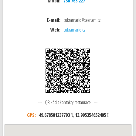
Mobil:
736 763 227
E-mail:
cukrarnario@seznam.cz
Web:
cukrarnario.cz
--- QR kód s kontakty restaurace ---
GPS:
49.678581237793
N,
13.995354652405
E