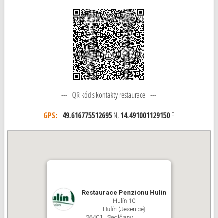
--- QR kód s kontakty restaurace ---
GPS:
49.616775512695
N,
14.491001129150
E
Restaurace Penzionu Hulín
Hulín 10
Hulín (Jesenice)
26401 Sedlčany