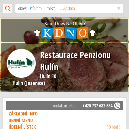
okres:
Příbram
města:
... všechna ...
Restaurace Penzionu
Hulín
Hulín 10
Hulín (Jesenice)
kontaktní telefon:
+420 737 683 684
ZÁKLADNÍ INFO
DENNÍ MENU
JÍDELNÍ LÍSTEK
( 0 jídel )