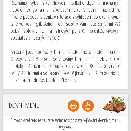
Rozmanitý výběr alkoholických, nealkoholických a míchaných
nápojů nechybí ani v nápojovém lístku. V letních měsících je
možné posedět na venkovní terase s výhledem do okolí a využít
také venkovní gril. Během letní sezóny Vám jistě zpříjemní Váš
pobyt nabídka zmrzlin, zmrzlinových pohárů, moučníků, kávových
specialit a chlazených nápojů.
Snídaně jsou podávány formou studeného a teplého bufetu.
Obědy a večeře jsou servírovány formou minutek z široké
nabídky našeho menu. Kapacita restaurace je 90 míst. Rezervace
pro Vaše firemní a soukromé akce přijímáme v našem penzionu,
na kontaktní adrese, telefonu či emailu.
DENNÍ MENU
Provozovatel této restaurace zatím možnost zveřejňování denních menu
nevyužívá.