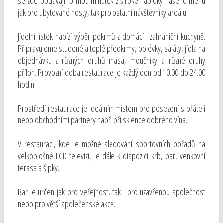
se zde podávají formou minutek z široké nabídky našeho menu
jak pro ubytované hosty, tak pro ostatní návštěvníky areálu.
Jídelní lístek nabízí výběr pokrmů z domácí i zahraniční kuchyně.
Připravujeme studené a teplé předkrmy, polévky, saláty, jídla na
objednávku z různých druhů masa, moučníky a různé druhy
příloh. Provozní doba restaurace je každý den od 10.00 do 24.00
hodin.
Prostředí restaurace je ideálním místem pro posezení s přáteli
nebo obchodními partnery např. při sklence dobrého vína.
V restauraci, kde je možné sledování sportovních pořadů na
velkoplošné LCD televizi, je dále k dispozici krb, bar, venkovní
terasa a šipky.
Bar je určen jak pro veřejnost, tak i pro uzavřenou společnost
nebo pro větší společenské akce.