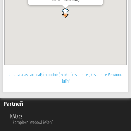
# mapa a seznam dalších podniků v okolí restaurace „Restaurace Penzionu
Hulín”
Partneři
KAO.cz
komplexní webová řešení