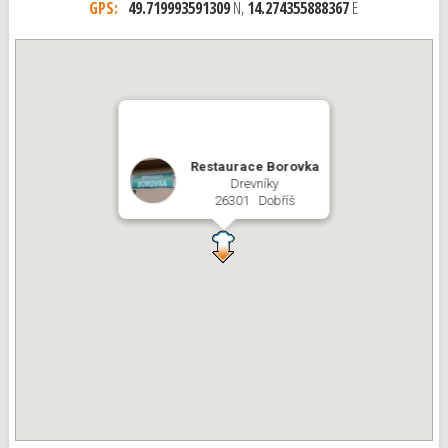
GPS:
49.719993591309
N,
14.274355888367
E
Restaurace Borovka
Drevníky
26301 Dobříš