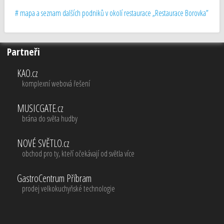
# mapa a seznam dalších podniků v okolí restaurace „Restaurace Borovka”
Partneři
KAO.cz
komplexní webová řešení
MUSICGATE.cz
brána do světa hudby
NOVÉ SVĚTLO.cz
obchod pro ty, kteří očekávají od světla více
GastroCentrum Příbram
prodej velkokuchyňské technologie