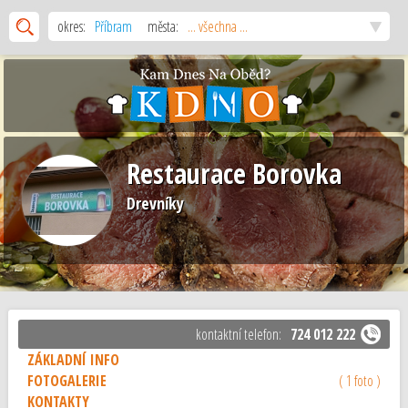
okres:
Příbram
města:
... všechna ...
Restaurace Borovka
Drevníky
kontaktní telefon:
724 012 222
ZÁKLADNÍ INFO
FOTOGALERIE
( 1 foto )
KONTAKTY