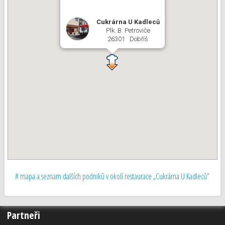
Cukrárna U Kadleců
Plk. B. Petroviče
26301 Dobříš
# mapa a seznam dalších podniků v okolí restaurace „Cukrárna U Kadleců”
Partneři