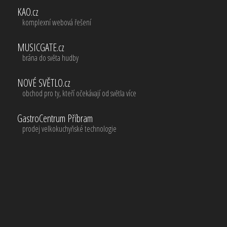
KAO.cz
komplexní webová řešení
MUSICGATE.cz
brána do světa hudby
NOVÉ SVĚTLO.cz
obchod pro ty, kteří očekávají od světla více
GastroCentrum Příbram
prodej velkokuchyňské technologie