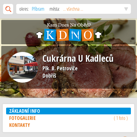
okres:
Příbram
města:
... všechna ...
Cukrárna U Kadleců
Plk. B. Petroviče
Dobříš
ZÁKLADNÍ INFO
FOTOGALERIE
( 1 foto )
KONTAKTY