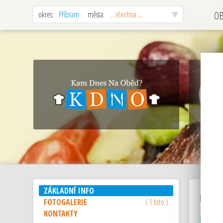
okres:
Příbram
města:
... všechna ...
O
ZÁKLADNÍ INFO
kavárna
FOTOGALERIE
( 1 foto )
KONTAKTY
kavárna