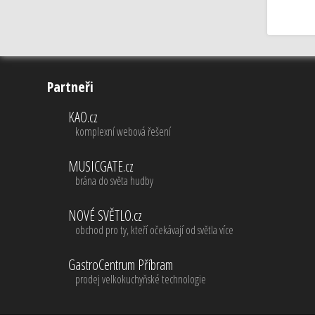
Partneři
KAO.cz
komplexní webová řešení
MUSICGATE.cz
brána do světa hudby
NOVÉ SVĚTLO.cz
obchod pro ty, kteří očekávají od světla více
GastroCentrum Příbram
prodej velkokuchyňské technologie