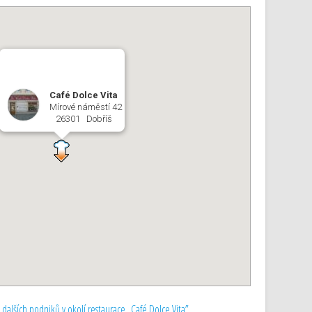
Café Dolce Vita
Mírové náměstí 42
26301 Dobříš
alších podniků v okolí restaurace „Café Dolce Vita”