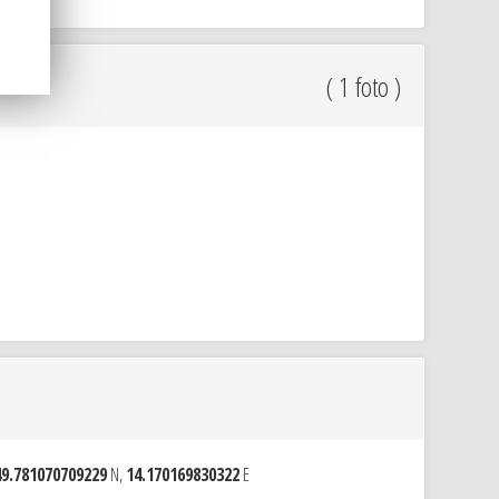
( 1 foto )
49.781070709229
N,
14.170169830322
E