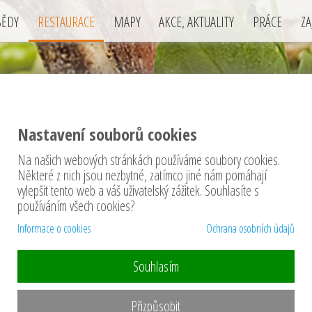
BĚDY
RESTAURACE
MAPY
AKCE, AKTUALITY
PRÁCE
ZA
Café Dolce Vita
Nastavení souborů cookies
Mírové náměstí 42
Dobříš
Na našich webových stránkách používáme soubory cookies.
Některé z nich jsou nezbytné, zatímco jiné nám pomáhají
vylepšit tento web a váš uživatelský zážitek. Souhlasíte s
používáním všech cookies?
Informace o cookies
Ochrana osobních údajů
Souhlasím
Přizpůsobit