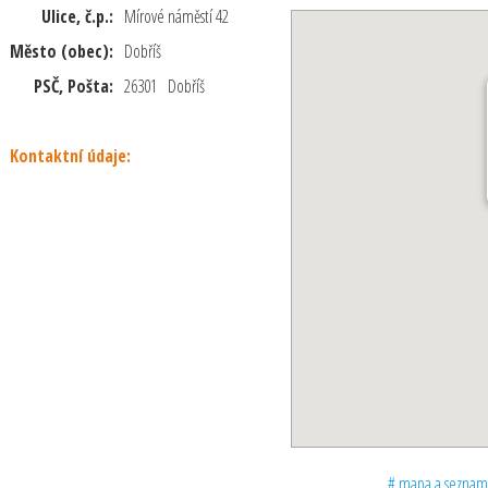
Ulice, č.p.:
Mírové náměstí 42
Město (obec):
Dobříš
PSČ, Pošta:
26301 Dobříš
Kontaktní údaje:
# mapa a seznam d