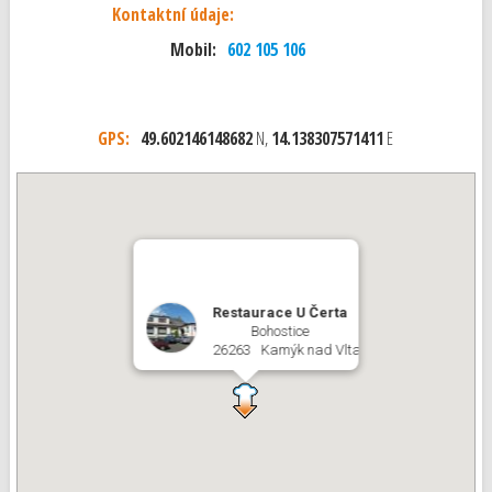
Kontaktní údaje:
Mobil:
602 105 106
GPS:
49.602146148682
N,
14.138307571411
E
Restaurace U Čerta
Bohostice
26263 Kamýk nad Vltavou