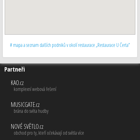
# mapa a seznam dalších podniků v okolí restaurace „Restaurace U Čerta”
Partneři
KAO.cz
komplexní webová řešení
MUSICGATE.cz
brána do světa hudby
NOVÉ SVĚTLO.cz
obchod pro ty, kteří očekávají od světla více