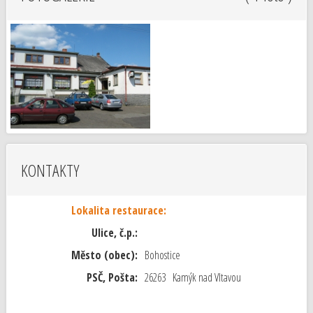
KONTAKTY
Lokalita restaurace:
Ulice, č.p.:
Město (obec):
Bohostice
PSČ, Pošta:
26263 Kamýk nad Vltavou