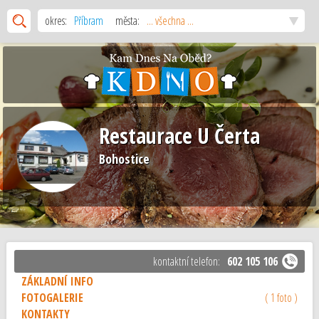
okres:
Příbram
města:
... všechna ...
Restaurace U Čerta
Bohostice
kontaktní telefon:
602 105 106
ZÁKLADNÍ INFO
FOTOGALERIE
( 1 foto )
KONTAKTY