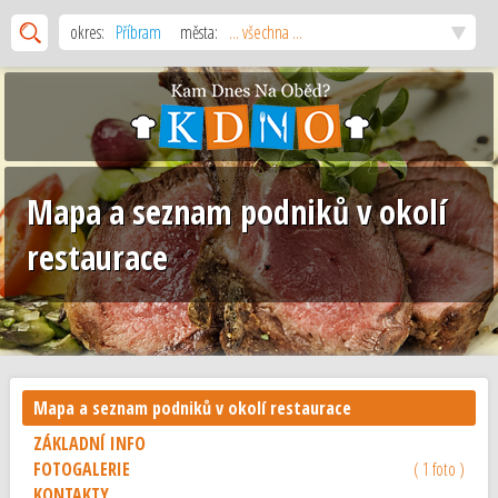
okres:
Příbram
města:
... všechna ...
Mapa a seznam podniků v okolí
restaurace
Mapa a seznam podniků v okolí restaurace
ZÁKLADNÍ INFO
FOTOGALERIE
( 1 foto )
KONTAKTY