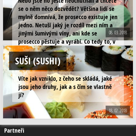
Nebo jste ho ještě neochutnali a chcete
se o něm něco dozvědět? Většina lidí se
mylně domnívá, že prosecco existuje jen
jedno. Netuší jaký je rozdíl mezi ním a
jinými šumivými víny, ani kde se
08. 03. 2018
prosecco pěstuje a vyrábí. Co tedy to, v
dnešní době tak moderní, prosecco je?
SUŠI (SUSHI)
Víte jak vzniklo, z čeho se skládá, jaké
jsou jeho druhy, jak a s čím se vlastně
jí?
18. 02. 2018
Partneři