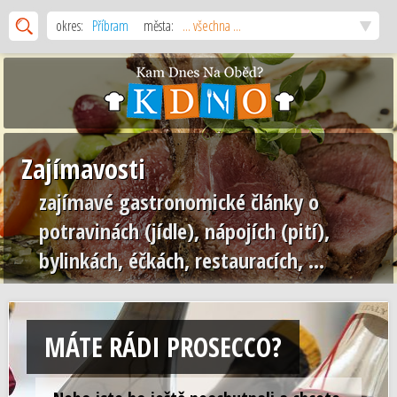
okres:
Příbram
města:
... všechna ...
Zajímavosti
zajímavé gastronomické články o
potravinách (jídle), nápojích (pití),
bylinkách, éčkách, restauracích, ...
MÁTE RÁDI PROSECCO?