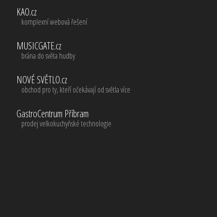
KAO.cz
komplexní webová řešení
MUSICGATE.cz
brána do světa hudby
NOVÉ SVĚTLO.cz
obchod pro ty, kteří očekávají od světla více
GastroCentrum Příbram
prodej velkokuchyňské technologie