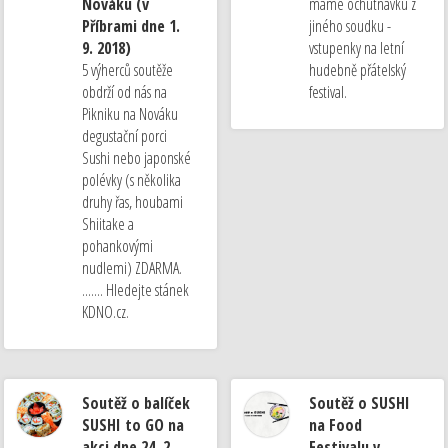
Nováku (v
máme ochutnávku z
Příbrami dne 1.
jiného soudku -
9. 2018)
vstupenky na letní
5 výherců soutěže
hudebně přátelský
obdrží od nás na
festival.
Pikniku na Nováku
degustační porci
Sushi nebo japonské
polévky (s několika
druhy řas, houbami
Shiitake a
pohankovými
nudlemi) ZDARMA.
....... Hledejte stánek
KDNO.cz.
Soutěž o balíček
Soutěž o SUSHI
SUSHI to GO na
na Food
akci dne 24. 2.
Festivalu v