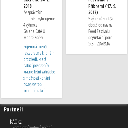
2018
Příbrami (17. 9.
Ze správných
2017)
odpovědi vylosujeme
5 výherců soutěže
4 výherce.
obdrží od nás na
Galerie Café U
Food Festivalu
Modré Kočky
degustační porci
Sushi ZDARMA.
Příjemná menší
restaurace v klidném
prostředí, která
nabízí posezení v
krásné letní zahrádce
s možností konání
oslav, svateb i
firemních akcí.
Partneři
KAO.cz
komplexní webová řešení