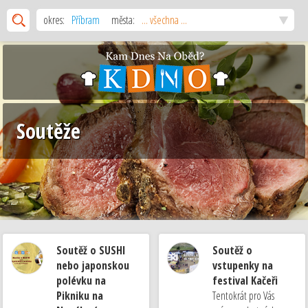
okres:
Příbram
města:
... všechna ...
Soutěže
Soutěž o SUSHI
Soutěž o
nebo japonskou
vstupenky na
polévku na
festival Kačeři
Pikniku na
Tentokrát pro Vás