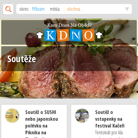
okres:
Příbram
města:
... všechna ...
Soutěže
Soutěž o SUSHI
Soutěž o
nebo japonskou
vstupenky na
polévku na
festival Kačeři
Pikniku na
Tentokrát pro Vás