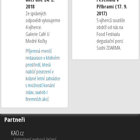
2018
Příbrami (17. 9.
Ze správných
2017)
odpovědi vylosujeme
5 výherců soutěže
4 výherce.
obdrží od nás na
Galerie Café U
Food Festivalu
Modré Kočky
degustační porci
Sushi ZDARMA.
Příjemná menší
restaurace v klidném
prostředí, která
nabízí posezení v
krásné letní zahrádce
s možností konání
oslav, svateb i
firemních akcí.
Partneři
KAO.cz
komplexní webová řešení