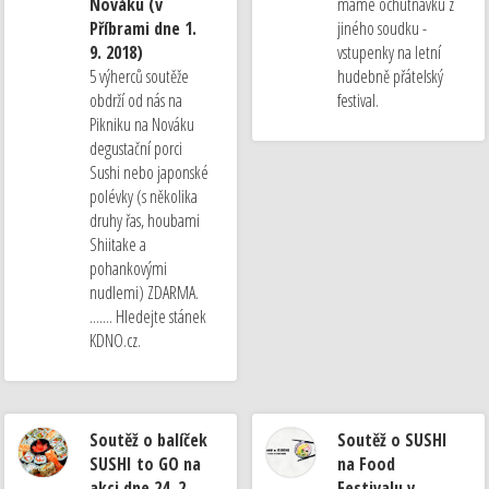
Nováku (v
máme ochutnávku z
Příbrami dne 1.
jiného soudku -
9. 2018)
vstupenky na letní
5 výherců soutěže
hudebně přátelský
obdrží od nás na
festival.
Pikniku na Nováku
degustační porci
Sushi nebo japonské
polévky (s několika
druhy řas, houbami
Shiitake a
pohankovými
nudlemi) ZDARMA.
....... Hledejte stánek
KDNO.cz.
Soutěž o balíček
Soutěž o SUSHI
SUSHI to GO na
na Food
akci dne 24. 2.
Festivalu v