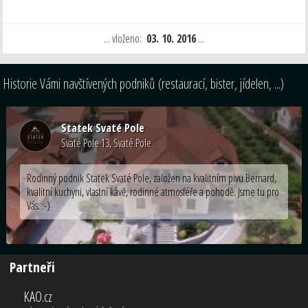
... vloženo:
03. 10. 2016
...
Historie Vámi navštívených podniků (restaurací, bister, jídelen, ...)
Statek Svaté Pole
Svaté Pole 13, Svaté Pole
Rodinný podnik Statek Svaté Pole, založen na kvalitním pivu Bernard,
kvalitní kuchyni, vlastní kávě, rodinné atmosféře a pohodě. Jsme tu pro
Vás. :-)
Partneři
KAO.cz