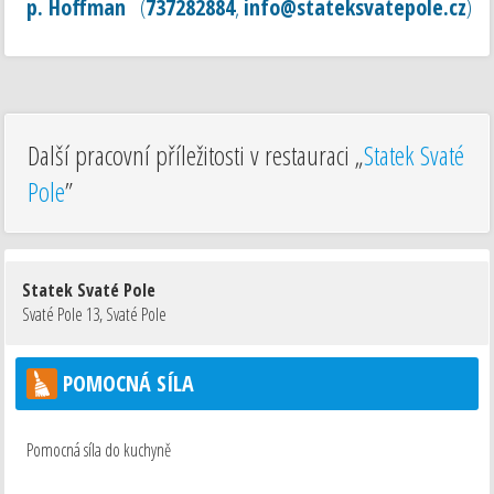
p. Hoffman
(
737282884
,
info@stateksvatepole.cz
)
Další pracovní příležitosti v restauraci „
Statek Svaté
Pole
”
Statek Svaté Pole
Svaté Pole 13
,
Svaté Pole
POMOCNÁ SÍLA
Pomocná síla do kuchyně