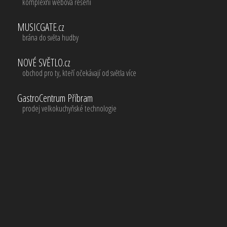
komplexní webová řešení
MUSICGATE.cz
brána do světa hudby
NOVÉ SVĚTLO.cz
obchod pro ty, kteří očekávají od světla více
GastroCentrum Příbram
prodej velkokuchyňské technologie