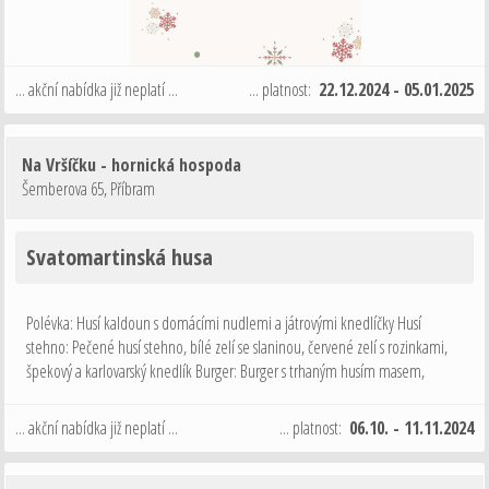
... akční nabídka již neplatí ...
... platnost:
22.12.2024 - 05.01.2025
Na Vršíčku - hornická hospoda
Šemberova 65
,
Příbram
Svatomartinská husa
Polévka: Husí kaldoun s domácími nudlemi a játrovými knedlíčky Husí
stehno: Pečené husí stehno, bílé zelí se slaninou, červené zelí s rozinkami,
špekový a karlovarský knedlík Burger: Burger s trhaným husím masem,
jablečno zelným chutney a křupavou cibulkou, hranolky Dezert: Podzimní …
... akční nabídka již neplatí ...
... platnost:
06.10. - 11.11.2024