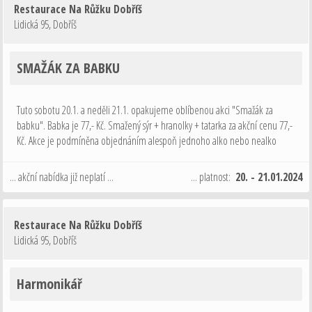
Restaurace Na Růžku Dobříš
Lidická 95
,
Dobříš
SMAŽÁK ZA BABKU
Tuto sobotu 20.1. a neděli 21.1. opakujeme oblíbenou akci "Smažák za
babku". Babka je 77,- Kč. Smažený sýr + hranolky + tatarka za akční cenu 77,-
Kč. Akce je podmíněna objednáním alespoň jednoho alko nebo nealko
nápoje 0,3L nebo 0,2L vína. Tak o víkendu nevařte doma a přijďte k nám na
…
... akční nabídka již neplatí ...
... platnost:
20. - 21.01.2024
Restaurace Na Růžku Dobříš
Lidická 95
,
Dobříš
Harmonikář