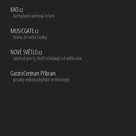
KAO.cz
komplexní webová řešení
MUSICGATE.cz
brána do světa hudby
NOVÉ SVĚTLO.cz
obchod pro ty, kteří očekávají od světla více
GastroCentrum Příbram
prodej velkokuchyňské technologie