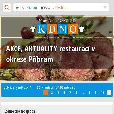
okres:
Příbram
města:
... všechna ...
AKCE, AKTUALITY restaurací v
okrese Příbram
zobrazeny nabídky
1
−
20
/ nalezeno
192
nabídek
›
1
2
3
4
5
6
...
8
9
10
Zámecká hospoda