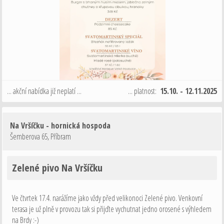
... akční nabídka již neplatí ...
... platnost:
15.10. - 12.11.2025
Na Vršíčku - hornická hospoda
Šemberova 65
,
Příbram
Zelené pivo Na Vršíčku
Ve čtvrtek 17.4. narážíme jako vždy před velikonoci Zelené pivo. Venkovní
terasa je už plně v provozu tak si přijďte vychutnat jedno orosené s výhledem
na Brdy :-)