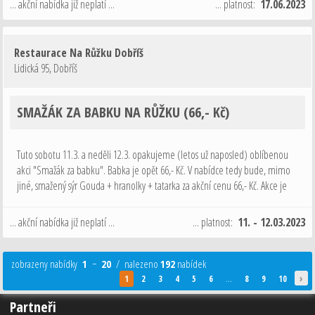
... akční nabídka již neplatí ...
... platnost:
17.06.2023
Restaurace Na Růžku Dobříš
Lidická 95
,
Dobříš
SMAŽÁK ZA BABKU NA RŮŽKU (66,- Kč)
Tuto sobotu 11.3. a neděli 12.3. opakujeme (letos už naposled) oblíbenou
akci "Smažák za babku". Babka je opět 66,- Kč. V nabídce tedy bude, mimo
jiné, smažený sýr Gouda + hranolky + tatarka za akční cenu 66,- Kč. Akce je
podmíněna objednáním alespoň jednoho alko nebo nealko nápoje …
... akční nabídka již neplatí ...
... platnost:
11. - 12.03.2023
zobrazeny nabídky
1
−
20
/ nalezeno
192
nabídek
›
1
2
3
4
5
6
...
8
9
10
Partneři