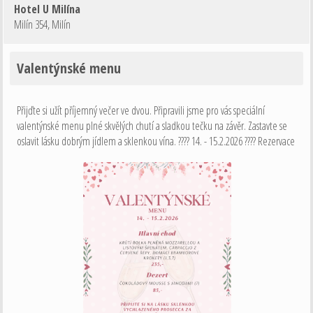
Hotel U Milína
Milín 354
,
Milín
Valentýnské menu
Přijďte si užít příjemný večer ve dvou. Připravili jsme pro vás speciální
valentýnské menu plné skvělých chutí a sladkou tečku na závěr. Zastavte se
oslavit lásku dobrým jídlem a sklenkou vína. ???? 14. - 15.2.2026 ???? Rezervace
na: 724 128 274