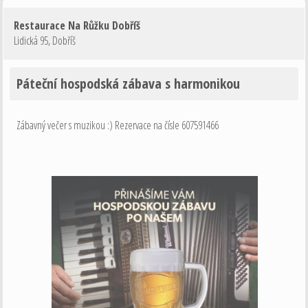
Restaurace Na Růžku Dobříš
Lidická 95
,
Dobříš
Páteční hospodská zábava s harmonikou
Zábavný večer s muzikou :) Rezervace na čísle 607591466