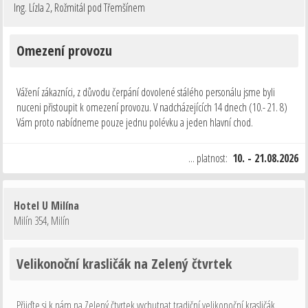
Ing. Lízla 2
,
Rožmitál pod Třemšínem
Omezení provozu
Vážení zákazníci, z důvodu čerpání dovolené stálého personálu jsme byli
nuceni přistoupit k omezení provozu. V nadcházejících 14 dnech (10.- 21. 8)
Vám proto nabídneme pouze jednu polévku a jeden hlavní chod.
Děkujeme za pochopení.
... platnost:
10. - 21.08.2026
Hotel U Milína
Milín 354
,
Milín
Velikonoční krasličák na Zelený čtvrtek
Přijďte si k nám na Zelený čtvrtek vychutnat tradiční velikonoční krasličák.