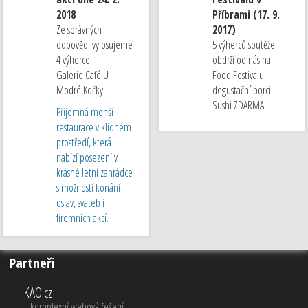
2018
Příbrami (17. 9.
Ze správných
2017)
odpovědi vylosujeme
5 výherců soutěže
4 výherce.
obdrží od nás na
Galerie Café U
Food Festivalu
Modré Kočky
degustační porci
Sushi ZDARMA.
Příjemná menší
restaurace v klidném
prostředí, která
nabízí posezení v
krásné letní zahrádce
s možností konání
oslav, svateb i
firemních akcí.
Partneři
KAO.cz
komplexní webová řešení