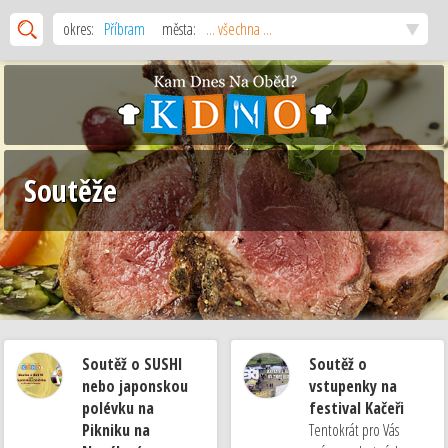
okres:
Příbram
města:
... všechna ...
Soutěže
Soutěž o SUSHI
Soutěž o
nebo japonskou
vstupenky na
polévku na
festival Kačeři
Pikniku na
Tentokrát pro Vás