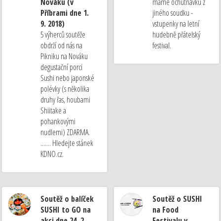
Nováku (v
máme ochutnávku z
Příbrami dne 1.
jiného soudku -
9. 2018)
vstupenky na letní
5 výherců soutěže
hudebně přátelský
obdrží od nás na
festival.
Pikniku na Nováku
degustační porci
Sushi nebo japonské
polévky (s několika
druhy řas, houbami
Shiitake a
pohankovými
nudlemi) ZDARMA.
....... Hledejte stánek
KDNO.cz.
Soutěž o balíček
Soutěž o SUSHI
SUSHI to GO na
na Food
akci dne 24. 2.
Festivalu v