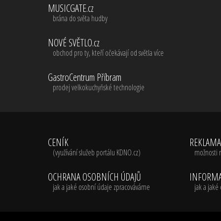
MUSICGATE.cz
brána do světa hudby
NOVÉ SVĚTLO.cz
obchod pro ty, kteří očekávají od světla více
GastroCentrum Příbram
prodej velkokuchyňské technologie
CENÍK
REKLAM
(využívání služeb portálu KDNO.cz)
možnosti 
OCHRANA OSOBNÍCH ÚDAJŮ
INFORMA
jak a jaké osobní údaje zpracováváme
jak a jak