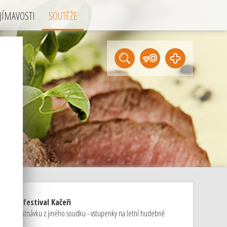
JÍMAVOSTI
SOUTĚŽE
ky na festival Kačeři
áme ochutnávku z jiného soudku - vstupenky na letní hudebně