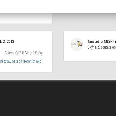
take a pohankovými nudlemi)
. 2. 2018
Soutěž o SUSHI n
5 výherců soutěže ob
Galerie Café U Modré Kočky
í oslav, svateb i firemních akcí.