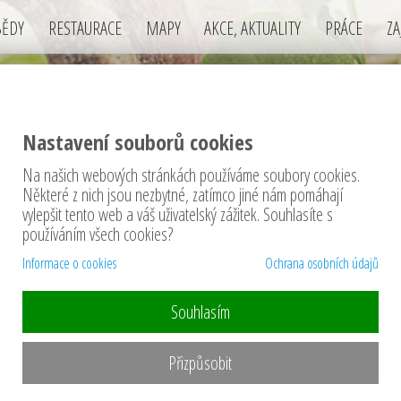
BĚDY
RESTAURACE
MAPY
AKCE, AKTUALITY
PRÁCE
ZA
Nastavení souborů cookies
Na našich webových stránkách používáme soubory cookies.
těže
Některé z nich jsou nezbytné, zatímco jiné nám pomáhají
vylepšit tento web a váš uživatelský zážitek. Souhlasíte s
používáním všech cookies?
Informace o cookies
Ochrana osobních údajů
Souhlasím
 Pikniku na Nováku (v
Soutěž o vstupen
Přizpůsobit
Tentokrát pro Vás m
degustační porci Sushi nebo
přátelský festival.