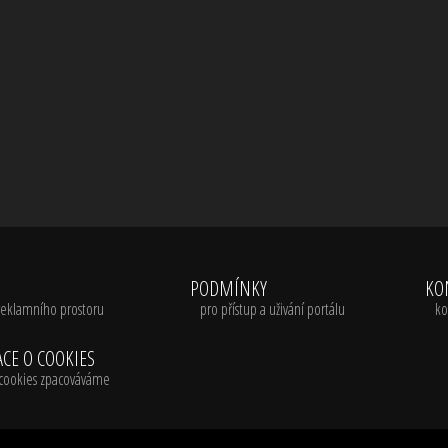
A
PODMÍNKY
KO
reklamního prostoru
pro přístup a uživání portálu
ko
CE O COOKIES
é cookies zpacováváme