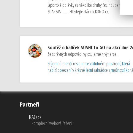
japonské polévky (s několika druhy řas, houbami Shii
ZDARMA. ....... Hledejte stánek KDNO.cz.
Soutěž o balíček SUSHI to GO na akci dne 24
Ze správných odpovědi vylosujeme 4 výherce.
Příjemná menší restaurace v klidném prostředí, která
nabízí posezení v krásné letní zahrádce s možností konán
Partneři
KAO.cz
komplexní webová řešení