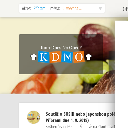
okres:
Příbram
města:
... všechna ...
O
Sou
Soutěž o SUSHI nebo japonskou polévku na
Příbrami dne 1. 9. 2018)
5 výherců soutěže obdrží od nás na Pikniku na Nováku 