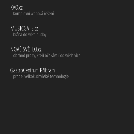
KAO.cz
komplexní webová řešení
MUSICGATE.cz
brána do světa hudby
NOVÉ SVĚTLO.cz
obchod pro ty, kteří očekávají od světla více
GastroCentrum Příbram
prodej velkokuchyňské technologie