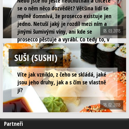
Nebo jste ho ještě neochutnali a chcete
se o něm něco dozvědět? Většina lidí se
mylně domnívá, že prosecco existuje jen
jedno. Netuší jaký je rozdíl mezi ním a
jinými šumivými víny, ani kde se
08. 03. 2018
prosecco pěstuje a vyrábí. Co tedy to, v
dnešní době tak moderní, prosecco je?
SUŠI (SUSHI)
Víte jak vzniklo, z čeho se skládá, jaké
jsou jeho druhy, jak a s čím se vlastně
jí?
18. 02. 2018
Partneři