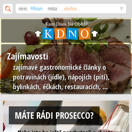
okres:
Příbram
města:
... všechna ...
Zajímavosti
zajímavé gastronomické články o
potravinách (jídle), nápojích (pití),
bylinkách, éčkách, restauracích, ...
MÁTE RÁDI PROSECCO?