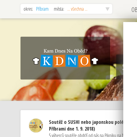
okres:
Příbram
města:
... všechna ...
O
Sou
Soutěž o SUSHI nebo japonskou polévku na
Příbrami dne 1. 9. 2018)
5 výherců soutěže obdrží od nás na Pikniku na Nováku 