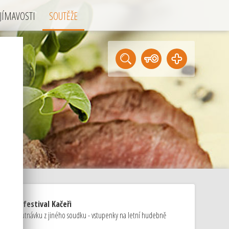
JÍMAVOSTI
SOUTĚŽE
ky na festival Kačeři
áme ochutnávku z jiného soudku - vstupenky na letní hudebně