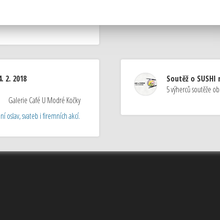
take a pohankovými nudlemi)
. 2. 2018
Soutěž o SUSHI n
5 výherců soutěže ob
Galerie Café U Modré Kočky
í oslav, svateb i firemních akcí.