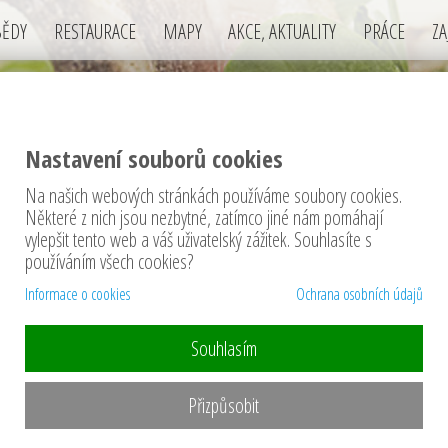
BĚDY
RESTAURACE
MAPY
AKCE, AKTUALITY
PRÁCE
ZA
Nastavení souborů cookies
Na našich webových stránkách používáme soubory cookies.
těže
Některé z nich jsou nezbytné, zatímco jiné nám pomáhají
vylepšit tento web a váš uživatelský zážitek. Souhlasíte s
používáním všech cookies?
Informace o cookies
Ochrana osobních údajů
Souhlasím
 Pikniku na Nováku (v
Soutěž o vstupen
Přizpůsobit
Tentokrát pro Vás m
degustační porci Sushi nebo
přátelský festival.