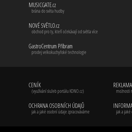
MUSICGATE.cz
brána do světa hudby
NOVÉ SVĚTLO.cz
obchod pro ty, kteří očekávají od světla více
GastroCentrum Příbram
prodej velkokuchyňské technologie
CENÍK
REKLAM
(využívání služeb portálu KDNO.cz)
možnosti 
OCHRANA OSOBNÍCH ÚDAJŮ
INFORMA
jak a jaké osobní údaje zpracováváme
jak a jak