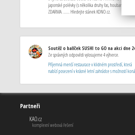
japonské polévky (s několika druhy řas, houbami Shii
ZDARMA. ....... Hledejte stánek KDNO.cz.
Soutěž o balíček SUSHI to GO na akci dne 24
Ze správných odpovědi vylosujeme 4 výherce.
Příjemná menší restaurace v klidném prostředí, která
nabízí posezení v krásné letní zahrádce s možností konán
Partneři
KAO.cz
komplexní webová řešení