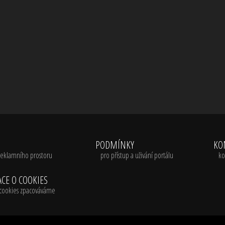
A
PODMÍNKY
KO
reklamního prostoru
pro přístup a uživání portálu
ko
CE O COOKIES
é cookies zpacováváme