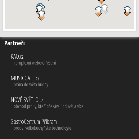
Partneři
KAO.cz
komplexní webová řešení
MUSICGATE.cz
brána do světa hudby
NOVÉ SVĚTLO.cz
obchod pro ty, kteří očekávají od světla více
GastroCentrum Příbram
prodej velkokuchyňské technologie