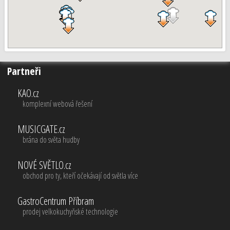
Partneři
KAO.cz
komplexní webová řešení
MUSICGATE.cz
brána do světa hudby
NOVÉ SVĚTLO.cz
obchod pro ty, kteří očekávají od světla více
GastroCentrum Příbram
prodej velkokuchyňské technologie