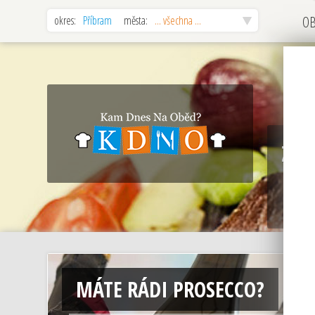
okres:
Příbram
města:
... všechna ...
O
Zaj
zaj
res
MÁTE RÁDI PROSECCO?