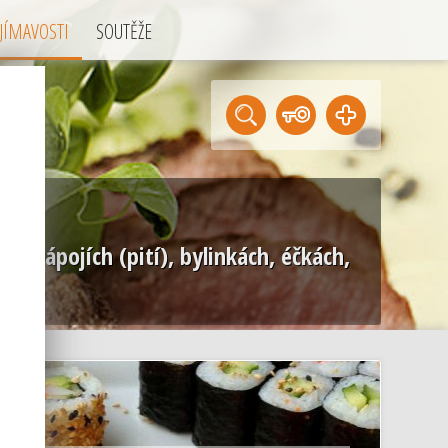
JÍMAVOSTI
SOUTĚŽE
), nápojích (pití), bylinkách, éčkách,