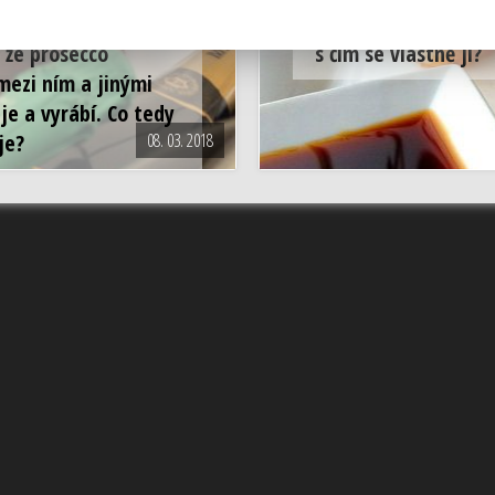
 se o něm něco
Víte jak vzniklo, z 
 že prosecco
s čím se vlastně jí?
 mezi ním a jinými
je a vyrábí. Co tedy
je?
08. 03. 2018