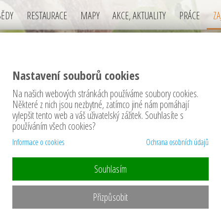
BĚDY
RESTAURACE
MAPY
AKCE, AKTUALITY
PRÁCE
ZA
Nastavení souborů cookies
Na našich webových stránkách používáme soubory cookies.
ímavosti
Některé z nich jsou nezbytné, zatímco jiné nám pomáhají
vylepšit tento web a váš uživatelský zážitek. Souhlasíte s
ímavé gastronomické články o potravinách (jídle
používáním všech cookies?
tauracích, ...
Informace o cookies
Ochrana osobních údajů
Souhlasím
Přizpůsobit
SUŠI (SUSHI)