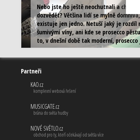
Nebo jste ho ještě neochutnali a chcete
dozvědět? Většina lidí se mylně domnívá,
existuje jen jedno. Netuší jaký je rozdíl
šumivými víny, ani kde se prosecco pěstu
to, v dnešní době tak moderní, prosecco 
Partneři
KAO.cz
komplexní webová řešení
MUSICGATE.cz
brána do světa hudby
NOVÉ SVĚTLO.cz
obchod pro ty, kteří očekávají od světla více