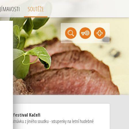
JÍMAVOSTI
SOUTĚŽE
ky na festival Kačeři
áme ochutnávku z jiného soudku - vstupenky na letní hudebně