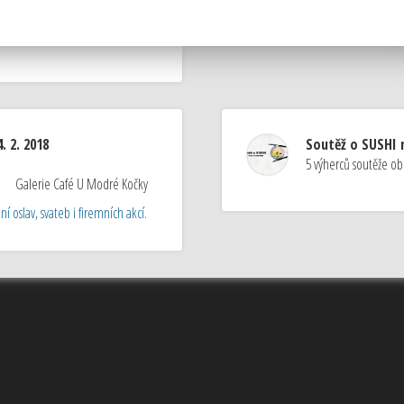
take a pohankovými nudlemi)
. 2. 2018
Soutěž o SUSHI n
5 výherců soutěže ob
Galerie Café U Modré Kočky
í oslav, svateb i firemních akcí.