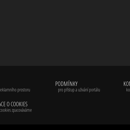
A
PODMÍNKY
KO
reklamního prostoru
pro přístup a uživání portálu
ko
CE O COOKIES
é cookies zpacováváme