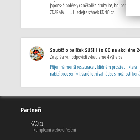
japonské polévky (s několika druhy řas, houbami Shii
ZDARMA. ....... Hledejte stánek KDNO.cz.
Soutěž o balíček SUSHI to GO na akci dne 24
Ze správných odpovědi vylosujeme 4 výherce.
Příjemná menší restaurace v klidném prostředí, která
nabízí posezení v krásné letní zahrádce s možností konán
Partneři
KAO.cz
komplexní webová řešení