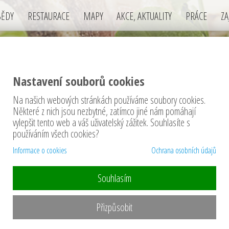
BĚDY
RESTAURACE
MAPY
AKCE, AKTUALITY
PRÁCE
ZA
Nastavení souborů cookies
Na našich webových stránkách používáme soubory cookies.
těže
Některé z nich jsou nezbytné, zatímco jiné nám pomáhají
vylepšit tento web a váš uživatelský zážitek. Souhlasíte s
používáním všech cookies?
Informace o cookies
Ochrana osobních údajů
Souhlasím
 Pikniku na Nováku (v
Soutěž o vstupen
Přizpůsobit
Tentokrát pro Vás m
degustační porci Sushi nebo
přátelský festival.