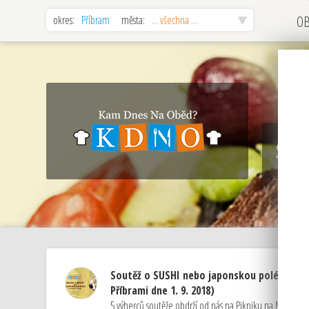
okres:
Příbram
města:
... všechna ...
O
Sou
Soutěž o SUSHI nebo japonskou polévku na
Příbrami dne 1. 9. 2018)
5 výherců soutěže obdrží od nás na Pikniku na Nováku 