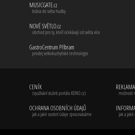
MUSICGATE.cz
brána do světa hudby
NOVÉ SVĚTLO.cz
obchod pro ty, kteří očekávají od světla více
GastroCentrum Příbram
prodej velkokuchyňské technologie
CENÍK
REKLAM
(využívání služeb portálu KDNO.cz)
možnosti 
OCHRANA OSOBNÍCH ÚDAJŮ
INFORMA
jak a jaké osobní údaje zpracováváme
jak a jak