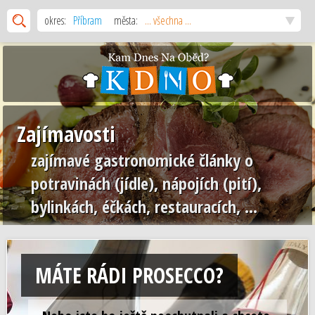
okres:
Příbram
města:
... všechna ...
Zajímavosti
zajímavé gastronomické články o
potravinách (jídle), nápojích (pití),
bylinkách, éčkách, restauracích, ...
MÁTE RÁDI PROSECCO?