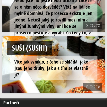
Nebo jste ho ještě neochutnali a chcete
se o něm něco dozvědět? Většina lidí se
mylně domnívá, že prosecco existuje jen
jedno. Netuší jaký je rozdíl mezi ním a
jinými šumivými víny, ani kde se
08. 03. 2018
prosecco pěstuje a vyrábí. Co tedy to, v
dnešní době tak moderní, prosecco je?
SUŠI (SUSHI)
Víte jak vzniklo, z čeho se skládá, jaké
jsou jeho druhy, jak a s čím se vlastně
jí?
18. 02. 2018
Partneři