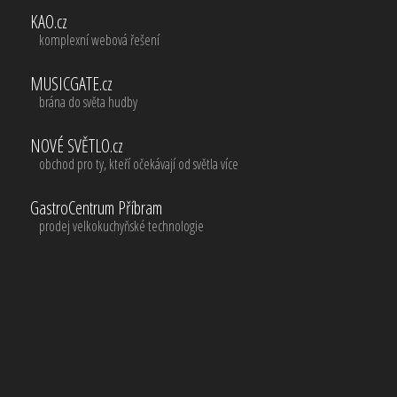
KAO.cz
komplexní webová řešení
MUSICGATE.cz
brána do světa hudby
NOVÉ SVĚTLO.cz
obchod pro ty, kteří očekávají od světla více
GastroCentrum Příbram
prodej velkokuchyňské technologie