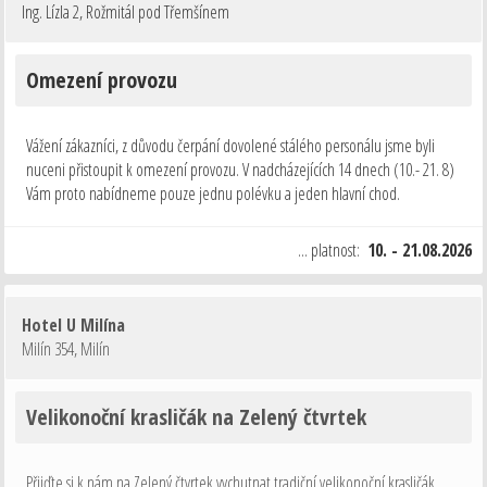
Ing. Lízla 2
,
Rožmitál pod Třemšínem
Omezení provozu
Vážení zákazníci, z důvodu čerpání dovolené stálého personálu jsme byli
nuceni přistoupit k omezení provozu. V nadcházejících 14 dnech (10.- 21. 8)
Vám proto nabídneme pouze jednu polévku a jeden hlavní chod.
Děkujeme za pochopení.
... platnost:
10. - 21.08.2026
Hotel U Milína
Milín 354
,
Milín
Velikonoční krasličák na Zelený čtvrtek
Přijďte si k nám na Zelený čtvrtek vychutnat tradiční velikonoční krasličák.