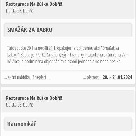
Restaurace Na Růžku Dobříš
Lidická 95
,
Dobříš
SMAŽÁK ZA BABKU
Tuto sobotu 20.1. a neděli 21.1. opakujeme oblíbenou akci "Smažák za
babku". Babka je 77,- Kč. Smažený sýr + hranolky + tatarka za akční cenu 77,-
Kč. Akce je podmíněna objednáním alespoň jednoho alko nebo nealko
nápoje 0,3L nebo 0,2L vína. Tak o víkendu nevařte doma a přijďte k nám na
…
... akční nabídka již neplatí ...
... platnost:
20. - 21.01.2024
Restaurace Na Růžku Dobříš
Lidická 95
,
Dobříš
Harmonikář