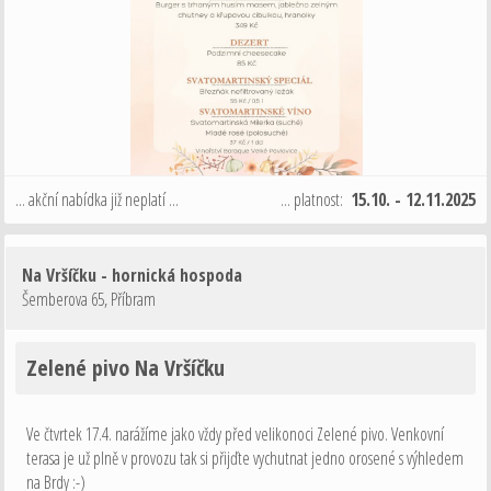
... akční nabídka již neplatí ...
... platnost:
15.10. - 12.11.2025
Na Vršíčku - hornická hospoda
Šemberova 65
,
Příbram
Zelené pivo Na Vršíčku
Ve čtvrtek 17.4. narážíme jako vždy před velikonoci Zelené pivo. Venkovní
terasa je už plně v provozu tak si přijďte vychutnat jedno orosené s výhledem
na Brdy :-)