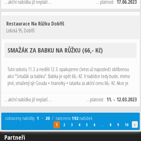
... akční nabídka již neplatí ...
... platnost:
17.06.2023
Restaurace Na Růžku Dobříš
Lidická 95
,
Dobříš
SMAŽÁK ZA BABKU NA RŮŽKU (66,- Kč)
Tuto sobotu 11.3. a neděli 12.3. opakujeme (letos už naposled) oblíbenou
akci "Smažák za babku". Babka je opět 66,- Kč. V nabídce tedy bude, mimo
jiné, smažený sýr Gouda + hranolky + tatarka za akční cenu 66,- Kč. Akce je
podmíněna objednáním alespoň jednoho alko nebo nealko nápoje …
... akční nabídka již neplatí ...
... platnost:
11. - 12.03.2023
zobrazeny nabídky
1
−
20
/ nalezeno
192
nabídek
›
1
2
3
4
5
6
...
8
9
10
Partneři