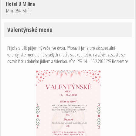
Hotel U Milína
Milín 354
,
Milín
Valentýnské menu
Přijďte si užít příjemný večer ve dvou. Připravili jsme pro vás speciální
valentýnské menu plné skvělých chutí a sladkou tečku na závěr. Zastavte se
oslavit lásku dobrým jídlem a sklenkou vína. ???? 14. - 15.2.2026 ???? Rezervace
na: 724 128 274