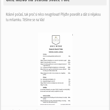
Krásné počasí, tak proč si něco neugrilovat! Přijďte posedět a dát si nějakou
tu mňamku. Těšíme se na Vás!