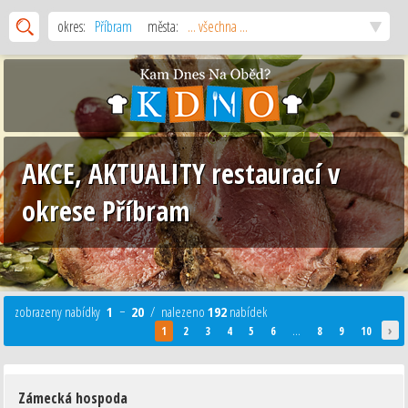
okres:
Příbram
města:
... všechna ...
AKCE, AKTUALITY restaurací v
okrese Příbram
zobrazeny nabídky
1
−
20
/ nalezeno
192
nabídek
›
1
2
3
4
5
6
...
8
9
10
Zámecká hospoda