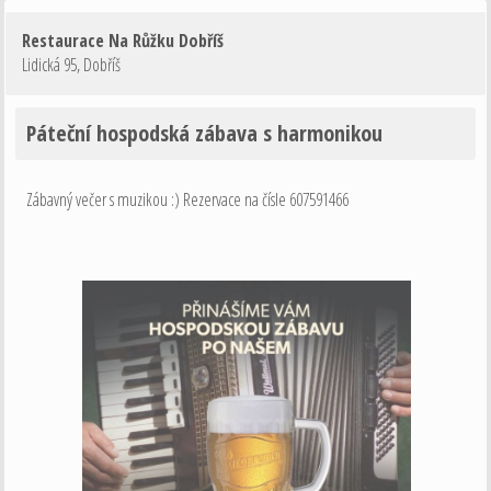
Restaurace Na Růžku Dobříš
Lidická 95
,
Dobříš
Páteční hospodská zábava s harmonikou
Zábavný večer s muzikou :) Rezervace na čísle 607591466