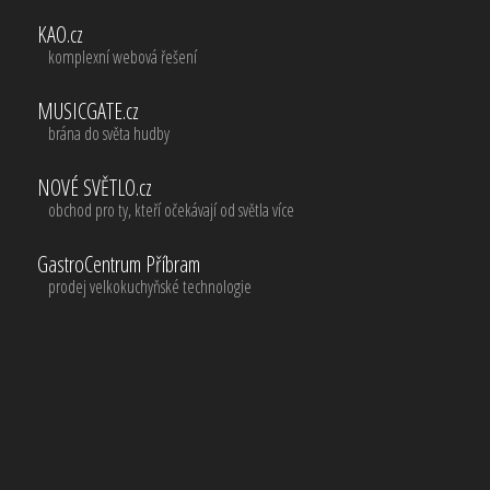
KAO.cz
komplexní webová řešení
MUSICGATE.cz
brána do světa hudby
NOVÉ SVĚTLO.cz
obchod pro ty, kteří očekávají od světla více
GastroCentrum Příbram
prodej velkokuchyňské technologie