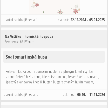
... akční nabídka již neplatí ...
... platnost:
22.12.2024 - 05.01.2025
Na Vršíčku - hornická hospoda
Šemberova 65
,
Příbram
Svatomartinská husa
Polévka: Husí kaldoun s domácími nudlemi a játrovými knedlíčky Husí
stehno: Pečené husí stehno, bílé zelí se slaninou, červené zelí s rozinkami,
špekový a karlovarský knedlík Burger: Burger s trhaným husím masem,
jablečno zelným chutney a křupavou cibulkou, hranolky Dezert: Podzimní …
... akční nabídka již neplatí ...
... platnost:
06.10. - 11.11.2024