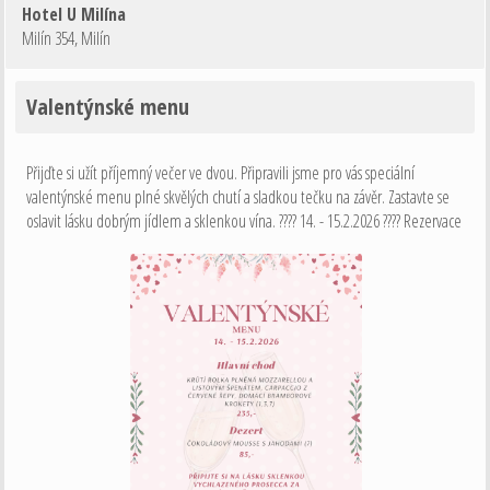
Hotel U Milína
Milín 354
,
Milín
Valentýnské menu
Přijďte si užít příjemný večer ve dvou. Připravili jsme pro vás speciální
valentýnské menu plné skvělých chutí a sladkou tečku na závěr. Zastavte se
oslavit lásku dobrým jídlem a sklenkou vína. ???? 14. - 15.2.2026 ???? Rezervace
na: 724 128 274