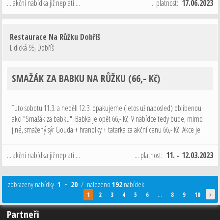
... akční nabídka již neplatí ...
... platnost:
17.06.2023
Restaurace Na Růžku Dobříš
Lidická 95
,
Dobříš
SMAŽÁK ZA BABKU NA RŮŽKU (66,- Kč)
Tuto sobotu 11.3. a neděli 12.3. opakujeme (letos už naposled) oblíbenou
akci "Smažák za babku". Babka je opět 66,- Kč. V nabídce tedy bude, mimo
jiné, smažený sýr Gouda + hranolky + tatarka za akční cenu 66,- Kč. Akce je
podmíněna objednáním alespoň jednoho alko nebo nealko nápoje …
... akční nabídka již neplatí ...
... platnost:
11. - 12.03.2023
zobrazeny nabídky
1
−
20
/ nalezeno
192
nabídek
›
1
2
3
4
5
6
...
8
9
10
Partneři