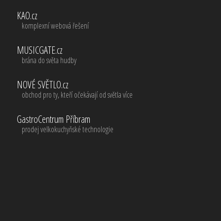
KAO.cz
komplexní webová řešení
MUSICGATE.cz
brána do světa hudby
NOVÉ SVĚTLO.cz
obchod pro ty, kteří očekávají od světla více
GastroCentrum Příbram
prodej velkokuchyňské technologie