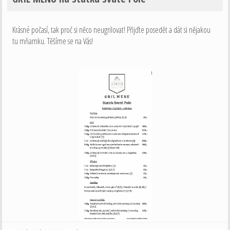
Krásné počasí, tak proč si něco neugrilovat! Přijďte posedět a dát si nějakou
tu mňamku. Těšíme se na Vás!