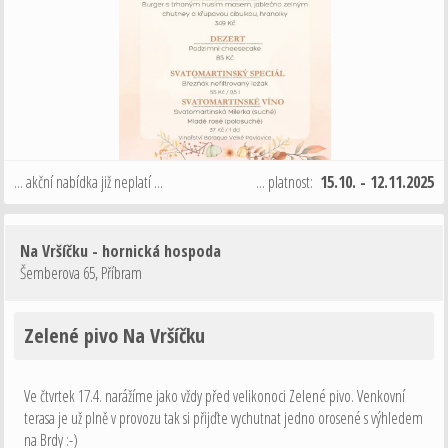
... akční nabídka již neplatí ...
... platnost:
15.10. - 12.11.2025
Na Vršíčku - hornická hospoda
Šemberova 65
,
Příbram
Zelené pivo Na Vršíčku
Ve čtvrtek 17.4. narážíme jako vždy před velikonoci Zelené pivo. Venkovní
terasa je už plně v provozu tak si přijďte vychutnat jedno orosené s výhledem
na Brdy :-)