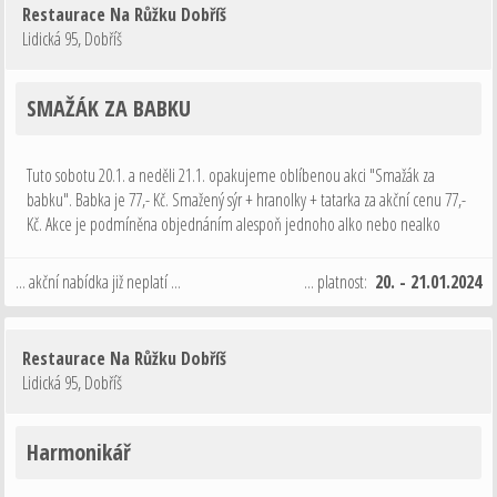
Restaurace Na Růžku Dobříš
Lidická 95
,
Dobříš
SMAŽÁK ZA BABKU
Tuto sobotu 20.1. a neděli 21.1. opakujeme oblíbenou akci "Smažák za
babku". Babka je 77,- Kč. Smažený sýr + hranolky + tatarka za akční cenu 77,-
Kč. Akce je podmíněna objednáním alespoň jednoho alko nebo nealko
nápoje 0,3L nebo 0,2L vína. Tak o víkendu nevařte doma a přijďte k nám na
…
... akční nabídka již neplatí ...
... platnost:
20. - 21.01.2024
Restaurace Na Růžku Dobříš
Lidická 95
,
Dobříš
Harmonikář