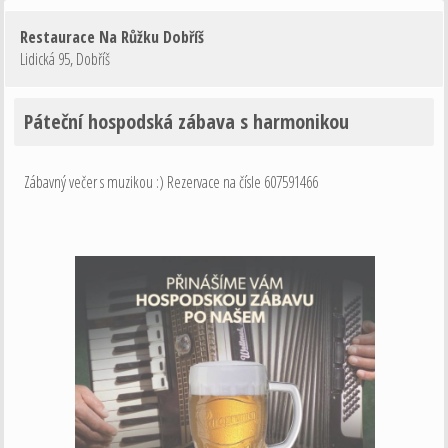
Restaurace Na Růžku Dobříš
Lidická 95
,
Dobříš
Páteční hospodská zábava s harmonikou
Zábavný večer s muzikou :) Rezervace na čísle 607591466