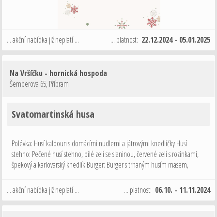
... akční nabídka již neplatí ...
... platnost:
22.12.2024 - 05.01.2025
Na Vršíčku - hornická hospoda
Šemberova 65
,
Příbram
Svatomartinská husa
Polévka: Husí kaldoun s domácími nudlemi a játrovými knedlíčky Husí
stehno: Pečené husí stehno, bílé zelí se slaninou, červené zelí s rozinkami,
špekový a karlovarský knedlík Burger: Burger s trhaným husím masem,
jablečno zelným chutney a křupavou cibulkou, hranolky Dezert: Podzimní …
... akční nabídka již neplatí ...
... platnost:
06.10. - 11.11.2024