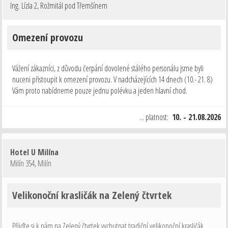
Ing. Lízla 2
,
Rožmitál pod Třemšínem
Omezení provozu
Vážení zákazníci, z důvodu čerpání dovolené stálého personálu jsme byli
nuceni přistoupit k omezení provozu. V nadcházejících 14 dnech (10.- 21. 8)
Vám proto nabídneme pouze jednu polévku a jeden hlavní chod.
Děkujeme za pochopení.
... platnost:
10. - 21.08.2026
Hotel U Milína
Milín 354
,
Milín
Velikonoční krasličák na Zelený čtvrtek
Přijďte si k nám na Zelený čtvrtek vychutnat tradiční velikonoční krasličák.