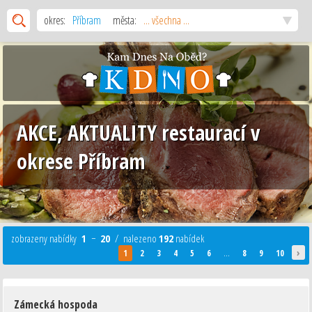
okres:
Příbram
města:
... všechna ...
AKCE, AKTUALITY restaurací v
okrese Příbram
zobrazeny nabídky
1
−
20
/ nalezeno
192
nabídek
›
1
2
3
4
5
6
...
8
9
10
Zámecká hospoda