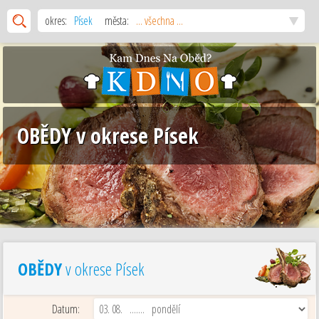
okres:
Písek
města:
... všechna ...
OBĚDY v okrese Písek
OBĚDY
v okrese Písek
Datum: