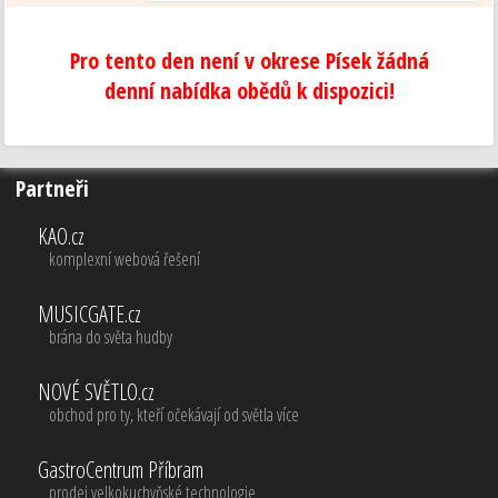
Pro tento den není v okrese Písek žádná
denní nabídka obědů k dispozici!
Partneři
KAO.cz
komplexní webová řešení
MUSICGATE.cz
brána do světa hudby
NOVÉ SVĚTLO.cz
obchod pro ty, kteří očekávají od světla více
GastroCentrum Příbram
prodej velkokuchyňské technologie