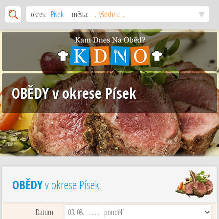
okres:
Písek
města:
... všechna ...
OBĚDY v okrese Písek
OBĚDY
v okrese Písek
Datum: