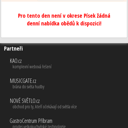
Pro tento den není v okrese Písek žádná
denní nabídka obědů k dispozici!
Partneři
KAO.cz
komplexní webová řešení
MUSICGATE.cz
brána do světa hudby
NOVÉ SVĚTLO.cz
obchod pro ty, kteří očekávají od světla více
GastroCentrum Příbram
prodej velkokuchyňské technologie